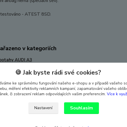
ní airbag nemá (speciální šev).
 atestováno - ATEST 8SD.
zařazeno v kategoriích
potahy AUDI A3
🍪 Jak byste rádi své cookies?
žíváme ke správnému fungování našeho e-shopu a v případě vašeho s
 webu, měření efektivity reklamních kampaní, zapamatování vašeho oblí
ránek, či zobrazení reklam odpovídajících vašim preferencím.
Více k využ
Souhlasím
Nastavení