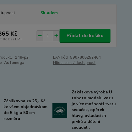
tupnost
Skladem
365 Kč
Přidat do košíku
55 Kč
bez DPH
roduktu:
148-p2
EAN kód:
5907806252464
e:
Automega
Hlídat cenu / dostupnost
Zakázková výroba U
tohoto modelu vozu
Zásilkovna za 25,- Kč
je více možností tvaru
ke všem objednávkám
sedaček, opěrek
do 5 kg a 50 cm
hlavy, ovládacích
rozměru
prvků a dělení
sedadel .