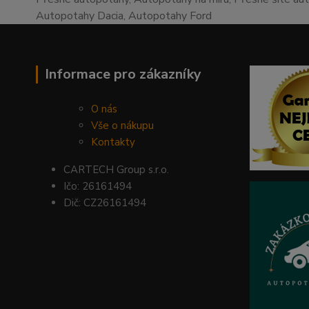
Autopotahy Dacia, Autopotahy Ford
Informace pro zákazníky
O nás
Vše o nákupu
Kontakty
CARTECH Group s.r.o.
Ičo: 26161494
Dič: CZ26161494