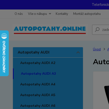
Telefonic
O nás
Vše o nákupu
Kontakty
Montáž autopotahu
Úvod
A
Autopotahy AUDI
Auto
Autopotahy AUDI A2
Autopotahy AUDI A3
Autopotahy AUDI A4
Autopotahy AUDI A5
Autopotahy AUDI A6