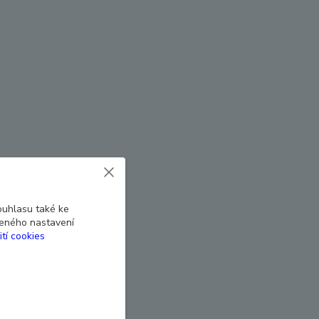
ouhlasu také ke
beného nastavení
ití cookies