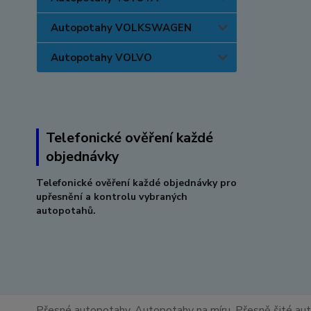
Autopotahy VOLKSWAGEN
Autopotahy VOLVO
Telefonické ověření každé
objednávky
Telefonické ověření každé objednávky pro
upřesnění a kontrolu vybraných
autopotahů.
Přesné autopotahy, Autopotahy na míru, Přesně šité au