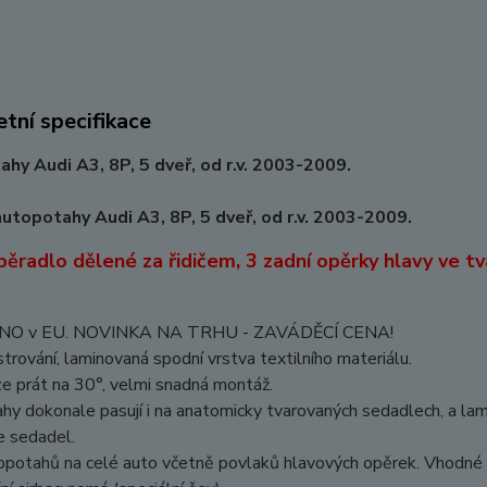
tní specifikace
hy Audi A3, 8P, 5 dveř, od r.v. 2003-2009.
utopotahy Audi A3, 8P, 5 dveř, od r.v. 2003-2009.
pěradlo dělené za řidičem, 3 zadní opěrky hlavy ve tv
O v EU. NOVINKA NA TRHU - ZAVÁDĚCÍ CENA!
strování, laminovaná spodní vrstva textilního materiálu.
e prát na 30°, velmi snadná montáž.
y dokonale pasují i na anatomicky tvarovaných sedadlech, a la
e sedadel.
potahů na celé auto včetně povlaků hlavových opěrek. Vhodné pro