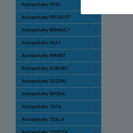
Autopotahy OPEL
Autopotahy PEUGEOT
Autopotahy RENAULT
Autopotahy SEAT
Autopotahy SMART
Autopotahy SUBARU
Autopotahy SUZUKI
Autopotahy ŠKODA
Autopotahy TATA
Autopotahy TESLA
Autopotahy TOYOTA