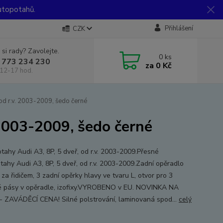
utopotahů.
Přihlášení
CZK
 si rady? Zavolejte.
0
ks
 773 234 230
za
0 Kč
12-17 hod.
od r.v. 2003-2009, šedo černé
 2003-2009, šedo černé
tahy Audi A3, 8P, 5 dveř, od r.v. 2003-2009.Přesné
tahy Audi A3, 8P, 5 dveř, od r.v. 2003-2009.Zadní opěradlo
za řidičem, 3 zadní opěrky hlavy ve tvaru L, otvor pro 3
 pásy v opěradle, izofixy.VYROBENO v EU. NOVINKA NA
 ZAVÁDĚCÍ CENA! Silné polstrování, laminovaná spod...
celý