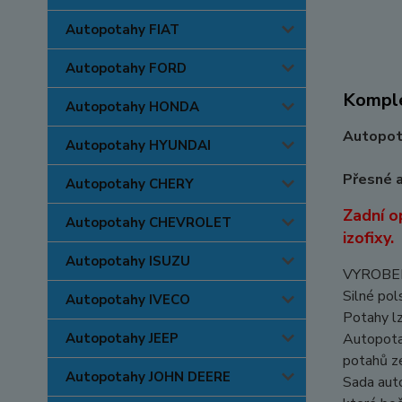
Autopotahy FIAT
Autopotahy FORD
Komple
Autopotahy HONDA
Autopota
Autopotahy HYUNDAI
Přesné a
Autopotahy CHERY
Zadní o
Autopotahy CHEVROLET
izofixy.
Autopotahy ISUZU
VYROBEN
Silné pol
Autopotahy IVECO
Potahy lz
Autopotahy JEEP
Autopotah
potahů z
Autopotahy JOHN DEERE
Sada auto