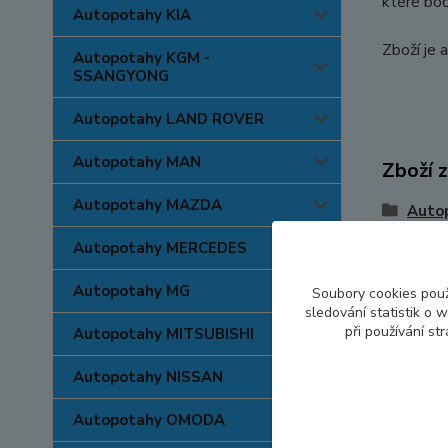
které boč
Autopotahy KIA
Zboží je
Autopotahy KGM -
SSANGYONG
Autopotahy LAND ROVER
Autopotahy MAN
Zboží 
Autopotahy MAZDA
Auto
Autopotahy MERCEDES
Autopotahy MG
Soubory cookies pou
sledování statistik o
při používání st
Autopotahy MITSUBISHI
Autopotahy NISSAN
Autopotahy OMODA