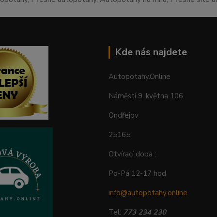
Kde nás najdete
Autopotahy.Online
Náměstí 9. května 106
Ondřejov
25165
Otvírací doba :
Po-Pá 12-17 hod
info@autopotahy.online
Tel:
773 234 230