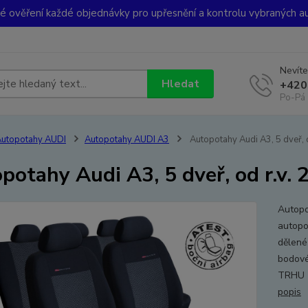
ké ověření každé objednávky pro upřesnění a kontrolu vybraných a
Nevíte
Hledat
+420
Po-Pá 
utopotahy AUDI
Autopotahy AUDI A3
Autopotahy Audi A3, 5 dveř, 
potahy Audi A3, 5 dveř, od r.v.
Autopo
autopo
dělené 
bodové
TRHU -
popis