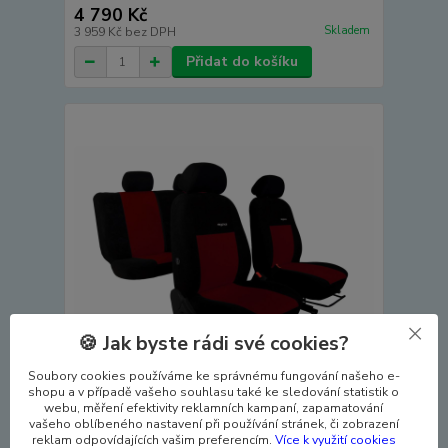
4 790 Kč
Skladem
3 959 Kč
bez DPH
Přidat do košíku
🍪 Jak byste rádi své cookies?
Soubory cookies používáme ke správnému fungování našeho e-
shopu a v případě vašeho souhlasu také ke sledování statistik o
webu, měření efektivity reklamních kampaní, zapamatování
Autopotahy CUPRA ATECA FL, od r. 2020,
vašeho oblíbeného nastavení při používání stránek, či zobrazení
ELEGANCE vínové
reklam odpovídajících vašim preferencím.
Více k využití cookies