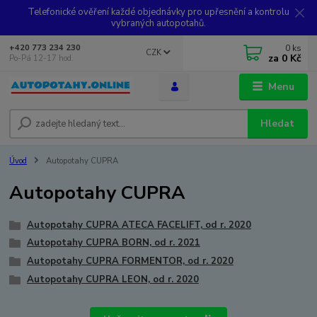
Telefonické ověření každé objednávky pro upřesnění a kontrolu
vybraných autopotahů.
0
ks
+420 773 234 230
CZK
za
0 Kč
Po-Pá 12-17 hod.
Menu
Hledat
Úvod
Autopotahy CUPRA
Autopotahy CUPRA
Autopotahy CUPRA ATECA FACELIFT, od r. 2020
Autopotahy CUPRA BORN, od r. 2021
Autopotahy CUPRA FORMENTOR, od r. 2020
Autopotahy CUPRA LEON, od r. 2020