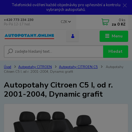
Telefonické ověření každé objednávky pro upřesnění a kontrolu
vybraných autopotahů.
0
ks
+420 773 234 230
CZK
za
0 Kč
Po-Pá 12-17 hod.
Menu
Hledat
Úvod
Autopotahy CITROEN
Autopotahy CITROEN C5
Autopotahy
Citroen C5 I, od r. 2001-2004, Dynamic grafit
Autopotahy Citroen C5 I, od r.
2001-2004, Dynamic grafit