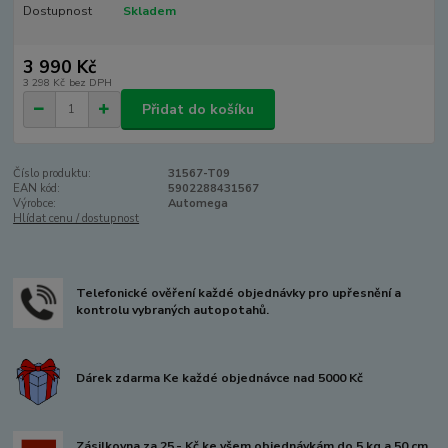
Dostupnost
Skladem
3 990 Kč
3 298 Kč
bez DPH
Přidat do košíku
Číslo produktu:
31567-T09
EAN kód:
5902288431567
Výrobce:
Automega
Hlídat cenu / dostupnost
Telefonické ověření každé objednávky pro upřesnění a
kontrolu vybraných autopotahů.
Dárek zdarma Ke každé objednávce nad 5000 Kč
Zásilkovna za 25,- Kč ke všem objednávkám do 5 kg a 50 cm