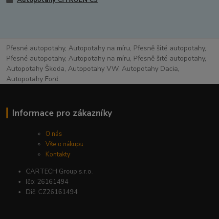
Přesné autopotahy, Autopotahy na míru, Přesně šité autopotahy,
Přesné autopotahy, Autopotahy na míru, Přesně šité autopotahy,
Autopotahy Škoda, Autopotahy VW, Autopotahy Dacia,
Autopotahy Ford
Informace pro zákazníky
O nás
Vše o nákupu
Kontakty
CARTECH Group s.r.o.
Ičo: 26161494
Dič: CZ26161494