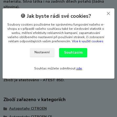
materiálu. Silná látka i na zadních dílech potahů (žádná
síťovina).
🍪 Jak byste rádi své cookies?
Při výrobě a zpracování střihů pro konkrétní auto je vždy
přihlíženo k původním švům a tvarům sedadel, a k tomu, aby
Soubory cookies používáme ke správnému fungování našeho e-
výsledný efekt byl co nejlepší z estetického a funkčního
shopu a v případě vašeho souhlasu také ke sledování statistik o
hlediska.
webu, měření efektivity reklamních kampaní, zapamatování
vašeho oblíbeného nastavení při používání stránek, či zobrazení
reklam odpovídajících vašim preferencím.
Více k využití cookies
Autopotahy dokonale pasují a laminace autopotahy zpevňuje
a zabraňuje sklouzávání potahů ze sedadel. Sada autopotahů
Souhlasím
Nastavení
na celé auto včetně povlaků hlavových opěrek. Vhodné pro
auta s bočními airbagy, ale lze použít i pro auto které boční
airbag nemá (speciální šev). Potahy lze prát na 30°, velmi
Souhlas můžete odmítnout
zde
.
snadná montáž.
Zboží je atestováno - ATEST 8SD.
Zboží zařazeno v kategoriích
Autopotahy CITROEN
Autopotahy CITROEN C5