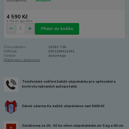
Dostupnost
Skladem
4 590 Kč
3 793 Kč
bez DPH
Přidat do košíku
Číslo produktu:
31581-T06
EAN kód:
5902288431581
Výrobce:
Automega
Hlídat cenu / dostupnost
Telefonické ověření každé objednávky pro upřesnění a
kontrolu vybraných autopotahů.
Dárek zdarma Ke každé objednávce nad 5000 Kč
Zásilkovna za 25,- Kč ke všem objednávkám do 5 kg a 50 cm