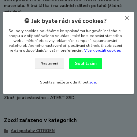
materiálu. Silná látka i na zadních dílech potahů (žádná
síťovina).
🍪 Jak byste rádi své cookies?
Při výrobě a zpracování střihů pro konkrétní auto je vždy
přihlíženo k původním švům a tvarům sedadel, a k tomu, aby
Soubory cookies používáme ke správnému fungování našeho e-
výsledný efekt byl co nejlepší z estetického a funkčního
shopu a v případě vašeho souhlasu také ke sledování statistik o
webu, měření efektivity reklamních kampaní, zapamatování
hlediska.
vašeho oblíbeného nastavení při používání stránek, či zobrazení
reklam odpovídajících vašim preferencím.
Více k využití cookies
Autopotahy dokonale pasují a laminace autopotahy zpevňuje
a zabraňuje sklouzávání potahů ze sedadel. Sada autopotahů
Souhlasím
Nastavení
na celé auto včetně povlaků hlavových opěrek. Vhodné pro
auta s bočními airbagy, ale lze použít i pro auto které boční
airbag nemá (speciální šev). Potahy lze prát na 30°, velmi
Souhlas můžete odmítnout
zde
.
snadná montáž.
Zboží je atestováno - ATEST 8SD.
Zboží zařazeno v kategoriích
Autopotahy CITROEN