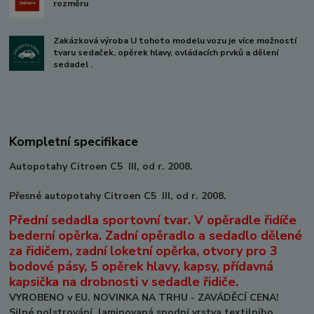
rozměru
Zakázková výroba U tohoto modelu vozu je více možností
tvaru sedaček, opěrek hlavy, ovládacích prvků a dělení
sedadel .
Kompletní specifikace
Autopotahy Citroen C5 III, od r. 2008.
Přesné autopotahy Citroen C5 III, od r. 2008.
Přední sedadla sportovní tvar. V opěradle řidíče
bederní opěrka. Zadní opěradlo a sedadlo dělené
za řidičem, zadní loketní opěrka, otvory pro 3
bodové pásy, 5 opěrek hlavy, kapsy, přídavná
kapsička na drobnosti v sedadle řidiče.
VYROBENO v EU. NOVINKA NA TRHU - ZAVÁDĚCÍ CENA!
Silné polstrování, laminovaná spodní vrstva textilního