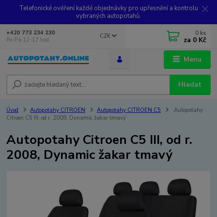
Telefonické ověření každé objednávky pro upřesnění a kontrolu
vybraných autopotahů.
0
ks
+420 773 234 230
CZK
za
0 Kč
Po-Pá 12-17 hod.
Menu
Hledat
Úvod
Autopotahy CITROEN
Autopotahy CITROEN C5
Autopotahy
Citroen C5 III, od r. 2008, Dynamic žakar tmavý
Autopotahy Citroen C5 III, od r.
2008, Dynamic žakar tmavý