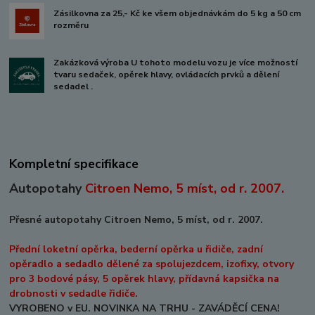
Zásilkovna za 25,- Kč ke všem objednávkám do 5 kg a 50 cm
rozměru
Zakázková výroba U tohoto modelu vozu je více možností
tvaru sedaček, opěrek hlavy, ovládacích prvků a dělení
sedadel .
Kompletní specifikace
Autopotahy
Citroen Nemo, 5 míst, od r. 2007
.
Přesné autopotahy Citroen Nemo, 5 míst, od r. 2007.
Přední loketní opěrka, bederní opěrka u řidiče, zadní
opěradlo a sedadlo dělené za spolujezdcem, izofixy, otvory
pro 3 bodové pásy, 5 opěrek hlavy, přídavná kapsička na
drobnosti v sedadle řidiče.
VYROBENO v EU. NOVINKA NA TRHU - ZAVÁDĚCÍ CENA!