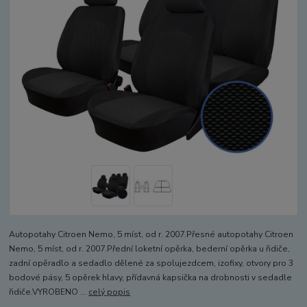
Autopotahy Citroen Nemo, 5 míst, od r. 2007.Přesné autopotahy Citroen
Nemo, 5 míst, od r. 2007.Přední loketní opěrka, bederní opěrka u řidiče,
zadní opěradlo a sedadlo dělené za spolujezdcem, izofixy, otvory pro 3
bodové pásy, 5 opěrek hlavy, přídavná kapsička na drobnosti v sedadle
řidiče.VYROBENO ...
celý popis