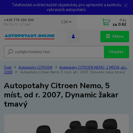
Telefonické ověření každé objednávky pro upřesnění a kontrolu
vybraných autopotahů.
0
ks
+420 773 234 230
CZK
za
0 Kč
Po-Pá 12-17 hod.
Menu
Hledat
Úvod
Autopotahy CITROEN
Autopotahy CITROEN NEMO, 2 MÍSTA, od r.
2008
Autopotahy Citroen Nemo, 5 míst, od r. 2007, Dynamic žakar tmavý
Autopotahy Citroen Nemo, 5
míst, od r. 2007, Dynamic žakar
tmavý