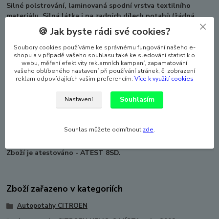
Silné polstrování, laminovaná spodní vrstva textilního
materiálu. Silná látka i na zadních dílech potahů (žádná
síťovina). Při výrobě a zpracování střihů pro konkrétní auto je
🍪 Jak byste rádi své cookies?
vždy přihlíženo k původním švům a tvarům sedadel, a k tomu,
aby výsledný efekt byl co nejlepší z estetického a funkčního
Soubory cookies používáme ke správnému fungování našeho e-
shopu a v případě vašeho souhlasu také ke sledování statistik o
hlediska.
webu, měření efektivity reklamních kampaní, zapamatování
vašeho oblíbeného nastavení při používání stránek, či zobrazení
Autopotahy dokonale pasují a laminace autopotahy zpevňuje
reklam odpovídajících vašim preferencím.
Více k využití cookies
a zabraňuje sklouzávání potahů ze sedadel.
Souhlasím
Nastavení
Sada autopotahů na celé auto včetně povlaků hlavových
opěrek. Vhodné pro auta s bočními airbagy, ale lze použít i
pro auto které boční airbag nemá (speciální šev). Potahy lze
Souhlas můžete odmítnout
zde
.
prát na 30°, velmi snadná montáž.
Zboží je atestováno - ATEST 8SD.
Zboží zařazeno v kategoriích
Autopotahy CITROEN