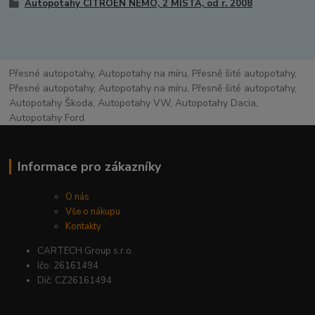
Autopotahy CITROEN NEMO, 2 MÍSTA, od r. 2008
Přesné autopotahy, Autopotahy na míru, Přesně šité autopotahy,
Přesné autopotahy, Autopotahy na míru, Přesně šité autopotahy,
Autopotahy Škoda, Autopotahy VW, Autopotahy Dacia,
Autopotahy Ford
Informace pro zákazníky
O nás
Vše o nákupu
Kontakty
CARTECH Group s.r.o.
Ičo: 26161494
Dič: CZ26161494