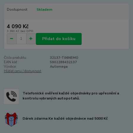
Dostupnost
Skladem
4 090 Kč
3 380 Kč
bez DPH
Přidat do košíku
Číslo produktu:
32137-T06NEMO
EAN kód:
5902288432137
Výrobce:
Automega
Hlídat cenu / dostupnost
Telefonické ověření každé objednávky pro upřesnění a
kontrolu vybraných autopotahů.
Dárek zdarma Ke každé objednávce nad 5000 Kč