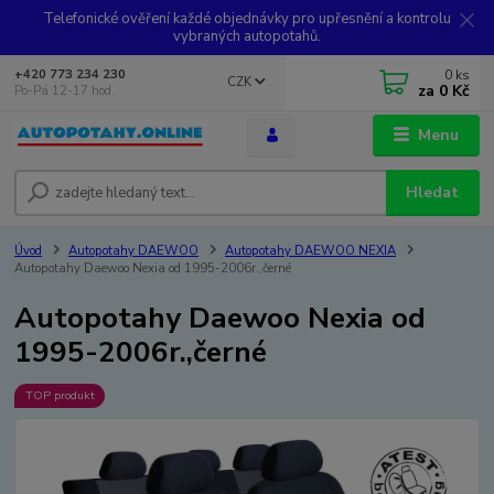
Telefonické ověření každé objednávky pro upřesnění a kontrolu
vybraných autopotahů.
0
ks
+420 773 234 230
CZK
za
0 Kč
Po-Pá 12-17 hod.
Menu
Hledat
Úvod
Autopotahy DAEWOO
Autopotahy DAEWOO NEXIA
Autopotahy Daewoo Nexia od 1995-2006r.,černé
Autopotahy Daewoo Nexia od
1995-2006r.,černé
TOP produkt