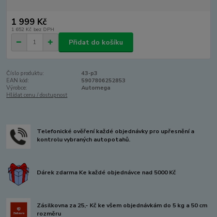
1 999 Kč
1 652 Kč
bez DPH
Přidat do košíku
Číslo produktu:
43-p3
EAN kód:
5907806252853
Výrobce:
Automega
Hlídat cenu / dostupnost
Telefonické ověření každé objednávky pro upřesnění a
kontrolu vybraných autopotahů.
Dárek zdarma Ke každé objednávce nad 5000 Kč
Zásilkovna za 25,- Kč ke všem objednávkám do 5 kg a 50 cm
rozměru