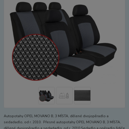
Autopotahy OPEL MOVANO B, 3 MÍSTA, dělené dvojopěradlo a
sedadadlo, od r. 2010. Přesné autopotahy OPEL MOVANO B, 3 MÍSTA,
dělené dvojopěradlo a sedadadlo, od r. 2010.Sedadlo a opěradlo řidiče