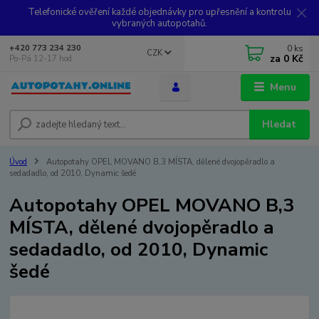
Telefonické ověření každé objednávky pro upřesnění a kontrolu
vybraných autopotahů.
0
ks
+420 773 234 230
CZK
za
0 Kč
Po-Pá 12-17 hod.
Menu
Hledat
Úvod
Autopotahy OPEL MOVANO B,3 MÍSTA, dělené dvojopěradlo a
sedadadlo, od 2010, Dynamic šedé
Autopotahy OPEL MOVANO B,3
MÍSTA, dělené dvojopěradlo a
sedadadlo, od 2010, Dynamic
šedé