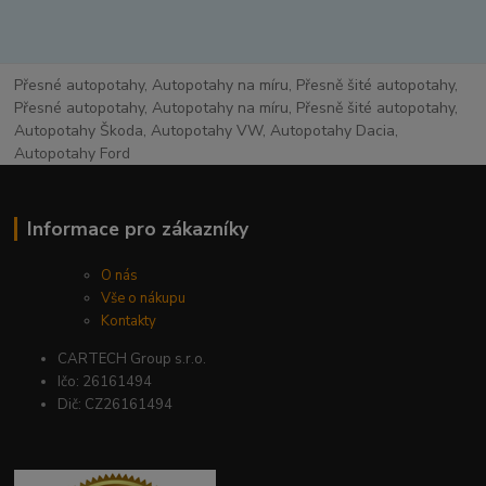
Přesné autopotahy, Autopotahy na míru, Přesně šité autopotahy,
Přesné autopotahy, Autopotahy na míru, Přesně šité autopotahy,
Autopotahy Škoda, Autopotahy VW, Autopotahy Dacia,
Autopotahy Ford
Informace pro zákazníky
O nás
Vše o nákupu
Kontakty
CARTECH Group s.r.o.
Ičo: 26161494
Dič: CZ26161494