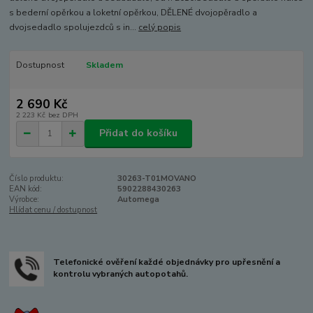
s bederní opěrkou a loketní opěrkou, DĚLENÉ dvojopěradlo a
dvojsedadlo spolujezdců s in...
celý popis
Dostupnost
Skladem
2 690 Kč
2 223 Kč
bez DPH
Přidat do košíku
Číslo produktu:
30263-T01MOVANO
EAN kód:
5902288430263
Výrobce:
Automega
Hlídat cenu / dostupnost
Telefonické ověření každé objednávky pro upřesnění a
kontrolu vybraných autopotahů.