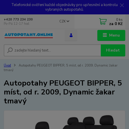
Telefonické ověření každé objednávky pro upřesnění a kontrolu
vybraných autopotahů.
0
ks
+420 773 234 230
CZK
za
0 Kč
Po-Pá 12-17 hod.
Menu
Hledat
Úvod
Autopotahy PEUGEOT BIPPER, 5 míst, od r. 2009, Dynamic žakar
tmavý
Autopotahy PEUGEOT BIPPER, 5
míst, od r. 2009, Dynamic žakar
tmavý