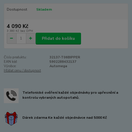
Dostupnost
Skladem
4 090 Kč
3 380 Kč
bez DPH
Přidat do košíku
Číslo produktu:
32137-T06BIPPER
EAN kód:
5902288432137
Výrobce:
Automega
Hlídat cenu / dostupnost
Telefonické ověření každé objednávky pro upřesnění a
kontrolu vybraných autopotahů.
Dárek zdarma Ke každé objednávce nad 5000 Kč