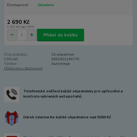
Dostupnost
Skladem
2 690 Kč
2 223 Kč
bez DPH
Přidat do košíku
Číslo produktu:
32-p4partner
EAN kód:
5901821190770
Výrobce:
Automega
Hlídat cenu / dostupnost
Telefonické ověření každé objednávky pro upřesnění a
kontrolu vybraných autopotahů.
Dárek zdarma Ke každé objednávce nad 5000 Kč