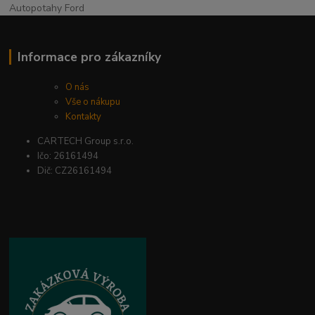
Autopotahy Ford
Informace pro zákazníky
O nás
Vše o nákupu
Kontakty
CARTECH Group s.r.o.
Ičo: 26161494
Dič: CZ26161494