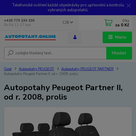
Telefonické ověření každé objednávky pro upřesnění a kontrolu
vybraných autopotahů.
0
ks
+420 773 234 230
CZK
za
0 Kč
Po-Pá 12-17 hod.
Menu
Hledat
Úvod
Autopotahy PEUGEOT
Autopotahy PEUGEOT PARTNER
Autopotahy Peugeot Partner II, od r. 2008, prolis
Autopotahy Peugeot Partner II,
od r. 2008, prolis