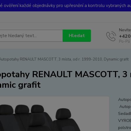
ké ověření každé objednávky pro upřesnění a kontrolu vybraných a
Nevíte
Hledat
+420
Po-Pá 
utopotahy RENAULT MASCOTT, 3 místa, od r. 1999-2010, Dynamic grafit
potahy RENAULT MASCOTT, 3 mí
mic grafit
Autopo
Autopo
Sedadl
VYROB
polstro