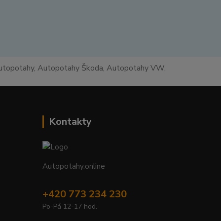
 autopotahy, Autopotahy Škoda, Autopotahy VW,
Kontakty
Autopotahy.online
+420 773 234 230
Po-Pá 12-17 hod.