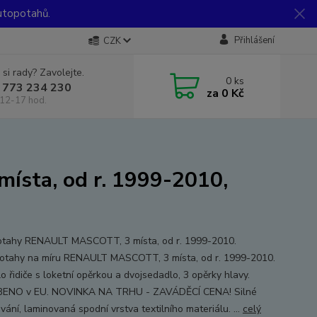
utopotahů.
Přihlášení
CZK
 si rady? Zavolejte.
0
ks
 773 234 230
za
0 Kč
12-17 hod.
sta, od r. 1999-2010,
tahy RENAULT MASCOTT, 3 místa, od r. 1999-2010.
tahy na míru RENAULT MASCOTT, 3 místa, od r. 1999-2010.
o řidiče s loketní opěrkou a dvojsedadlo, 3 opěrky hlavy.
ENO v EU. NOVINKA NA TRHU - ZAVÁDĚCÍ CENA! Silné
vání, laminovaná spodní vrstva textilního materiálu. ...
celý