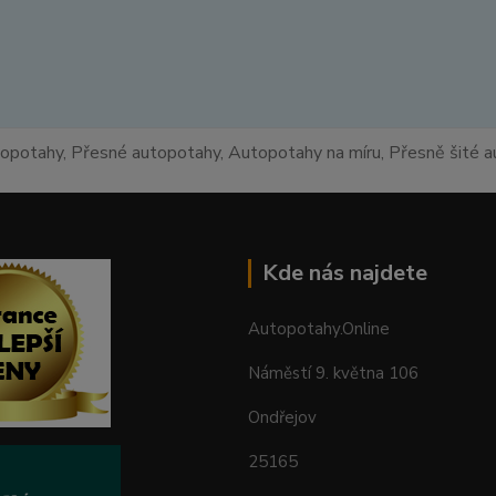
topotahy, Přesné autopotahy, Autopotahy na míru, Přesně šité
Kde nás najdete
Autopotahy.Online
Náměstí 9. května 106
Ondřejov
25165