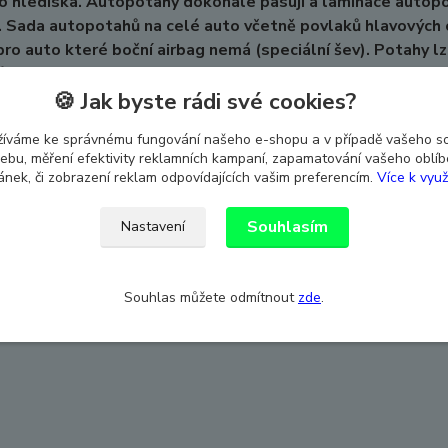
o hlediska. Autopotahy dokonale pasují a laminace autopo
 Sada autopotahů na celé auto včetně povlaků hlavových o
 pro auto které boční airbag nemá (speciální šev). Potahy l
áno - ATEST 8SD.
🍪 Jak byste rádi své cookies?
žíváme ke správnému fungování našeho e-shopu a v případě vašeho s
 webu, měření efektivity reklamních kampaní, zapamatování vašeho oblí
ránek, či zobrazení reklam odpovídajících vašim preferencím.
Více k využ
Souhlasím
Nastavení
Souhlas můžete odmítnout
zde
.