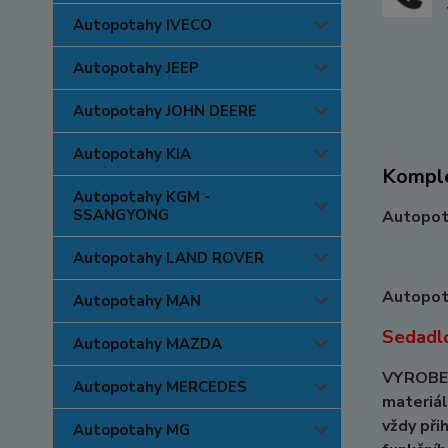
Autopotahy IVECO
Autopotahy JEEP
Autopotahy JOHN DEERE
Autopotahy KIA
Komple
Autopotahy KGM -
SSANGYONG
Autopot
Autopotahy LAND ROVER
Autopot
Autopotahy MAN
Sedadlo
Autopotahy MAZDA
VYROBEN
Autopotahy MERCEDES
materiál
vždy při
Autopotahy MG