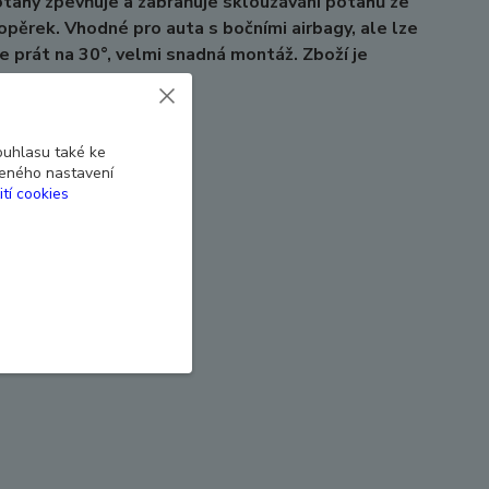
tahy zpevňuje a zabraňuje sklouzávání potahů ze
pěrek. Vhodné pro auta s bočními airbagy, ale lze
ze prát na 30°, velmi snadná montáž. Zboží je
ouhlasu také ke
beného nastavení
ití cookies