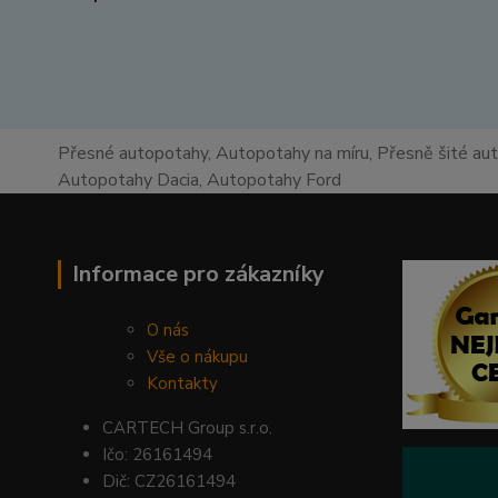
Přesné autopotahy, Autopotahy na míru, Přesně šité au
Autopotahy Dacia, Autopotahy Ford
Informace pro zákazníky
O nás
Vše o nákupu
Kontakty
CARTECH Group s.r.o.
Ičo: 26161494
Dič: CZ26161494