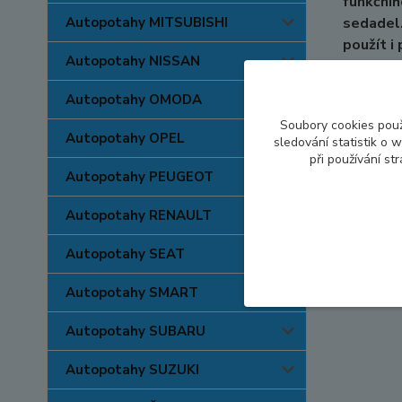
funkčníh
Autopotahy MITSUBISHI
sedadel.
použít i
Autopotahy NISSAN
atestov
Autopotahy OMODA
Soubory cookies pou
Autopotahy OPEL
sledování statistik o
při používání st
Autopotahy PEUGEOT
Autopotahy RENAULT
Autopotahy SEAT
Autopotahy SMART
Autopotahy SUBARU
Autopotahy SUZUKI