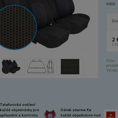
popis
Dos
2 
2 2
Číslo
produkt
Výrobc
Telefonické ověření
každé objednávky pro
Dárek zdarma Ke
upřesnění a kontrolu
každé objednávce nad