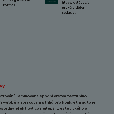
hlavy, ovládacích
rozměru
prvků a dělení
sedadel .
.
vy.
vání, laminovaná spodní vrstva textilního
ři výrobě a zpracování střihů pro konkrétní auto je
ýsledný efekt byl co nejlepší z estetického a