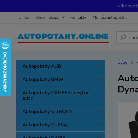
Telefonic
O nás
Vše o nákupu
Kontakty
Montáž autopotahu
Úvod
A
Autopotahy AUDI
Auto
Autopotahy BMW
Dyna
Autopotahy CAMPER- obytné
auto
Autopotahy CITROEN
Autopotahy CUPRA