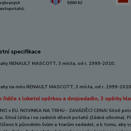
vybraných
5000 Kč
autopotahů.
tní specifikace
ahy RENAULT MASCOTT, 3 místa, od r. 1999-2010.
ahy na míru RENAULT MASCOTT, 3 místa, od r. 1999-2010
 řidiče s loketní opěrkou a dvojsedadlo, 3 opěrky hla
O v EU. NOVINKA NA TRHU - ZAVÁDĚCÍ CENA! Silné polstro
u. Silná látka i na zadních dílech potahů (žádná síťovina). P
hlíženo k původním švům a tvarům sedadel, a k tomu, aby v