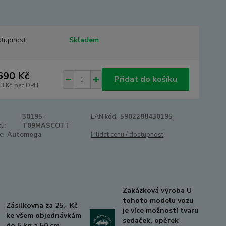
tupnost
Skladem
690 Kč
Přidat do košíku
23 Kč
bez DPH
30195-
EAN kód:
5902288430195
u:
T09MASCOTT
e:
Automega
Hlídat cenu / dostupnost
Zakázková výroba U
tohoto modelu vozu
Zásilkovna za 25,- Kč
je více možností tvaru
ke všem objednávkám
sedaček, opěrek
do 5 kg a 50 cm