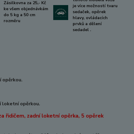
Zásilkovna za 25,- Kč
je více možností tvaru
ke všem objednávkám
sedaček, opěrek
do 5 kg a 50 cm
hlavy, ovládacích
rozměru
prvků a dělení
sedadel .
í opěrkou.
 loketní opěrkou.
a řidičem, zadní loketní opěrka, 5 opěrek