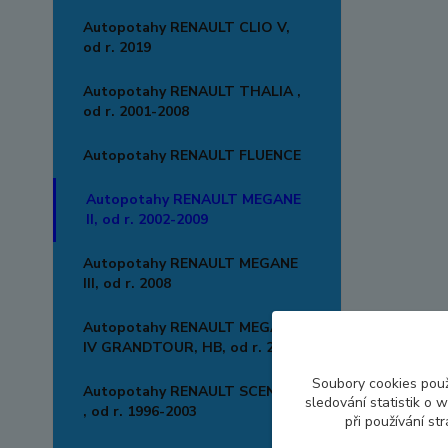
Autopotahy RENAULT CLIO V,
od r. 2019
Autopotahy RENAULT THALIA ,
od r. 2001-2008
Autopotahy RENAULT FLUENCE
Autopotahy RENAULT MEGANE
II, od r. 2002-2009
Autopotahy RENAULT MEGANE
III, od r. 2008
Autopotahy RENAULT MEGANE
IV GRANDTOUR, HB, od r. 2016
Soubory cookies pou
Autopotahy RENAULT SCENIC I
sledování statistik o
, od r. 1996-2003
při používání st