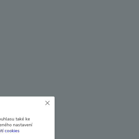
ouhlasu také ke
beného nastavení
ití cookies