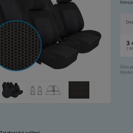
hlavy,p
Dos
3 
2 8
Číslo p
Výrobc
Telefonické ověření