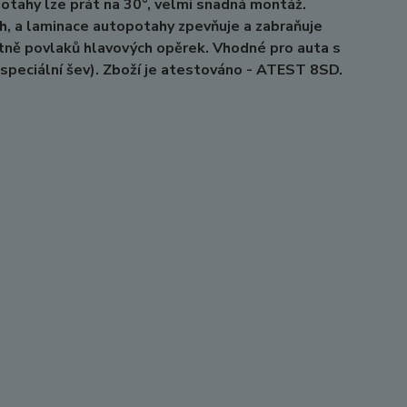
Potahy lze prát na 30°, velmi snadná montáž.
h, a laminace autopotahy zpevňuje a zabraňuje
tně povlaků hlavových opěrek. Vhodné pro auta s
 (speciální šev). Zboží je atestováno - ATEST 8SD.