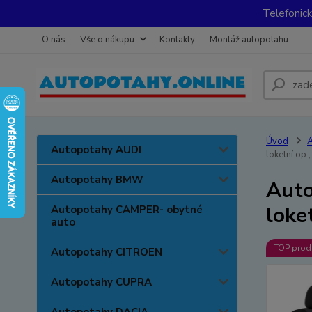
Telefonic
O nás
Vše o nákupu
Kontakty
Montáž autopotahu
Úvod
Autopotahy AUDI
loketní op.
Autopotahy BMW
Auto
loke
Autopotahy CAMPER- obytné
auto
TOP prod
Autopotahy CITROEN
Autopotahy CUPRA