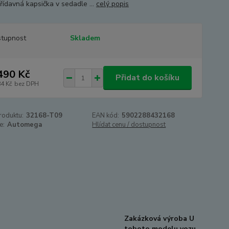
řídavná kapsička v sedadle ...
celý popis
tupnost
Skladem
490 Kč
Přidat do košíku
84 Kč
bez DPH
roduktu:
32168-T09
EAN kód:
5902288432168
e:
Automega
Hlídat cenu / dostupnost
Zakázková výroba U
tohoto modelu vozu