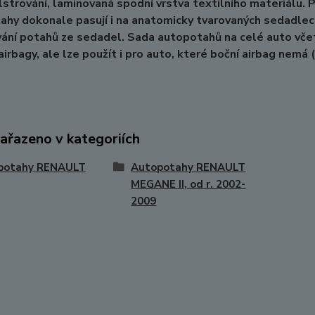
lstrování, laminovaná spodní vrstva textilního materiálu. 
hy dokonale pasují i na anatomicky tvarovaných sedadlec
ání potahů ze sedadel. Sada autopotahů na celé auto vče
airbagy, ale lze použít i pro auto, které boční airbag nemá
zařazeno v kategoriích
potahy RENAULT
Autopotahy RENAULT
MEGANE II, od r. 2002-
2009