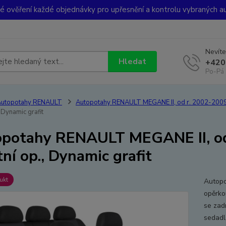
ké ověření každé objednávky pro upřesnění a kontrolu vybraných a
Nevíte
Hledat
+420
Po-Pá 
Autopotahy RENAULT
Autopotahy RENAULT MEGANE II, od r. 2002-200
, Dynamic grafit
potahy RENAULT MEGANE II, od 
tní op., Dynamic grafit
ukt
Autopo
opěrko
se zad
sedadl