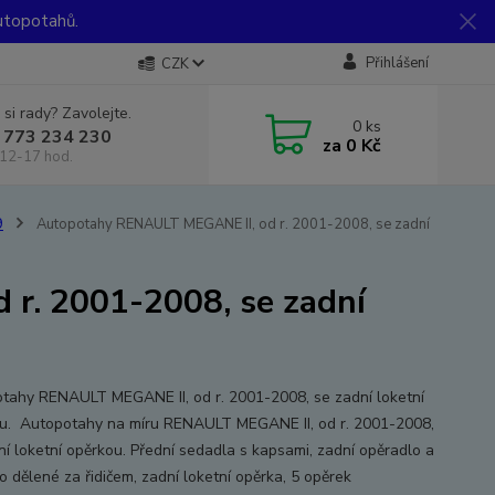
utopotahů.
Přihlášení
CZK
 si rady? Zavolejte.
0
ks
 773 234 230
za
0 Kč
12-17 hod.
9
Autopotahy RENAULT MEGANE II, od r. 2001-2008, se zadní
r. 2001-2008, se zadní
tahy RENAULT MEGANE II, od r. 2001-2008, se zadní loketní
u. Autopotahy na míru RENAULT MEGANE II, od r. 2001-2008,
ní loketní opěrkou. Přední sedadla s kapsami, zadní opěradlo a
o dělené za řidičem, zadní loketní opěrka, 5 opěrek