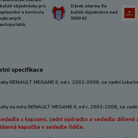
každé objednávky pro
Dárek zdarma Ke
upřesnění a kontrolu
každé objednávce nad
vybraných
5000 Kč
autopotahů.
tní specifikace
hy RENAULT MEGANE II, od r. 2001-2008, se zadní loketn
hy na míru RENAULT MEGANE II, od r. 2001-2008, se zadní
sedadla s kapsami, zadní opěradlo a sedadlo dělené z
řídavná kapsička v sedadle řidiče.