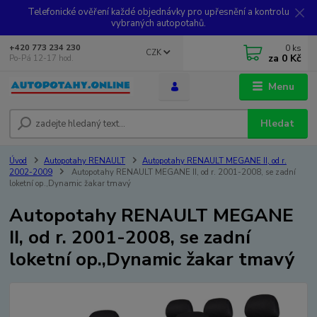
Telefonické ověření každé objednávky pro upřesnění a kontrolu
vybraných autopotahů.
0
ks
+420 773 234 230
CZK
za
0 Kč
Po-Pá 12-17 hod.
Menu
Hledat
Úvod
Autopotahy RENAULT
Autopotahy RENAULT MEGANE II, od r.
2002-2009
Autopotahy RENAULT MEGANE II, od r. 2001-2008, se zadní
loketní op.,Dynamic žakar tmavý
Autopotahy RENAULT MEGANE
II, od r. 2001-2008, se zadní
loketní op.,Dynamic žakar tmavý