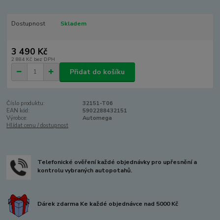
Dostupnost
Skladem
3 490 Kč
2 884 Kč
bez DPH
Přidat do košíku
Číslo produktu:
32151-T06
EAN kód:
5902288432151
Výrobce:
Automega
Hlídat cenu / dostupnost
Telefonické ověření každé objednávky pro upřesnění a
kontrolu vybraných autopotahů.
Dárek zdarma Ke každé objednávce nad 5000 Kč