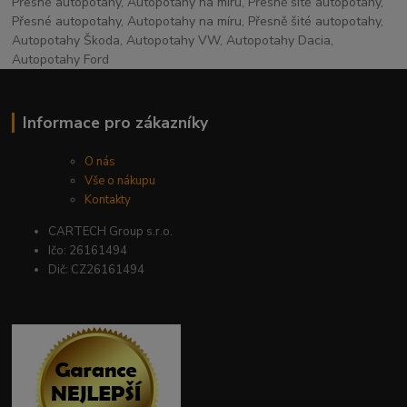
Přesné autopotahy, Autopotahy na míru, Přesně šité autopotahy,
Přesné autopotahy, Autopotahy na míru, Přesně šité autopotahy,
Autopotahy Škoda, Autopotahy VW, Autopotahy Dacia,
Autopotahy Ford
Informace pro zákazníky
O nás
Vše o nákupu
Kontakty
CARTECH Group s.r.o.
Ičo: 26161494
Dič: CZ26161494