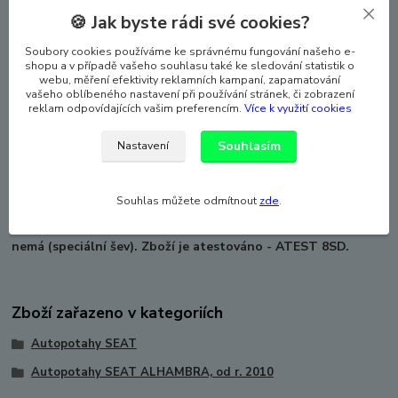
Přední opěradla s kapsami, příprava pod stolky,
🍪 Jak byste rádi své cookies?
potah na přední loketní opěrku. Vzadu 5
samostatných sedaček se všemi potřebnými
Soubory cookies používáme ke správnému fungování našeho e-
otvory, 7 opěrek hlavy.
shopu a v případě vašeho souhlasu také ke sledování statistik o
webu, měření efektivity reklamních kampaní, zapamatování
vašeho oblíbeného nastavení při používání stránek, či zobrazení
VYROBENO v EU. NOVINKA NA TRHU - ZAVÁDĚCÍ CENA!
reklam odpovídajících vašim preferencím.
Více k využití cookies
Silné polstrování, laminovaná spodní vrstva textilního
materiálu. Potahy lze prát na 30°, velmi snadná montáž.
Souhlasím
Nastavení
Autopotahy dokonale pasují i na anatomicky tvarovaných
sedadlech, a laminace autopotahy zpevňuje a zabraňuje
sklouzávání potahů ze sedadel. Sada autopotahů na celé
Souhlas můžete odmítnout
zde
.
auto včetně povlaků hlavových opěrek. Vhodné pro auta s
bočními airbagy, ale lze použít i pro auto, které boční airbag
nemá (speciální šev). Zboží je atestováno - ATEST 8SD.
Zboží zařazeno v kategoriích
Autopotahy SEAT
Autopotahy SEAT ALHAMBRA, od r. 2010