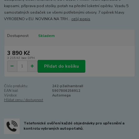
kapsami, příprava pod stolky, potah na přední loketní opěrku. Vzadu 5
samostatných sedaček se všemi potřebnými otvory, 7 opěrek hlavy.
VYROBENO v EU. NOVINKA NA TRH...
celý popis
Dostupnost
Skladem
3 890 Kč
3 215 Kč
bez DPH
Přidat do košíku
Číslo produktu:
242-p3alhambraII
EAN kód:
5907806256912
Výrobce:
Automega
Hlídat cenu / dostupnost
Telefonické ověření každé objednávky pro upřesnění a
kontrolu vybraných autopotahů.