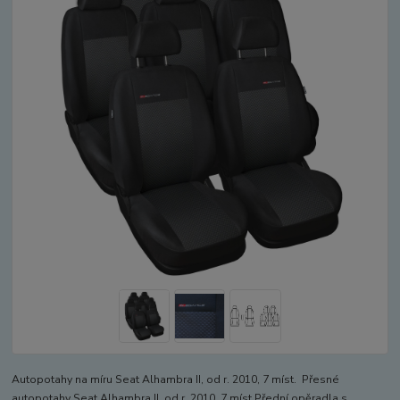
Autopotahy na míru Seat Alhambra II, od r. 2010, 7 míst. Přesné
autopotahy Seat Alhambra II, od r. 2010, 7 míst.Přední opěradla s