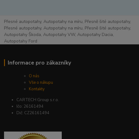
Přesné autopotahy, Autopotahy na míru, Přesně šité autopotahy,
Přesné autopotahy, Autopotahy na míru, Přesně šité autopotahy,
Autopotahy Škoda, Autopotahy VW, Autopotahy Dacia,
Autopotahy Ford
Informace pro zákazníky
O nás
Vše o nákupu
Kontakty
CARTECH Group s.r.o.
Ičo: 26161494
Dič: CZ26161494