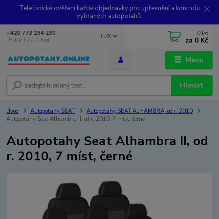
Telefonické ověření každé objednávky pro upřesnění a kontrolu
vybraných autopotahů.
0
ks
+420 773 234 230
CZK
za
0 Kč
Po-Pá 12-17 hod.
Menu
Hledat
Úvod
Autopotahy SEAT
Autopotahy SEAT ALHAMBRA, od r. 2010
Autopotahy Seat Alhambra II, od r. 2010, 7 míst, černé
Autopotahy Seat Alhambra II, od
r. 2010, 7 míst, černé