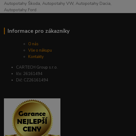
Autopotahy Škoda, Autopotahy VW, Autopotahy Dacia,
Autopotahy Ford
Informace pro zákazníky
O nás
Vše o nákupu
Kontakty
CARTECH Group s.r.o.
Ičo: 26161494
Dič: CZ26161494