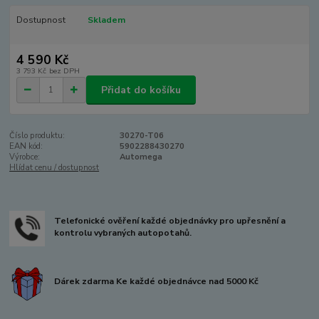
Dostupnost
Skladem
4 590 Kč
3 793 Kč
bez DPH
Přidat do košíku
Číslo produktu:
30270-T06
EAN kód:
5902288430270
Výrobce:
Automega
Hlídat cenu / dostupnost
Telefonické ověření každé objednávky pro upřesnění a
kontrolu vybraných autopotahů.
Dárek zdarma Ke každé objednávce nad 5000 Kč