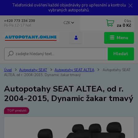
Telefonické ověření každé objednávky pro upřesnění a kontrolu
vybraných autopotahů.
0
ks
+420 773 234 230
CZK
za
0 Kč
Po-Pá 12-17 hod.
Menu
Hledat
Úvod
Autopotahy SEAT
Autopotahy SEAT ALTEA
Autopotahy SEAT
ALTEA, od r. 2004-2015, Dynamic žakar tmavý
Autopotahy SEAT ALTEA, od r.
2004-2015, Dynamic žakar tmavý
TOP produkt