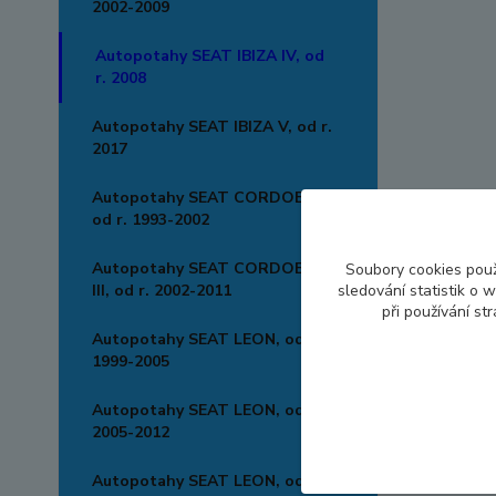
2002-2009
Autopotahy SEAT IBIZA IV, od
r. 2008
Autopotahy SEAT IBIZA V, od r.
2017
Autopotahy SEAT CORDOBA I,
od r. 1993-2002
Autopotahy SEAT CORDOBA II,
Soubory cookies pou
III, od r. 2002-2011
sledování statistik o
při používání st
Autopotahy SEAT LEON, od r.
1999-2005
Autopotahy SEAT LEON, od r.
2005-2012
Autopotahy SEAT LEON, od r.