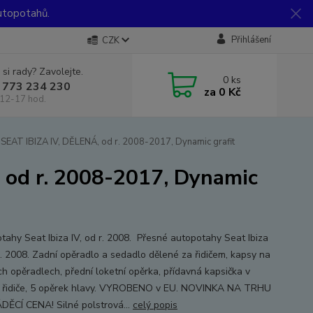
utopotahů.
Přihlášení
CZK
 si rady? Zavolejte.
0
ks
 773 234 230
za
0 Kč
12-17 hod.
SEAT IBIZA IV, DĚLENÁ, od r. 2008-2017, Dynamic grafit
 od r. 2008-2017, Dynamic
tahy Seat Ibiza IV, od r. 2008. Přesné autopotahy Seat Ibiza
 r. 2008. Zadní opěradlo a sedadlo dělené za řidičem, kapsy na
ch opěradlech, přední loketní opěrka, přídavná kapsička v
 řidiče, 5 opěrek hlavy. VYROBENO v EU. NOVINKA NA TRHU
DĚCÍ CENA! Silné polstrová...
celý popis