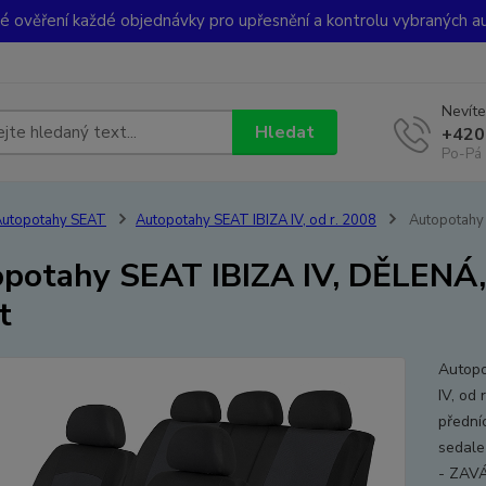
ké ověření každé objednávky pro upřesnění a kontrolu vybraných a
Nevíte
Hledat
+420
Po-Pá 
utopotahy SEAT
Autopotahy SEAT IBIZA IV, od r. 2008
Autopotahy 
potahy SEAT IBIZA IV, DĚLENÁ,
t
Autopo
IV, od
přední
sedale
- ZAVÁ