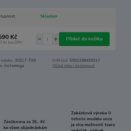
tupnost
Skladem
590 Kč
Přidat do košíku
67 Kč
bez DPH
roduktu:
30317-T09
EAN kód:
5902288430317
e:
Automega
Hlídat cenu / dostupnost
Zakázková výroba U
tohoto modelu vozu
Zásilkovna za 25,- Kč
je více možností tvaru
ke všem objednávkám
sedaček, opěrek