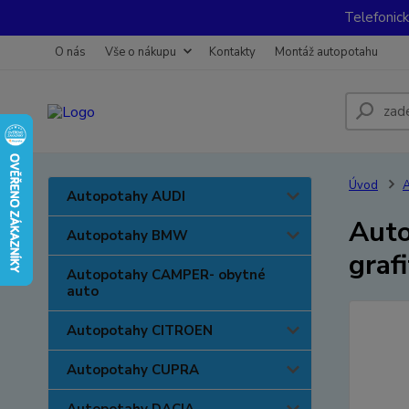
Telefonic
O nás
Vše o nákupu
Kontakty
Montáž autopotahu
Úvod
A
Autopotahy AUDI
Auto
Autopotahy BMW
grafi
Autopotahy CAMPER- obytné
auto
Autopotahy CITROEN
Autopotahy CUPRA