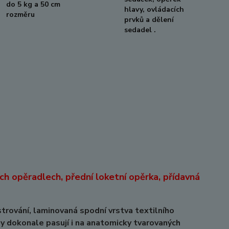
do 5 kg a 50 cm
hlavy, ovládacích
rozměru
prvků a dělení
sedadel .
ch opěradlech, přední loketní opěrka, přídavná
vání, laminovaná spodní vrstva textilního
y dokonale pasují i na anatomicky tvarovaných