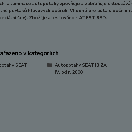
h, a laminace autopotahy zpevňuje a zabraňuje sklouzává
tně povlaků hlavových opěrek. Vhodné pro auta s bočními ai
eciální šev). Zboží je atestováno - ATEST 8SD.
zařazeno v kategoriích
potahy SEAT
Autopotahy SEAT IBIZA
IV, od r. 2008