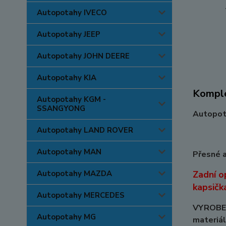
Autopotahy IVECO
Autopotahy JEEP
Autopotahy JOHN DEERE
Autopotahy KIA
Komple
Autopotahy KGM -
SSANGYONG
Autopota
Autopotahy LAND ROVER
Autopotahy MAN
Přesné a
Autopotahy MAZDA
Zadní o
kapsička
Autopotahy MERCEDES
VYROBEN
Autopotahy MG
materiál