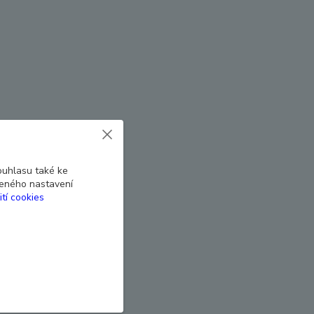
ouhlasu také ke
beného nastavení
ití cookies