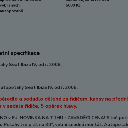
vybraných
5000 Kč
autopotahů.
tní specifikace
hy Seat Ibiza IV, od r. 2008.
utopotahy Seat Ibiza IV, od r. 2008.
pěradlo a sedadlo dělené za řidičem, kapsy na přední
 v sedale řidiče, 5 opěrek hlavy.
O v EU. NOVINKA NA TRHU - ZAVÁDĚCÍ CENA! Silné polstro
u.Potahy lze prát na 30°, velmi snadná montáž. Autopotah