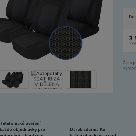
Dos
3 
2 9
Číslo p
Výrobc
Telefonické ověření
každé objednávky pro
Dárek zdarma Ke
upřesnění a kontrolu
každé objednávce nad