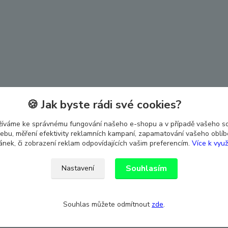
🍪 Jak byste rádi své cookies?
žíváme ke správnému fungování našeho e-shopu a v případě vašeho s
 webu, měření efektivity reklamních kampaní, zapamatování vašeho oblí
ránek, či zobrazení reklam odpovídajících vašim preferencím.
Více k využ
Souhlasím
Nastavení
Souhlas můžete odmítnout
zde
.