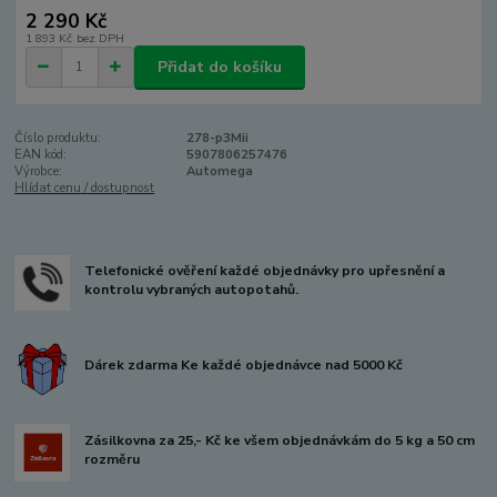
2 290 Kč
1 893 Kč
bez DPH
Přidat do košíku
Číslo produktu:
278-p3Mii
EAN kód:
5907806257476
Výrobce:
Automega
Hlídat cenu / dostupnost
Telefonické ověření každé objednávky pro upřesnění a
kontrolu vybraných autopotahů.
Dárek zdarma Ke každé objednávce nad 5000 Kč
Zásilkovna za 25,- Kč ke všem objednávkám do 5 kg a 50 cm
rozměru