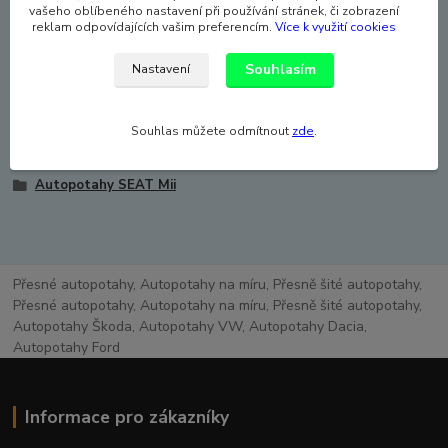
auto, které boční airbag nemá (specielní šev).
vašeho oblíbeného nastavení při používání stránek, či zobrazení
reklam odpovídajících vašim preferencím.
Více k využití cookies
Zboží je atestováno - ATEST 8SD.
Souhlasím
Nastavení
Zboží zařazeno v kategoriích
Souhlas můžete odmítnout
zde
.
Autopotahy SEAT
Autopotahy SEAT Mii
Přesné autopotahy, Autopotahy na míru, Přesně šité autopotahy,
Přesné autopotahy, Autopotahy na míru, Přesně šité autopotahy,
Autopotahy Škoda, Autopotahy VW, Autopotahy Dacia,
Autopotahy Ford
Informace pro zákazníky