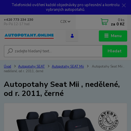
Telefonické ověření každé objednávky pro upřesnění a kontrolu
vybraných autopotahů.
0
ks
+420 773 234 230
CZK
za
0 Kč
Po-Pá 12-17 hod.
Menu
Hledat
Úvod
Autopotahy SEAT
Autopotahy SEAT Mii
Autopotahy Seat Mii ,
nedělené, od r. 2011, černé
Autopotahy Seat Mii , nedělené,
od r. 2011, černé