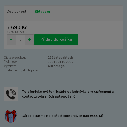
Dostupnost
Skladem
3 690 Kč
3 050 Kč
bez DPH
Přidat do košíku
Číslo produktu:
266toledoblack
EAN kód:
5901821197007
Výrobce:
Automega
Hlídat cenu / dostupnost
Telefonické ověření každé objednávky pro upřesnění a
kontrolu vybraných autopotahů.
Dárek zdarma Ke každé objednávce nad 5000 Kč