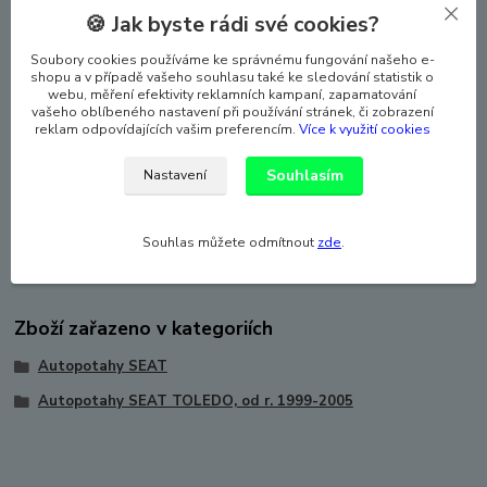
vlhkým hadříkem.
🍪 Jak byste rádi své cookies?
Autopotahy dokonale pasují i na anatomicky tvarovaných
Soubory cookies používáme ke správnému fungování našeho e-
sedadlech, a laminace autopotahy zpevňuje a zabraňuje
shopu a v případě vašeho souhlasu také ke sledování statistik o
sklouzávání potahů ze sedadel. Sada autopotahů na celé auto
webu, měření efektivity reklamních kampaní, zapamatování
včetně povlaků hlavových opěrek. Vhodné pro auta s bočními
vašeho oblíbeného nastavení při používání stránek, či zobrazení
reklam odpovídajících vašim preferencím.
Více k využití cookies
airbagy, ale lze použít i pro auto, které boční airbag nemá
(specielní šev).
Souhlasím
Nastavení
Potahy lze prát na 30°, velmi snadná montáž. Syntetická kůže a
syntetická alcantara + molitan + ochranná mřížka.
Zboží je atestováno - ATEST 8SD.
Souhlas můžete odmítnout
zde
.
VYROBENO v EU. NOVINKA NA TRHU - ZAVÁDĚCÍ CENA!
Zboží zařazeno v kategoriích
Autopotahy SEAT
Autopotahy SEAT TOLEDO, od r. 1999-2005