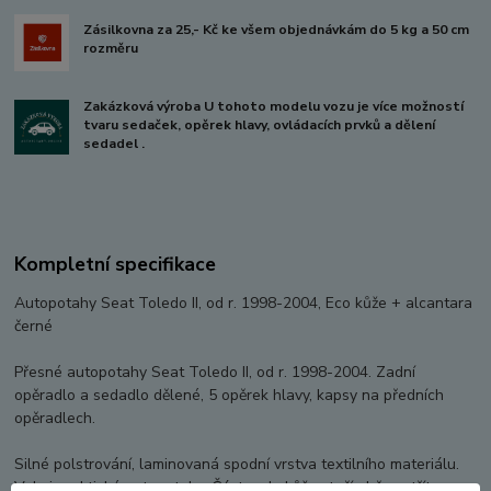
Zásilkovna za 25,- Kč ke všem objednávkám do 5 kg a 50 cm
rozměru
Zakázková výroba U tohoto modelu vozu je více možností
tvaru sedaček, opěrek hlavy, ovládacích prvků a dělení
sedadel .
Kompletní specifikace
Autopotahy Seat Toledo II, od r. 1998-2004, Eco kůže + alcantara
černé
Přesné autopotahy Seat Toledo II, od r. 1998-2004. Zadní
opěradlo a sedadlo dělené, 5 opěrek hlavy, kapsy na předních
opěradlech.
Silné polstrování, laminovaná spodní vrstva textilního materiálu.
Velmi praktické autopotahy. Část z ekokůže stačí občas utřít