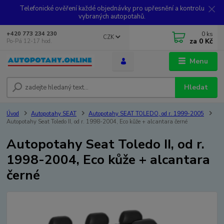
Telefonické ověření každé objednávky pro upřesnění a kontrolu
vybraných autopotahů.
0
ks
+420 773 234 230
CZK
za
0 Kč
Po-Pá 12-17 hod.
Menu
Hledat
Úvod
Autopotahy SEAT
Autopotahy SEAT TOLEDO, od r. 1999-2005
Autopotahy Seat Toledo II, od r. 1998-2004, Eco kůže + alcantara černé
Autopotahy Seat Toledo II, od r.
1998-2004, Eco kůže + alcantara
černé