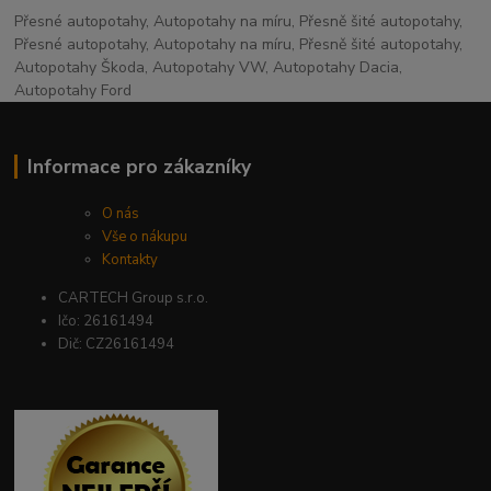
Přesné autopotahy, Autopotahy na míru, Přesně šité autopotahy,
Přesné autopotahy, Autopotahy na míru, Přesně šité autopotahy,
Autopotahy Škoda, Autopotahy VW, Autopotahy Dacia,
Autopotahy Ford
Informace pro zákazníky
O nás
Vše o nákupu
Kontakty
CARTECH Group s.r.o.
Ičo: 26161494
Dič: CZ26161494