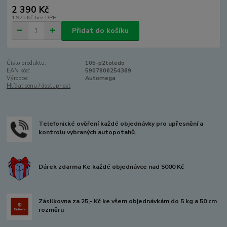
2 390 Kč
1 975 Kč
bez DPH
Přidat do košíku
Číslo produktu:
105-p2toledo
EAN kód:
5907806254369
Výrobce:
Automega
Hlídat cenu / dostupnost
Telefonické ověření každé objednávky pro upřesnění a
kontrolu vybraných autopotahů.
Dárek zdarma Ke každé objednávce nad 5000 Kč
Zásilkovna za 25,- Kč ke všem objednávkám do 5 kg a 50 cm
rozměru