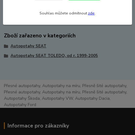
auto, které boční airbag nemá (specielní šev).
Zboží je atestováno - ATEST 8SD.
Souhlas můžete odmítnout
zde
.
Zboží zařazeno v kategoriích
Autopotahy SEAT
Autopotahy SEAT TOLEDO, od r. 1999-2005
Přesné autopotahy, Autopotahy na míru, Přesně šité autopotahy,
Přesné autopotahy, Autopotahy na míru, Přesně šité autopotahy,
Autopotahy Škoda, Autopotahy VW, Autopotahy Dacia,
Autopotahy Ford
Informace pro zákazníky