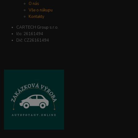
O nás
Vše o nákupu
Kontakty
CARTECH Group s.r.o.
Ičo: 26161494
Dič: CZ26161494