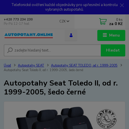
Telefonické ověření každé objednávky pro upřesnění a kontrolu
vybraných autopotahů.
0
ks
+420 773 234 230
CZK
za
0 Kč
Po-Pá 12-17 hod.
Menu
Hledat
Úvod
Autopotahy SEAT
Autopotahy SEAT TOLEDO, od r. 1999-2005
Autopotahy Seat Toledo II, od r. 1999-2005, šedo černé
Autopotahy Seat Toledo II, od r.
1999-2005, šedo černé