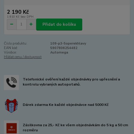
2 190 Kč
1 810 Kč
bez DPH
Přidat do košíku
Číslo produktu:
109-p3-5operekhlavy
EAN kód:
5907806254482
Výrobce:
Automega
Hlídat cenu / dostupnost
Telefonické ověření každé objednávky pro upřesnění a
kontrolu vybraných autopotahů.
Dárek zdarma Ke každé objednávce nad 5000 Kč
Zásilkovna za 25,- Kč ke všem objednávkám do 5 kg a 50 cm
rozměru