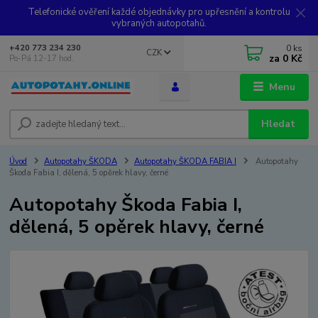
Telefonické ověření každé objednávky pro upřesnění a kontrolu
vybraných autopotahů.
0
ks
+420 773 234 230
CZK
za
0 Kč
Po-Pá 12-17 hod.
Menu
Hledat
Úvod
Autopotahy ŠKODA
Autopotahy ŠKODA FABIA I
Autopotahy
Škoda Fabia I, dělená, 5 opěrek hlavy, černé
Autopotahy Škoda Fabia I,
dělená, 5 opěrek hlavy, černé