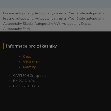
Přesné autopotahy, Autopotahy na míru, Přesně šité autopotahy,
Přesné autopotahy, Autopotahy na míru, Přesně šité autopotahy,
Autopotahy Škoda, Autopotahy VW, Autopotahy Dacia,
Autopotahy Ford
Informace pro zákazníky
O nás
Vše o nákupu
Kontakty
CARTECH Group s.r.o.
Ičo: 26161494
Dič: CZ26161494