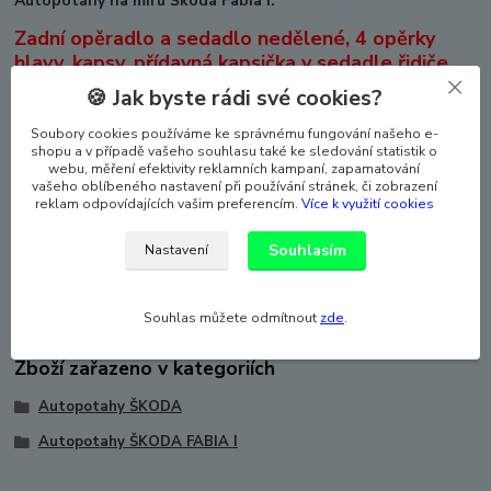
Autopotahy na míru Škoda Fabia I.
Zadní opěradlo a sedadlo nedělené, 4 opěrky
hlavy, kapsy, přídavná kapsička v sedadle řidiče.
🍪 Jak byste rádi své cookies?
VYROBENO v EU. NOVINKA NA TRHU - ZAVÁDĚCÍ CENA!
Silné polstrování, laminovaná spodní vrstva textilního
Soubory cookies používáme ke správnému fungování našeho e-
materiálu. Potahy lze prát na 30°, velmi snadná montáž.
shopu a v případě vašeho souhlasu také ke sledování statistik o
webu, měření efektivity reklamních kampaní, zapamatování
Autopotahy dokonale pasují i na anatomicky tvarovaných
vašeho oblíbeného nastavení při používání stránek, či zobrazení
sedadlech, a laminace autopotahy zpevňuje a zabraňuje
reklam odpovídajících vašim preferencím.
Více k využití cookies
sklouzávání potahů ze sedadel. Sada autopotahů na celé
auto včetně povlaků hlavových opěrek. Vhodné pro auta s
Souhlasím
Nastavení
bočními airbagy, ale lze použít i pro auto, které boční airbag
nemá (speciální šev). Zboží je atestováno - ATEST 8SD.
Souhlas můžete odmítnout
zde
.
Zboží zařazeno v kategoriích
Autopotahy ŠKODA
Autopotahy ŠKODA FABIA I