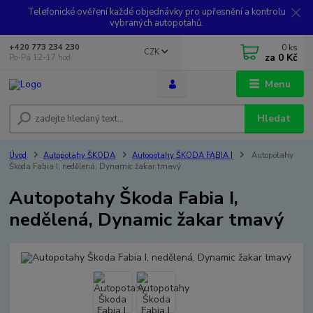
Telefonické ověření každé objednávky pro upřesnění a kontrolu
vybraných autopotahů.
0
ks
+420 773 234 230
CZK
za
0 Kč
Po-Pá 12-17 hod.
Menu
Hledat
Úvod
Autopotahy ŠKODA
Autopotahy ŠKODA FABIA I
Autopotahy
Škoda Fabia I, nedělená, Dynamic žakar tmavý
Autopotahy Škoda Fabia I,
nedělená, Dynamic žakar tmavý