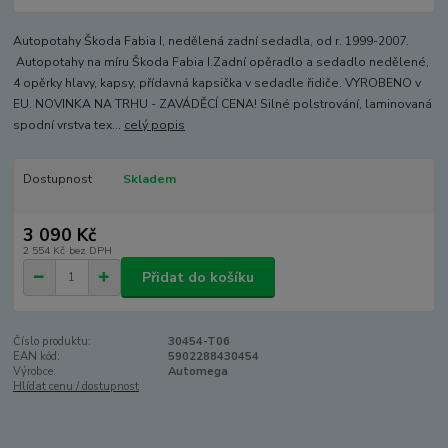
Autopotahy Škoda Fabia I, nedělená zadní sedadla, od r. 1999-2007.
Autopotahy na míru Škoda Fabia I.Zadní opěradlo a sedadlo nedělené,
4 opěrky hlavy, kapsy, přídavná kapsička v sedadle řidiče. VYROBENO v
EU. NOVINKA NA TRHU - ZAVÁDĚCÍ CENA! Silné polstrování, laminovaná
spodní vrstva tex...
celý popis
Dostupnost
Skladem
3 090 Kč
2 554 Kč
bez DPH
Přidat do košíku
Číslo produktu:
30454-T06
EAN kód:
5902288430454
Výrobce:
Automega
Hlídat cenu / dostupnost