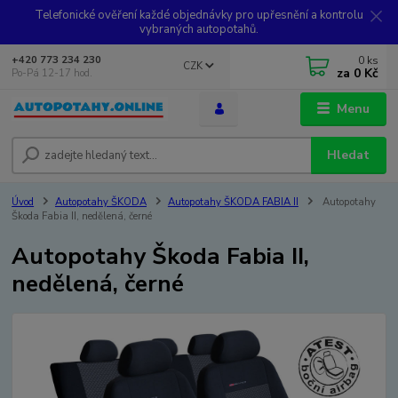
Telefonické ověření každé objednávky pro upřesnění a kontrolu
vybraných autopotahů.
0
ks
+420 773 234 230
CZK
za
0 Kč
Po-Pá 12-17 hod.
Menu
Hledat
Úvod
Autopotahy ŠKODA
Autopotahy ŠKODA FABIA II
Autopotahy
Škoda Fabia II, nedělená, černé
Autopotahy Škoda Fabia II,
nedělená, černé