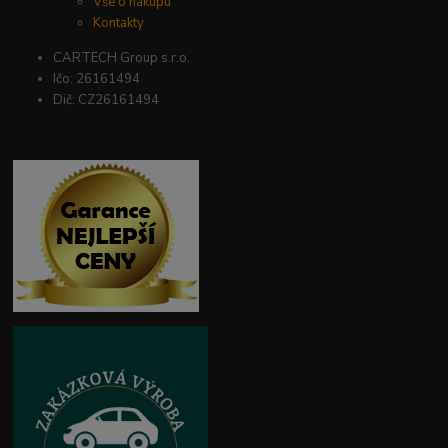
Vše o nákupu
Kontakty
CARTECH Group s.r.o.
Ičo: 26161494
Dič: CZ26161494