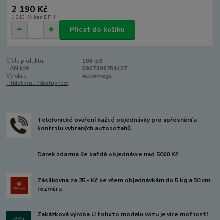
2 190 Kč
1 810 Kč
bez DPH
Přidat do košíku
Číslo produktu:
108-p3
EAN kód:
5907806254437
Výrobce:
Automega
Hlídat cenu / dostupnost
Telefonické ověření každé objednávky pro upřesnění a
kontrolu vybraných autopotahů.
Dárek zdarma Ke každé objednávce nad 5000 Kč
Zásilkovna za 25,- Kč ke všem objednávkám do 5 kg a 50 cm
rozměru
Zakázková výroba U tohoto modelu vozu je více možností