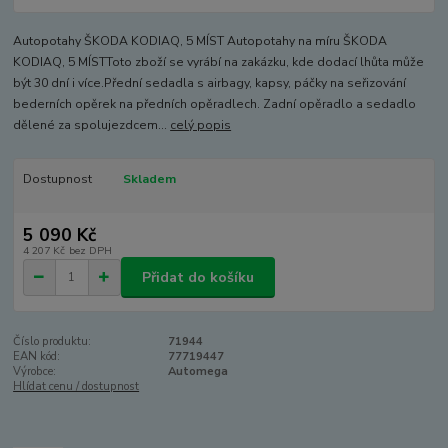
Autopotahy ŠKODA KODIAQ, 5 MÍST Autopotahy na míru ŠKODA
KODIAQ, 5 MÍSTToto zboží se vyrábí na zakázku, kde dodací lhůta může
být 30 dní i více.Přední sedadla s airbagy, kapsy, páčky na seřizování
bederních opěrek na předních opěradlech. Zadní opěradlo a sedadlo
dělené za spolujezdcem...
celý popis
Dostupnost
Skladem
5 090 Kč
4 207 Kč
bez DPH
Přidat do košíku
Číslo produktu:
71944
EAN kód:
77719447
Výrobce:
Automega
Hlídat cenu / dostupnost