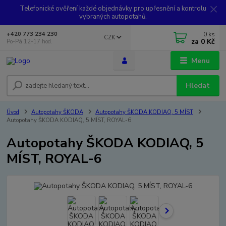
Telefonické ověření každé objednávky pro upřesnění a kontrolu
vybraných autopotahů.
0
ks
+420 773 234 230
CZK
za
0 Kč
Po-Pá 12-17 hod.
Menu
Hledat
Úvod
Autopotahy ŠKODA
Autopotahy ŠKODA KODIAQ, 5 MÍST
Autopotahy ŠKODA KODIAQ, 5 MÍST, ROYAL-6
Autopotahy ŠKODA KODIAQ, 5
MÍST, ROYAL-6