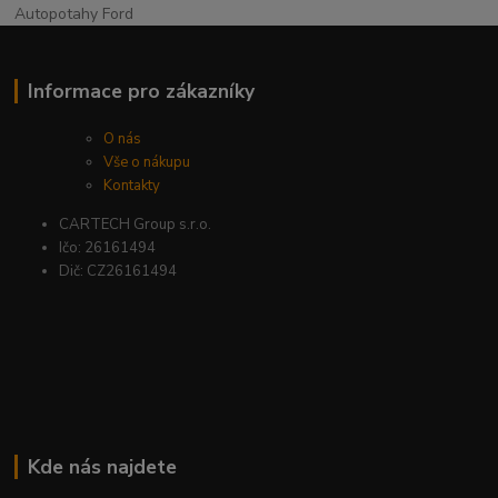
Autopotahy Ford
Informace pro zákazníky
O nás
Vše o nákupu
Kontakty
CARTECH Group s.r.o.
Ičo: 26161494
Dič: CZ26161494
Kde nás najdete