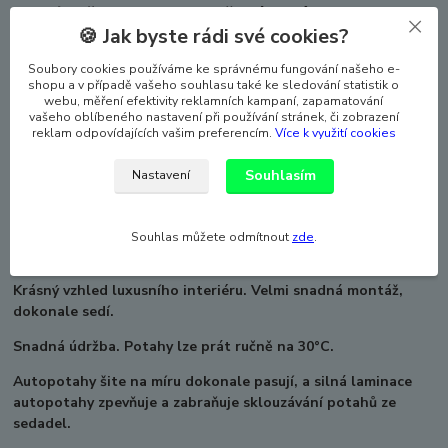
Zadní opěradla jsou potažená také v
🍪 Jak byste rádi své cookies?
zavazadlovém prostoru - žádné gumičky a háčky
v kufru, ale kompletní potah.
Soubory cookies používáme ke správnému fungování našeho e-
shopu a v případě vašeho souhlasu také ke sledování statistik o
Velmi kvalitní, silné autopotahy z čalounické látky
webu, měření efektivity reklamních kampaní, zapamatování
a syntetické kůže.
vašeho oblíbeného nastavení při používání stránek, či zobrazení
reklam odpovídajících vašim preferencím.
Více k využití cookies
Jediněčný vzhled luxusního koženého interiéru.
Souhlasím
Nastavení
Velmi snadná montáž, dokonale sedí na sedadlech.
Snadná údržba - stačí otřít vlhkým hadříkem.
Souhlas můžete odmítnout
zde
.
Zadní části z kvalitní, čalounické látky.
Krásný vzhled luxusního interiéru. Velmi snadná montáž,
dokonale sedí.
Snadná údržba.
Potahy lze prát ručně na 30°C.
Autopotahy šite na míru dokonale pasují, a silná laminace
autopotahy zpevňuje a zabraňuje sklouzávání potahů ze
sedadel.