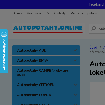
Telefonic
O nás
Vše o nákupu
Kontakty
Montáž autopotahu
Úvod
Autopotahy AUDI
béžovohně
Autopotahy BMW
Auto
loke
Autopotahy CAMPER- obytné
auto
Autopotahy CITROEN
Autopotahy CUPRA