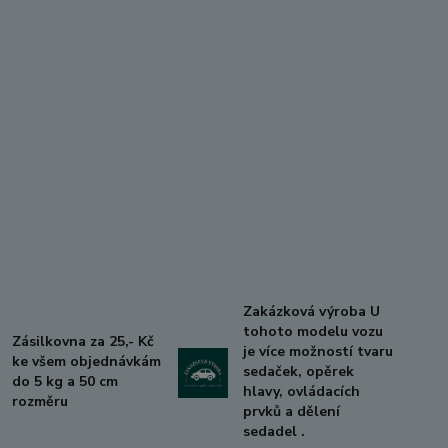
Zakázková výroba U
tohoto modelu vozu
Zásilkovna za 25,- Kč
je více možností tvaru
ke všem objednávkám
sedaček, opěrek
do 5 kg a 50 cm
hlavy, ovládacích
rozměru
prvků a dělení
sedadel .