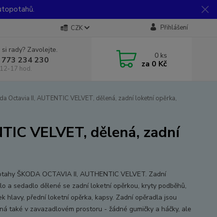
utopotahů.
Přihlášení
CZK
 si rady? Zavolejte.
0
ks
 773 234 230
za
0 Kč
12-17 hod.
a Octavia II, AUTENTIC VELVET, dělená, zadní loketní opěrka,
TIC VELVET, dělená, zadní
otahy ŠKODA OCTAVIA II, AUTHENTIC VELVET. Zadní
lo a sedadlo dělené se zadní loketní opěrkou, kryty podběhů,
k hlavy, přední loketní opěrka, kapsy. Zadní opěradla jsou
ná také v zavazadlovém prostoru - žádné gumičky a háčky, ale