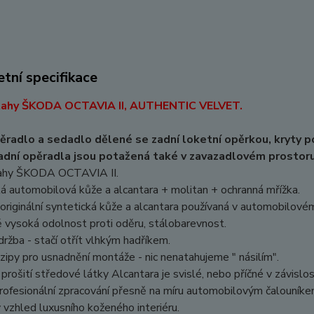
tní specifikace
ahy ŠKODA OCTAVIA II, AUTHENTIC VELVET.
ěradlo a sedadlo dělené se zadní loketní opěrkou, kryty p
adní opěradla jsou potažená také v zavazadlovém prostoru
ahy ŠKODA OCTAVIA II.
á automobilová kůže a alcantara + molitan + ochranná mřížka.
originální syntetická kůže a alcantara používaná v automobilové
 vysoká odolnost proti oděru, stálobarevnost.
ržba - stačí otřít vlhkým hadříkem.
zipy pro usnadnění montáže - nic nenatahujeme " násilím".
rošití středové látky Alcantara je svislé, nebo příčné v závislos
ofesionální zpracování přesně na míru automobilovým čalouníke
vzhled luxusního koženého interiéru.