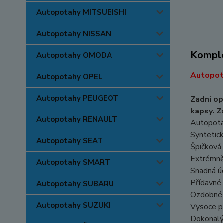
Autopotahy MITSUBISHI
Autopotahy NISSAN
Komple
Autopotahy OMODA
Autopot
Autopotahy OPEL
Autopotahy PEUGEOT
Zadní op
kapsy. Z
Autopotahy RENAULT
Autopot
Syntetick
Autopotahy SEAT
Špičková 
Extrémně
Autopotahy SMART
Snadná úd
Přídavné 
Autopotahy SUBARU
Ozdobné p
Autopotahy SUZUKI
Vysoce pr
Dokonalý 