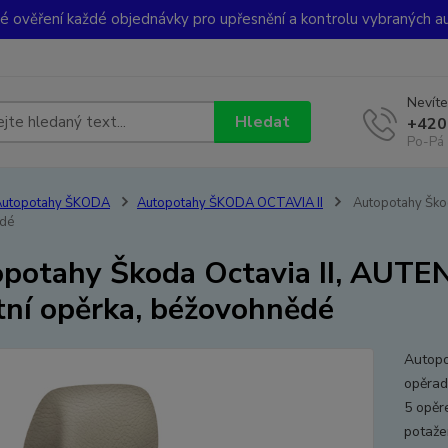
ké ověření každé objednávky pro upřesnění a kontrolu vybraných a
Nevíte
Hledat
+420
Po-Pá 
Autopotahy ŠKODA
Autopotahy ŠKODA OCTAVIA II
Autopotahy Škod
dé
potahy Škoda Octavia II, AUTEN
tní opěrka, béžovohnědé
Autop
opěrad
5 opěre
potaže