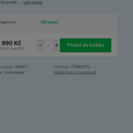
ní potah. ...
celý popis
tupnost
Skladem
 990 Kč
Přidat do košíku
736 Kč
bez DPH
roduktu:
80027
EAN kód:
77800275
e:
Automega
Hlídat cenu / dostupnost