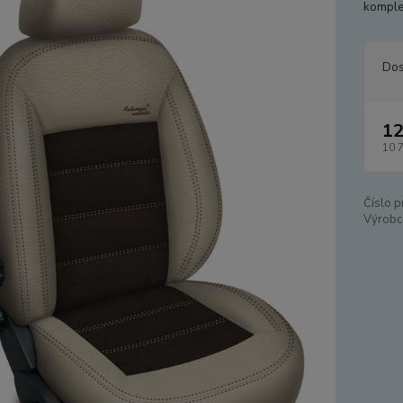
komplet
Dos
12
10 
Číslo p
Výrobc