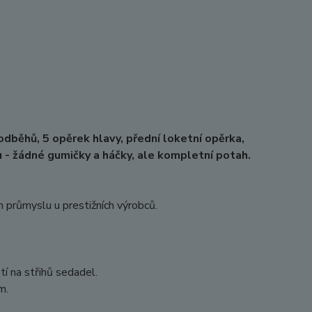
odběhů, 5 opěrek hlavy, přední loketní opěrka,
 - žádné gumičky a háčky, ale kompletní potah.
m průmyslu u prestižních výrobců.
tí na střihů sedadel.
m.