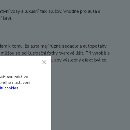
ní vozy a luxusní taxi služby. Vhodné pro auta s
í šev).
ledem k tomu, že auta mají různé sedadla a autopotahy
ůžou se od ilustrační fotky tvarově lišit. Při výrobě a
a tvarům sedadel, a k tomu, aby výsledný efekt byl co
ouhlasu také ke
beného nastavení
ití cookies