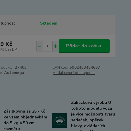
tupnost
Skladem
9 Kč
Přidat do košíku
 Kč
bez DPH
roduktu:
27405
EAN kód:
5902453454667
e:
Automega
Hlídat cenu / dostupnost
Zakázková výroba U
tohoto modelu vozu
Zásilkovna za 25,- Kč
je více možností tvaru
ke všem objednávkám
sedaček, opěrek
do 5 kg a 50 cm
hlavy, ovládacích
rozměru