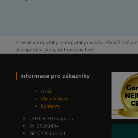
Přesné autopotahy, Autopotahy na míru, Přesně šité au
Autopotahy Dacia, Autopotahy Ford
Informace pro zákazníky
O nás
Vše o nákupu
Kontakty
CARTECH Group s.r.o.
Ičo: 26161494
Dič: CZ26161494