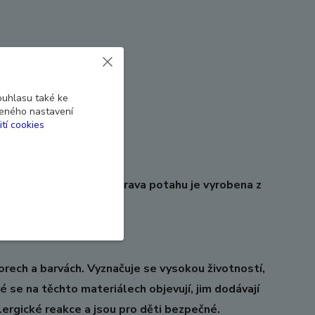
v jedné poloze
ouhlasu také ke
beného nastavení
ití cookies
ické kůže, povrchová úprava potahu je vyrobena z
ech a barvách. Vyznačuje se vysokou životností,
é se na těchto materiálech objevují, jim dodávají
alergické reakce a jsou pro děti bezpečné.