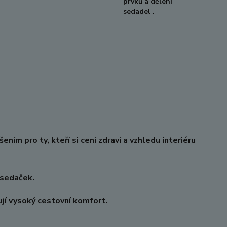
prvků a dělení
sedadel .
ím pro ty, kteří si cení zdraví a vzhledu interiéru
osedaček.
jí vysoký cestovní komfort.