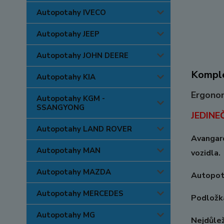
Autopotahy IVECO
Autopotahy JEEP
Autopotahy JOHN DEERE
Komple
Autopotahy KIA
Ergono
Autopotahy KGM -
SSANGYONG
JEDINE
Autopotahy LAND ROVER
Avangard
Autopotahy MAN
vozidla.
Autopotahy MAZDA
Autopota
Autopotahy MERCEDES
Podložka
Autopotahy MG
Nejdůlež