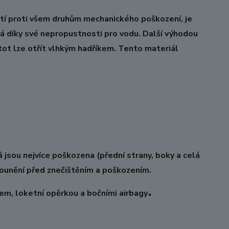
í proti všem druhům mechanického poškození, je
vá díky své nepropustnosti pro vodu. Další výhodou
stot lze otřít vlhkým hadříkem. Tento materiál
 jsou nejvíce poškozena (přední strany, boky a celá
lounění před znečištěním a poškozením.
.
lem, loketní opěrkou a bočními airbagy