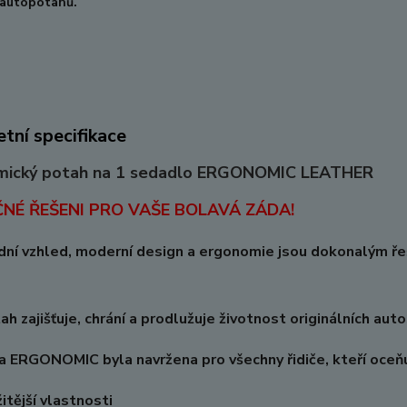
autopotahů.
tní specifikace
mický potah na 1 sedadlo ERGONOMIC LEATHER
ČNÉ ŘEŠENI PRO VAŠE BOLAVÁ ZÁDA!
ní vzhled, moderní design a ergonomie jsou dokonalým řešen
h zajišťuje, chrání a prodlužuje životnost originálních aut
 ERGONOMIC byla navržena pro všechny řidiče, kteří oceňu
itější vlastnosti