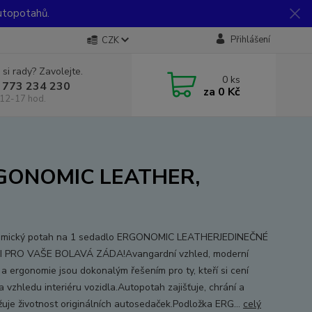
utopotahů.
Přihlášení
CZK
 si rady? Zavolejte.
0
ks
 773 234 230
za
0 Kč
12-17 hod.
ERGONOMIC LEATHER,
omický potah na 1 sedadlo ERGONOMIC LEATHERJEDINEČNÉ
I PRO VAŠE BOLAVÁ ZÁDA!Avangardní vzhled, moderní
 a ergonomie jsou dokonalým řešením pro ty, kteří si cení
a vzhledu interiéru vozidla.Autopotah zajišťuje, chrání a
žuje životnost originálních autosedaček.Podložka ERG...
celý