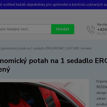
ké ověření každé objednávky pro upřesnění a kontrolu vybraných a
Nevíte
Hledat
+420
Po-Pá 
rgonomický potah na 1 sedadlo ERGONOMIC LEATHER, červený
nomický potah na 1 sedadlo 
ený
Ergon
ŘEŠEN
design
zdraví 
prodlu