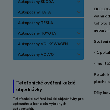
Autopotahy ŠKODA
EKOLOGIC
Autopotahy TATA
velmi od
Autopotahy TESLA
tohoto t
nebarví,
Autopotahy TOYOTA
Složení 
Autopotahy VOLKSWAGEN
- 1 pota
Autopotahy VOLVO
- montáž
Potah, k
plocha s
Telefonické ověření každé
objednávky
Díky ino
Telefonické ověření každé objednávky pro
upřesnění a kontrolu vybraných
autopotahů.