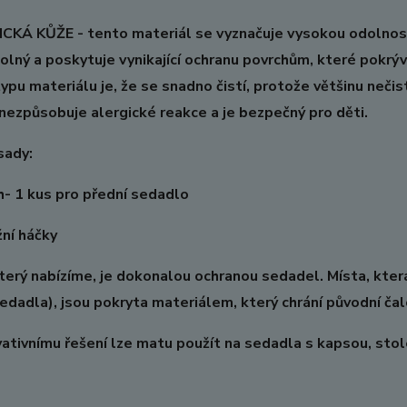
KÁ KŮŽE - tento materiál se vyznačuje vysokou odolnost
olný a poskytuje vynikající ochranu povrchům, které pokrý
ypu materiálu je, že se snadno čistí, protože většinu neči
 nezpůsobuje alergické reakce a je bezpečný pro děti.
sady:
h- 1 kus pro přední sedadlo
ní háčky
terý nabízíme, je dokonalou ochranou sedadel. Místa, která
edadla), jsou pokryta materiálem, který chrání původní ča
vativnímu řešení lze matu použít na sedadla s kapsou, sto