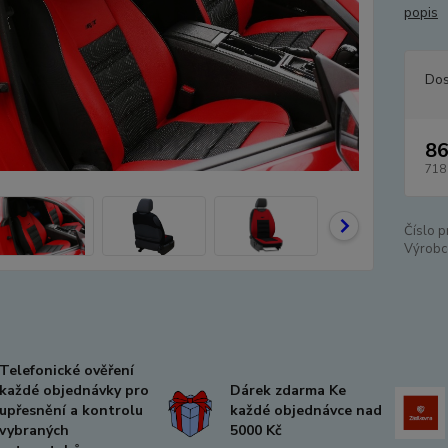
popis
Dos
86
718
Číslo p
Výrobc
Telefonické ověření
každé objednávky pro
Dárek zdarma Ke
upřesnění a kontrolu
každé objednávce nad
vybraných
5000 Kč