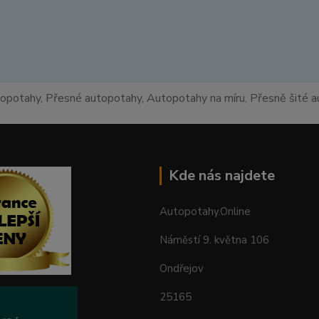
topotahy, Přesné autopotahy, Autopotahy na míru, Přesně šité
Kde nás najdete
Autopotahy.Online
Náměstí 9. května 106
Ondřejov
25165