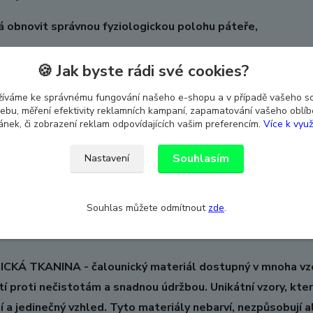
 obnovit správnou fyziologickou polohu páteře,
uje svalové napětí a únavu,
🍪 Jak byste rádi své cookies?
je bolesti zad a páteře způsobené dlouhodobým pobytem 
žíváme ke správnému fungování našeho e-shopu a v případě vašeho s
 webu, měření efektivity reklamních kampaní, zapamatování vašeho oblí
e tělo
ránek, či zobrazení reklam odpovídajících vašim preferencím.
Více k využ
 čalounění před nečistotami
Souhlasím
Nastavení
rofilování opěradla jsou vyrobeny z vysoce kvalitní ekolog
 černého čalounického materiálu
Souhlas můžete odmítnout
zde
.
:
KÁ TKANINA - čalounický materiál dostupný v mnoha vzor
í proti nečistotám a snadnou údržbou. Unikátní vzory, kter
ní a jedinečný vzhled. Tyto materiály nebarví, nezpůsobují 