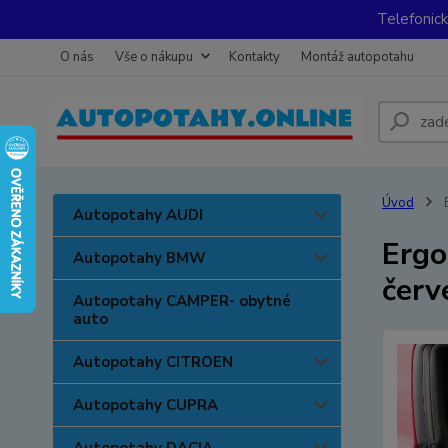
Telefonic
O nás
Vše o nákupu
Kontakty
Montáž autopotahu
Úvod
E
Autopotahy AUDI
Ergo
Autopotahy BMW
červ
Autopotahy CAMPER- obytné
auto
Autopotahy CITROEN
Autopotahy CUPRA