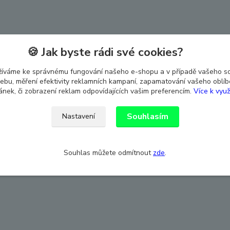
🍪 Jak byste rádi své cookies?
žíváme ke správnému fungování našeho e-shopu a v případě vašeho s
 webu, měření efektivity reklamních kampaní, zapamatování vašeho oblí
ránek, či zobrazení reklam odpovídajících vašim preferencím.
Více k využ
Souhlasím
Nastavení
Souhlas můžete odmítnout
zde
.