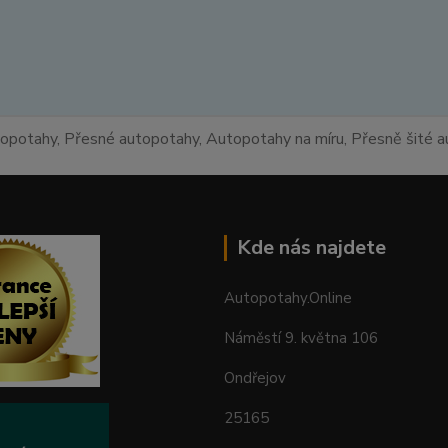
topotahy, Přesné autopotahy, Autopotahy na míru, Přesně šité
Kde nás najdete
Autopotahy.Online
Náměstí 9. května 106
Ondřejov
25165