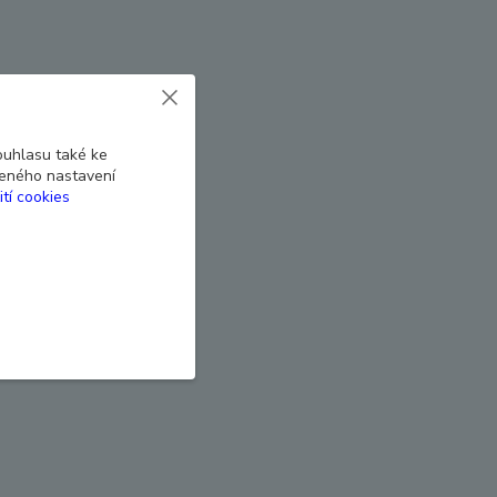
ouhlasu také ke
beného nastavení
ití cookies