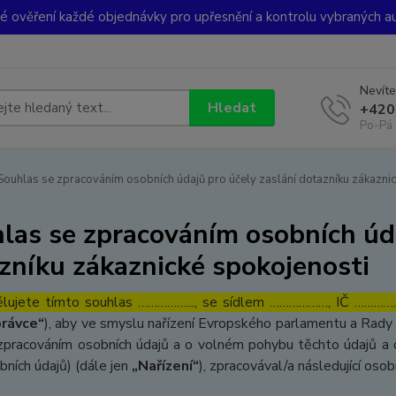
ké ověření každé objednávky pro upřesnění a kontrolu vybraných a
Nevíte
Hledat
+420
Po-Pá 
ouhlas se zpracováním osobních údajů pro účely zaslání dotazníku zákaznic
las se zpracováním osobních úda
zníku zákaznické spokojenosti
lujete tímto souhlas ……………..., se sídlem ………………, IČ ……………
rávce“
), aby ve smyslu nařízení Evropského parlamentu a Rady 
zpracováním osobních údajů a o volném pohybu těchto údajů a 
bních údajů) (dále jen
„Nařízení“
), zpracovával/a následující osob