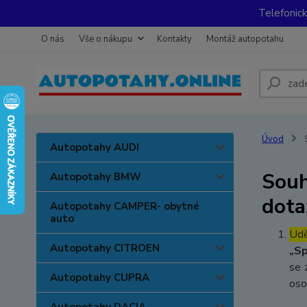
Telefonic
O nás
Vše o nákupu
Kontakty
Montáž autopotahu
Úvod
S
Autopotahy AUDI
Souh
Autopotahy BMW
dota
Autopotahy CAMPER- obytné
auto
Udě
Autopotahy CITROEN
„Sp
se 
Autopotahy CUPRA
oso