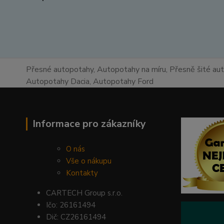
Přesné autopotahy, Autopotahy na míru, Přesně šité au
Autopotahy Dacia, Autopotahy Ford
Informace pro zákazníky
O nás
Vše o nákupu
Kontakty
CARTECH Group s.r.o.
Ičo: 26161494
Dič: CZ26161494