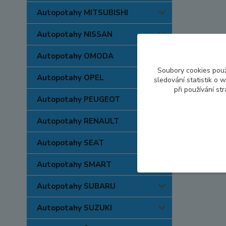
Autopotahy MITSUBISHI
Autopotahy NISSAN
Autopotahy OMODA
Soubory cookies pou
Autopotahy OPEL
sledování statistik o
při používání st
Autopotahy PEUGEOT
Autopotahy RENAULT
Autopotahy SEAT
Autopotahy SMART
Autopotahy SUBARU
Autopotahy SUZUKI