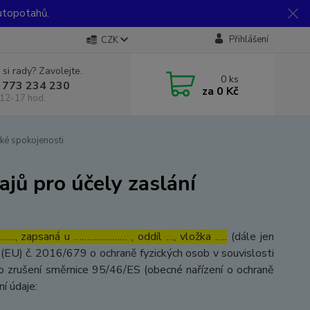
utopotahů.
Přihlášení
CZK
 si rady? Zavolejte.
0
ks
 773 234 230
za
0 Kč
12-17 hod.
ké spokojenosti
jů pro účely zaslání
…., zapsaná u ………………… , oddíl …, vložka …..
(dále jen
(EU) č. 2016/679 o ochraně fyzických osob v souvislosti
o zrušení směrnice 95/46/ES (obecné nařízení o ochraně
ní údaje: