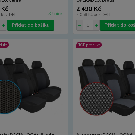
LO, černé
OPĚRADLO, prolis
 Kč
2 490 Kč
Skladem
č
bez DPH
2 058 Kč
bez DPH
Přidat do košíku
Přidat do ko
dukt
TOP produkt