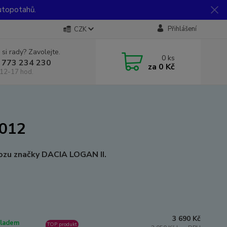
utopotahů.
Přihlášení
CZK
 si rady? Zavolejte.
0
ks
 773 234 230
za
0 Kč
12-17 hod.
2012
ozu značky DACIA LOGAN II
.
3 690 Kč
ladem
TOP produkt