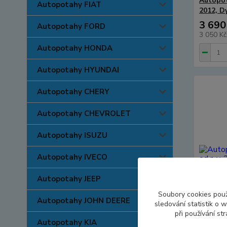
Autopot
Autopotahy FIAT
2012, D
3 690
Autopotahy FORD
3 050 K
Autopotahy HONDA
Autopotahy HYUNDAI
Autopotahy CHERY
Autopotahy CHEVROLET
Autopotahy ISUZU
Autopotahy IVECO
Autopotahy JEEP
Soubory cookies pou
Autopotahy JOHN DEERE
sledování statistik o
při používání st
Autopotahy KIA