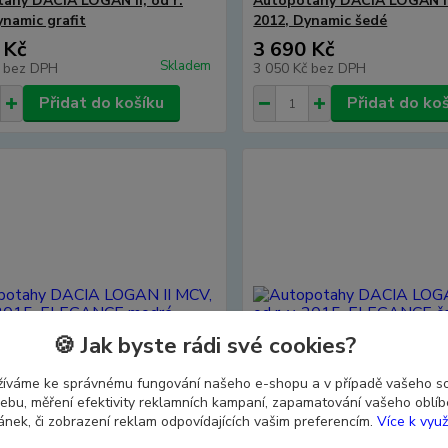
ahy DACIA LOGAN II, od r.
Autopotahy DACIA LOGAN II,
ynamic grafit
2012, Dynamic šedé
 Kč
3 690 Kč
Skladem
č
bez DPH
3 050 Kč
bez DPH
Přidat do košíku
Přidat do ko
🍪 Jak byste rádi své cookies?
žíváme ke správnému fungování našeho e-shopu a v případě vašeho s
 webu, měření efektivity reklamních kampaní, zapamatování vašeho oblí
ránek, či zobrazení reklam odpovídajících vašim preferencím.
Více k využ