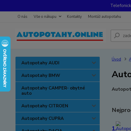
Telefonic
O nás
Vše o nákupu
Kontakty
Montáž autopotahu
Úvod
A
Autopotahy AUDI
Auto
Autopotahy BMW
Autopotahy CAMPER- obytné
Autopot
auto
Autopotahy CITROEN
Nejpro
Autopotahy CUPRA
1.