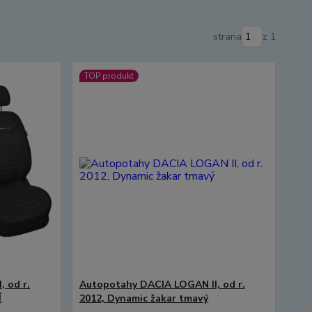
strana
z 1
TOP produkt
 od r.
Autopotahy DACIA LOGAN II, od r.
Í
2012, Dynamic žakar tmavý