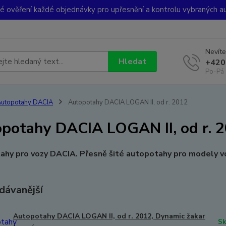
ké ověření každé objednávky pro upřesnění a kontrolu vybraných a
Nevíte
Hledat
+420
Po-Pá 
utopotahy DACIA
Autopotahy DACIA LOGAN II, od r. 2012
potahy DACIA LOGAN II, od r. 
ahy pro vozy DACIA. Přesně šité autopotahy pro modely v
dávanější
Autopotahy DACIA LOGAN II, od r. 2012, Dynamic žakar
Sk