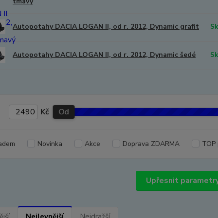
tmavý
Autopotahy DACIA LOGAN II, od r. 2012, Dynamic grafit
Sk
Autopotahy DACIA LOGAN II, od r. 2012, Dynamic šedé
Sk
Kč
Od
adem
Novinka
Akce
Doprava ZDARMA
TOP 
Upřesnit parametr
jší
Nejlevnější
Nejdražší