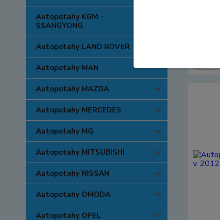
Autopot
Autopotahy KGM -
r. v. 2
SSANGYONG
4 290
3 545 K
Autopotahy LAND ROVER
Autopotahy MAN
Autopotahy MAZDA
Autopotahy MERCEDES
Autopotahy MG
Autopotahy MITSUBISHI
Autopotahy NISSAN
Autopotahy OMODA
Autopotahy OPEL