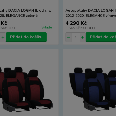
ahy DACIA LOGAN II, od r. v.
Autopotahy DACIA LOGAN II, 
20, ELEGANCE zelené
2012-2020, ELEGANCE vínov
 Kč
4 290 Kč
Skladem
č
bez DPH
3 545 Kč
bez DPH
Přidat do košíku
Přidat do ko