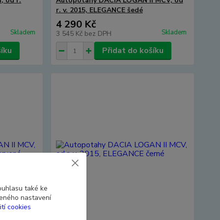
 od r.
Autopotahy DACIA LOGAN II MCV, od
r. v. 2015, ELEGANCE šedé
4 290 Kč
Skladem
Skladem
3 545 Kč
bez DPH
šíku
Přidat do košíku
ouhlasu také ke
beného nastavení
ití cookies