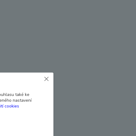
ouhlasu také ke
beného nastavení
ití cookies