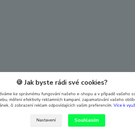
🍪 Jak byste rádi své cookies?
žíváme ke správnému fungování našeho e-shopu a v případě vašeho s
 webu, měření efektivity reklamních kampaní, zapamatování vašeho oblí
ránek, či zobrazení reklam odpovídajících vašim preferencím.
Více k využ
Souhlasím
Nastavení