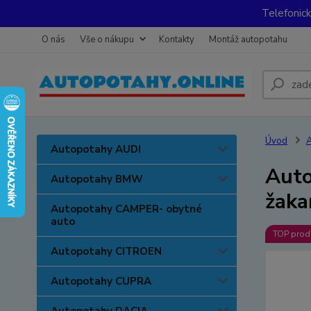
Telefonic
O nás
Vše o nákupu
Kontakty
Montáž autopotahu
Úvod
A
Autopotahy AUDI
Auto
Autopotahy BMW
žaka
Autopotahy CAMPER- obytné
auto
TOP prod
Autopotahy CITROEN
Autopotahy CUPRA