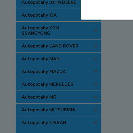
Autopotahy JOHN DEERE
Autopotahy KIA
Autopotahy KGM -
SSANGYONG
Autopotahy LAND ROVER
Autopotahy MAN
Autopotahy MAZDA
Autopotahy MERCEDES
Autopotahy MG
Autopotahy MITSUBISHI
Autopotahy NISSAN