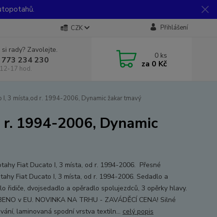
utopotahů.
Přihlášení
CZK
 si rady? Zavolejte.
0
ks
 773 234 230
za
0 Kč
12-17 hod.
 I, 3 místa,od r. 1994-2006, Dynamic žakar tmavý
d r. 1994-2006, Dynamic
tahy Fiat Ducato I, 3 místa, od r. 1994-2006. Přesné
tahy Fiat Ducato I, 3 místa, od r. 1994-2006. Sedadlo a
lo řidiče, dvojsedadlo a opěradlo spolujezdců, 3 opěrky hlavy.
ENO v EU. NOVINKA NA TRHU - ZAVÁDĚCÍ CENA! Silné
vání, laminovaná spodní vrstva textiln...
celý popis