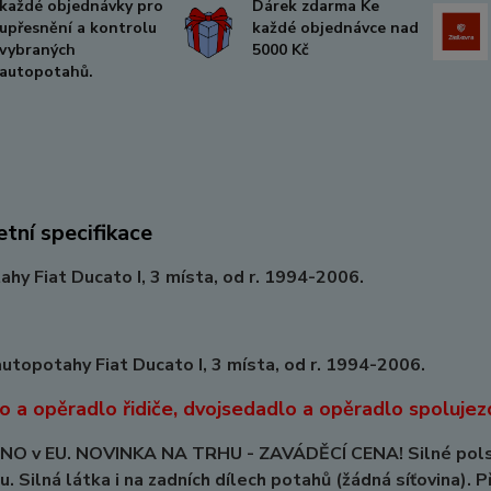
každé objednávky pro
Dárek zdarma Ke
upřesnění a kontrolu
každé objednávce nad
vybraných
5000 Kč
autopotahů.
tní specifikace
hy Fiat Ducato I, 3 místa, od r. 1994-2006.
utopotahy Fiat Ducato I, 3 místa, od r. 1994-2006.
 a opěradlo řidiče, dvojsedadlo a opěradlo spolujezd
O v EU. NOVINKA NA TRHU - ZAVÁDĚCÍ CENA! Silné polstro
u. Silná látka i na zadních dílech potahů (žádná síťovina). P