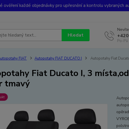
ké ověření každé objednávky pro upřesnění a kontrolu vybraných a
Nevíte
Hledat
+420
Po-Pá 
utopotahy FIAT
Autopotahy FIAT DUCATO I
Autopotahy Fiat Ducato
potahy Fiat Ducato I, 3 místa,o
r tmavý
ukt
Autopo
autopo
opěrad
VYROB
polstro