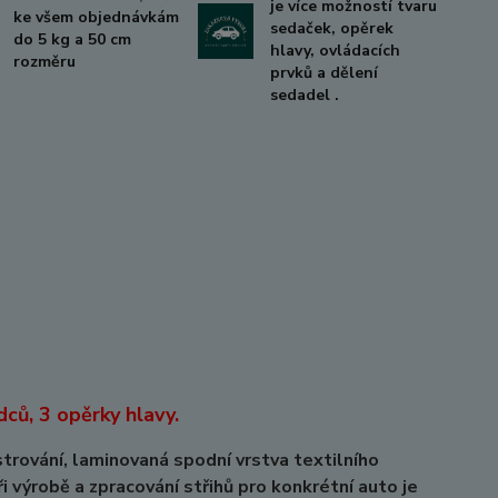
je více možností tvaru
ke všem objednávkám
sedaček, opěrek
do 5 kg a 50 cm
hlavy, ovládacích
rozměru
prvků a dělení
sedadel .
ců, 3 opěrky hlavy.
vání, laminovaná spodní vrstva textilního
ři výrobě a zpracování střihů pro konkrétní auto je