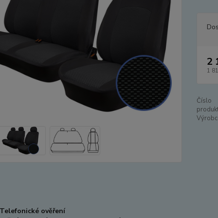
Dos
2 
1 8
Číslo
produkt
Výrobc
Telefonické ověření