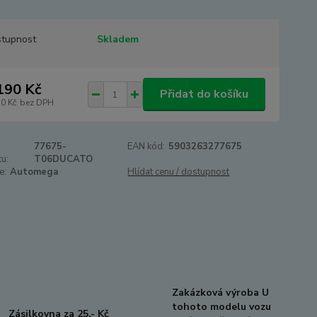
tupnost
Skladem
190 Kč
Přidat do košíku
10 Kč
bez DPH
77675-
EAN kód:
5903263277675
u:
T06DUCATO
e:
Automega
Hlídat cenu / dostupnost
Zakázková výroba U
tohoto modelu vozu
Zásilkovna za 25,- Kč