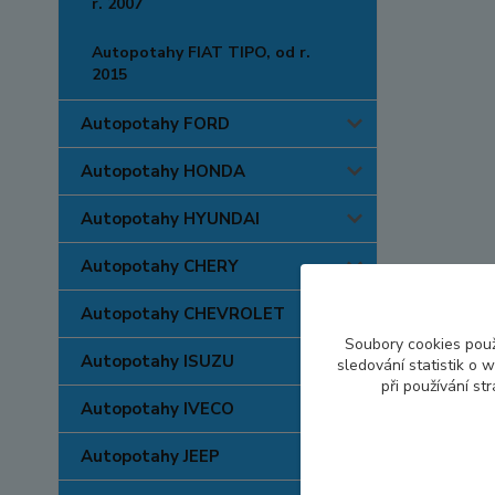
r. 2007
Autopotahy FIAT TIPO, od r.
2015
Autopotahy FORD
Autopotahy HONDA
Autopotahy HYUNDAI
Autopotahy CHERY
Autopotahy CHEVROLET
Soubory cookies pou
Autopotahy ISUZU
sledování statistik o
při používání st
Autopotahy IVECO
Autopotahy JEEP