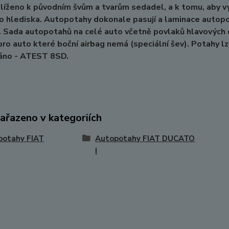
hlíženo k původním švům a tvarům sedadel, a k tomu, aby v
o hlediska. Autopotahy dokonale pasují a laminace autopo
 Sada autopotahů na celé auto včetně povlaků hlavových o
 pro auto které boční airbag nemá (speciální šev). Potahy l
áno - ATEST 8SD.
zařazeno v kategoriích
potahy FIAT
Autopotahy FIAT DUCATO
I