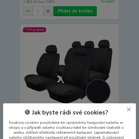
Skladem
2 802 Kč
bez DPH
Přidat do košíku
TOP produkt
🍪 Jak byste rádi své cookies?
Autopotahy FIAT PUNTO GRANDE, EVO, od r.
Soubory cookies používáme ke správnému fungování našeho e-
shopu a v případě vašeho souhlasu také ke sledování statistik o
2005-2012, Dynamic žakar tmavý
webu, měření efektivity reklamních kampaní, zapamatování
3 390 Kč
vašeho oblíbeného nastavení při používání stránek, či zobrazení