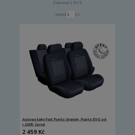
Zobrazuji 1-5 z 5
strana
z 1
Autopotahy Fiat Punto Grande, Punto EVO od
r.2005, černé
2 459 Kč