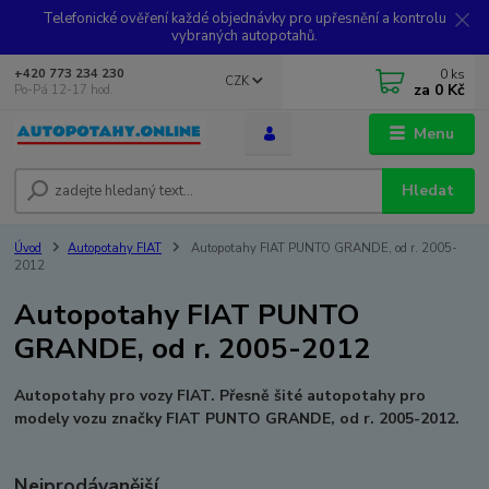
Telefonické ověření každé objednávky pro upřesnění a kontrolu
vybraných autopotahů.
0
ks
+420 773 234 230
CZK
za
0 Kč
Po-Pá 12-17 hod.
Menu
Hledat
Úvod
Autopotahy FIAT
Autopotahy FIAT PUNTO GRANDE, od r. 2005-
2012
Autopotahy FIAT PUNTO
GRANDE, od r. 2005-2012
Autopotahy pro vozy FIAT. Přesně šité autopotahy pro
modely vozu značky FIAT PUNTO GRANDE, od r. 2005-2012.
Nejprodávanější