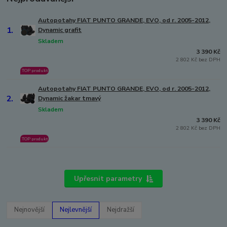
Autopotahy FIAT PUNTO GRANDE, EVO, od r. 2005-2012,
1.
Dynamic grafit
Skladem
3 390 Kč
2 802 Kč bez DPH
TOP produkt
Autopotahy FIAT PUNTO GRANDE, EVO, od r. 2005-2012,
2.
Dynamic žakar tmavý
Skladem
3 390 Kč
2 802 Kč bez DPH
TOP produkt
Upřesnit parametry
Nejnovější
Nejlevnější
Nejdražší