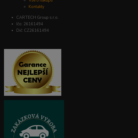
Vše o nákupu
Kontakty
CARTECH Group s.r.o.
Ičo: 26161494
Dič: CZ26161494