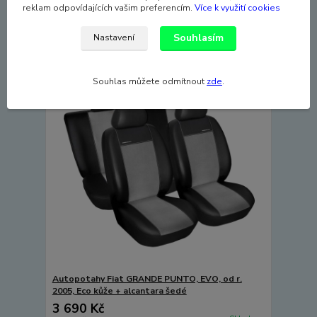
Skladem
2 802 Kč
bez DPH
reklam odpovídajících vašim preferencím.
Více k využití cookies
Přidat do košíku
Souhlasím
Nastavení
Souhlas můžete odmítnout
zde
.
Autopotahy Fiat GRANDE PUNTO, EVO, od r.
2005, Eco kůže + alcantara šedé
3 690 Kč