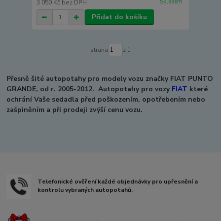
Skladem
3 050 Kč
bez DPH
Přidat do košíku
strana
z 1
Přesně šité autopotahy pro modely vozu značky FIAT PUNTO
GRANDE, od r. 2005-2012.
Autopotahy pro vozy
FIAT
které
ochrání Vaše sedadla před poškozením, opotřebením nebo
zašpiněním a při prodeji zvýší cenu vozu.
Telefonické ověření každé objednávky pro upřesnění a
kontrolu vybraných autopotahů.