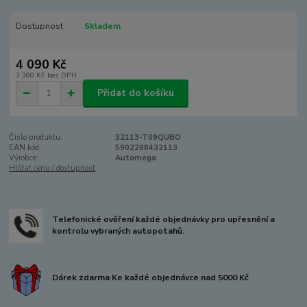
Dostupnost
Skladem
4 090 Kč
3 380 Kč
bez DPH
Přidat do košíku
Číslo produktu:
32113-T09QUBO
EAN kód:
5902288432113
Výrobce:
Automega
Hlídat cenu / dostupnost
Telefonické ověření každé objednávky pro upřesnění a
kontrolu vybraných autopotahů.
Dárek zdarma Ke každé objednávce nad 5000 Kč