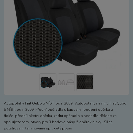
Autopotahy Fiat Qubo 5 MÍST, od r. 2009. Autopotahy na míru Fiat Qubo
5 MÍST, od r. 2009. Přední opěradla s kapsami, bederní opěrka u
řidiče, přední loketní opěrka, zadní opěradlo a sedadlo dělene za
spolujezdcem, otvory pro 3 bodové pásy, 5 opěrek hlavy . Silné
polstrování, laminovaná sp...
celý popis