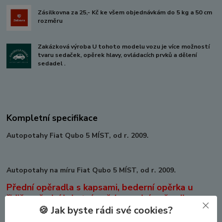
Zásilkovna za 25,- Kč ke všem objednávkám do 5 kg a 50 cm
rozměru
Zakázková výroba U tohoto modelu vozu je více možností
tvaru sedaček, opěrek hlavy, ovládacích prvků a dělení
sedadel .
Kompletní specifikace
Autopotahy Fiat Qubo 5 MÍST, od r. 2009.
Autopotahy na míru Fiat Qubo 5 MÍST, od r. 2009.
Přední opěradla s kapsami, bederní opěrka u
řidiče, přední loketní opěrka, zadní opěradlo a
sedadlo dělene za spolujezdcem, otvory pro 3
🍪 Jak byste rádi své cookies?
bodové pásy, 5 opěrek hlavy .