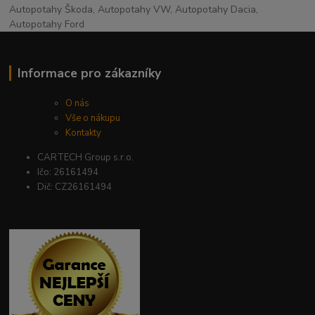
Autopotahy Škoda, Autopotahy VW, Autopotahy Dacia,
Autopotahy Ford
Informace pro zákazníky
O nás
Vše o nákupu
Kontakty
CARTECH Group s.r.o.
Ičo: 26161494
Dič: CZ26161494