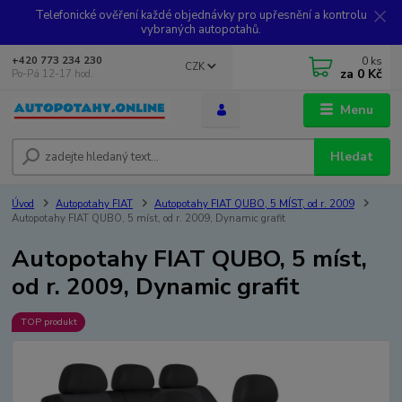
Telefonické ověření každé objednávky pro upřesnění a kontrolu
vybraných autopotahů.
0
ks
+420 773 234 230
CZK
za
0 Kč
Po-Pá 12-17 hod.
Menu
Hledat
Úvod
Autopotahy FIAT
Autopotahy FIAT QUBO, 5 MÍST, od r. 2009
Autopotahy FIAT QUBO, 5 míst, od r. 2009, Dynamic grafit
Autopotahy FIAT QUBO, 5 míst,
od r. 2009, Dynamic grafit
TOP produkt