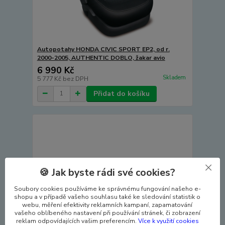
Autopotahy HONDA CIVIC SPORT EP2, od r.
2000-2005, AUTHENTIC DOBLO, žakar avio
6 990 Kč
Skladem
5 777 Kč
bez DPH
Přidat do košíku
🍪 Jak byste rádi své cookies?
Soubory cookies používáme ke správnému fungování našeho e-
shopu a v případě vašeho souhlasu také ke sledování statistik o
webu, měření efektivity reklamních kampaní, zapamatování
vašeho oblíbeného nastavení při používání stránek, či zobrazení
reklam odpovídajících vašim preferencím.
Více k využití cookies