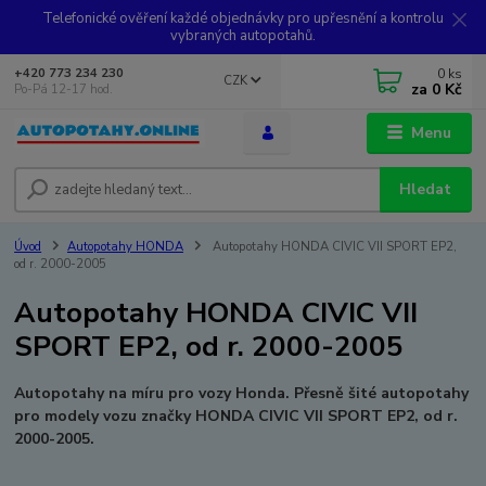
Telefonické ověření každé objednávky pro upřesnění a kontrolu
vybraných autopotahů.
0
ks
+420 773 234 230
CZK
za
0 Kč
Po-Pá 12-17 hod.
Menu
Hledat
Úvod
Autopotahy HONDA
Autopotahy HONDA CIVIC VII SPORT EP2,
od r. 2000-2005
Autopotahy HONDA CIVIC VII
SPORT EP2, od r. 2000-2005
Autopotahy na míru pro vozy Honda. Přesně šité autopotahy
pro modely vozu značky HONDA CIVIC VII SPORT EP2, od r.
2000-2005.