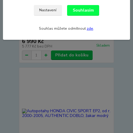
Souhlasím
Nastavení
Souhlas můžete odmítnout
zde
.
Autopotahy HONDA CIVIC SPORT EP2, od r.
2000-2005, AUTHENTIC DOBLO, žakar červený
6 990 Kč
Skladem
5 777 Kč
bez DPH
Přidat do košíku