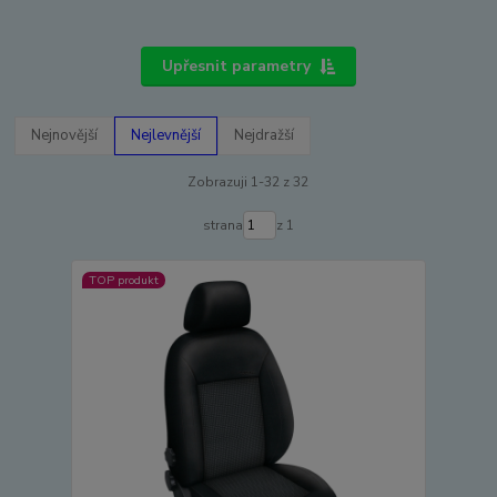
Upřesnit parametry
Nejnovější
Nejlevnější
Nejdražší
Zobrazuji 1-32 z 32
strana
z 1
TOP produkt