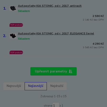
Autopotahy KIA STONIC, od r. 2017, antracit
1.
Skladem
2 590 Kč
2 140 Kč bez DPH
TOP produkt
Autopotahy KIA STONIC, od r. 2017, ELEGANCE černé
2.
Skladem
4 290 Kč
3 545 Kč bez DPH
TOP produkt
Upřesnit parametry
Nejnovější
Nejlevnější
Nejdražší
Zobrazuji 1-15 z 15
strana
z 1