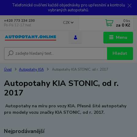
Telefonické ověření každé objednávky pro upřesnění a kontrolu
vybraných autopotahů.
0
ks
+420 773 234 230
CZK
za
0 Kč
Po-Pá 12-17 hod.
Menu
Hledat
Úvod
Autopotahy KIA
Autopotahy KIA STONIC, od r. 2017
Autopotahy KIA STONIC, od r.
2017
Autopotahy na míru pro vozy KIA. Přesně šité autopotahy
pro modely vozu značky KIA STONIC, od r. 2017.
Nejprodávanější