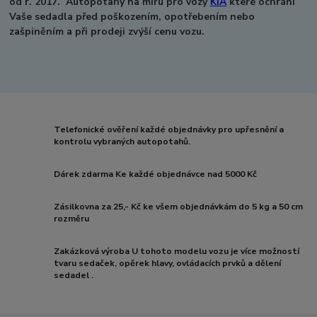
od r. 2017.
Autopotahy na míru pro vozy
KIA
které ochrání
Vaše sedadla před poškozením, opotřebením nebo
zašpiněním a při prodeji zvýší cenu vozu.
Telefonické ověření každé objednávky pro upřesnění a
kontrolu vybraných autopotahů.
Dárek zdarma Ke každé objednávce nad 5000 Kč
Zásilkovna za 25,- Kč ke všem objednávkám do 5 kg a 50 cm
rozměru
Zakázková výroba U tohoto modelu vozu je více možností
tvaru sedaček, opěrek hlavy, ovládacích prvků a dělení
sedadel .