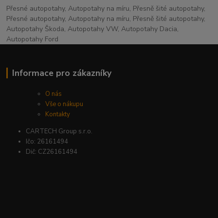
Přesné autopotahy, Autopotahy na míru, Přesně šité autopotahy,
Přesné autopotahy, Autopotahy na míru, Přesně šité autopotahy,
Autopotahy Škoda, Autopotahy VW, Autopotahy Dacia,
Autopotahy Ford
Informace pro zákazníky
O nás
Vše o nákupu
Kontakty
CARTECH Group s.r.o.
Ičo: 26161494
Dič: CZ26161494