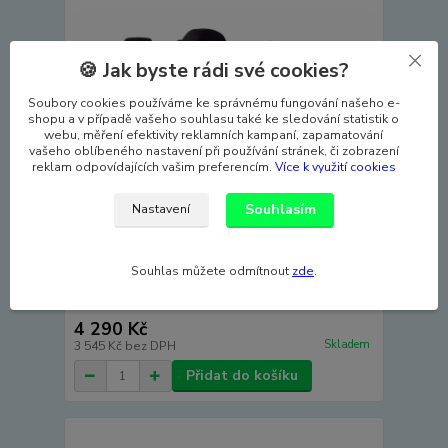
🍪 Jak byste rádi své cookies?
Soubory cookies používáme ke správnému fungování našeho e-
shopu a v případě vašeho souhlasu také ke sledování statistik o
webu, měření efektivity reklamních kampaní, zapamatování
vašeho oblíbeného nastavení při používání stránek, či zobrazení
reklam odpovídajících vašim preferencím.
Více k využití cookies
Souhlasím
Nastavení
Souhlas můžete odmítnout
zde
.
Autopotahy KIA STONIC, od r. 2017, ELEGANCE
černé
4 290 Kč
Skladem
3 545 Kč
bez DPH
Přidat do košíku