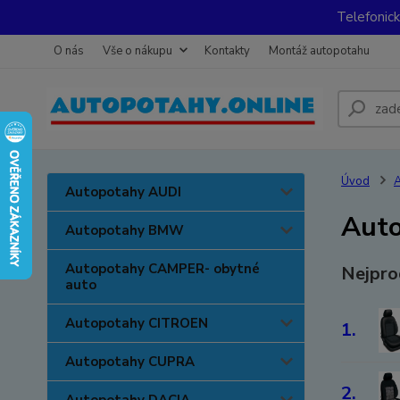
Telefonic
O nás
Vše o nákupu
Kontakty
Montáž autopotahu
Úvod
A
Autopotahy AUDI
Auto
Autopotahy BMW
Autopotahy CAMPER- obytné
Nejpro
auto
Autopotahy CITROEN
1.
Autopotahy CUPRA
2.