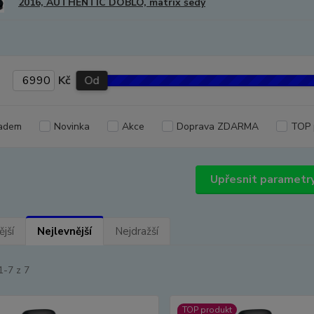
2016, AUTHENTIC DOBLO, matrix šedý
Kč
Od
adem
Novinka
Akce
Doprava ZDARMA
TOP 
Upřesnit parametr
jší
Nejlevnější
Nejdražší
1-7 z 7
TOP produkt