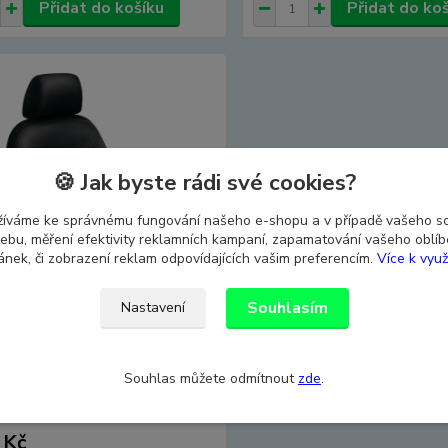
Přidat do košíku
Přidat do ko
🍪 Jak byste rádi své cookies?
žíváme ke správnému fungování našeho e-shopu a v případě vašeho s
 webu, měření efektivity reklamních kampaní, zapamatování vašeho oblí
ránek, či zobrazení reklam odpovídajících vašim preferencím.
Více k využ
Souhlasím
Nastavení
tahy MITSUBISHI OUTLANDER
Souhlas můžete odmítnout
zde
.
íst, od r. 2016, AUTHENTIC
matrix černý
 Kč