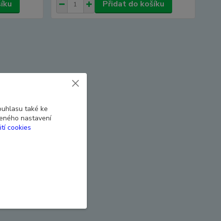
šíku
Přidat do košíku
ouhlasu také ke
beného nastavení
ití cookies