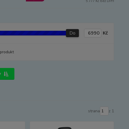
5 777 Kč bez DPH
Do
Kč
produkt
y
strana
z 1