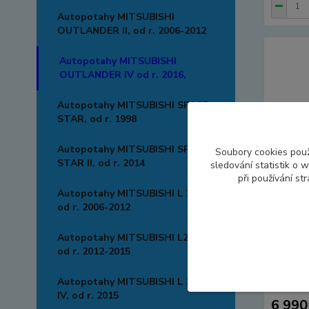
Autopotahy MITSUBISHI
OUTLANDER II, od r. 2006-2012
Autopotahy MITSUBISHI
OUTLANDER IV od r. 2016,
Autopotahy MITSUBISHI SPACE
STAR, od r. 1998
Autopotahy MITSUBISHI SPACE
Soubory cookies pou
STAR II, od r. 2014
sledování statistik o
při používání st
Autopotahy MITSUBISHI L 200,
od r. 2006-2012
Autopotahy MITSUBISHI L200,
od r. 2012-2015
Autopo
IV, 5 m
Autopotahy MITSUBISHI L 200
DOBLO, 
IV, od r. 2015
6 990