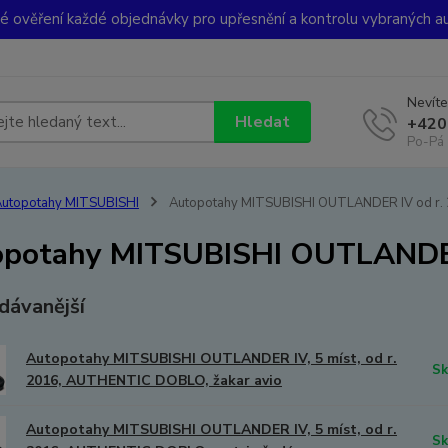
ké ověření každé objednávky pro upřesnění a kontrolu vybraných a
Nevíte
Hledat
+420
Po-Pá 
utopotahy MITSUBISHI
Autopotahy MITSUBISHI OUTLANDER IV od r. 
potahy MITSUBISHI OUTLANDER 
dávanější
Autopotahy MITSUBISHI OUTLANDER IV, 5 míst, od r.
Sk
2016, AUTHENTIC DOBLO, žakar avio
Autopotahy MITSUBISHI OUTLANDER IV, 5 míst, od r.
Sk