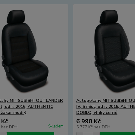
tahy MITSUBISHI OUTLANDER
Autopotahy MITSUBISHI 
íst, od r. 2016, AUTHENTIC
IV, 5 míst, od r. 2016, AUT
 žakar modrý
DOBLO, vlnky černé
 Kč
6 990 Kč
Skladem
č
bez DPH
5 777 Kč
bez DPH