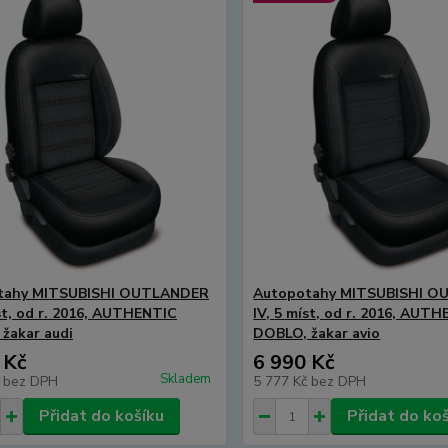
tahy MITSUBISHI OUTLANDER
Autopotahy MITSUBISHI 
íst, od r. 2016, AUTHENTIC
IV, 5 míst, od r. 2016, AUT
žakar audi
DOBLO, žakar avio
 Kč
6 990 Kč
Skladem
č
bez DPH
5 777 Kč
bez DPH
Přidat do košíku
Přidat do ko