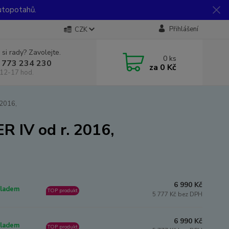
utopotahů.
Přihlášení
CZK
 si rady? Zavolejte.
0
ks
 773 234 230
za
0 Kč
12-17 hod.
2016,
IV od r. 2016,
6 990 Kč
ladem
TOP produkt
5 777 Kč bez DPH
6 990 Kč
ladem
TOP produkt