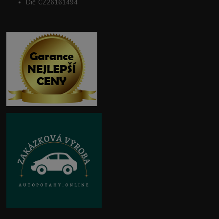
Dič: CZ26161494