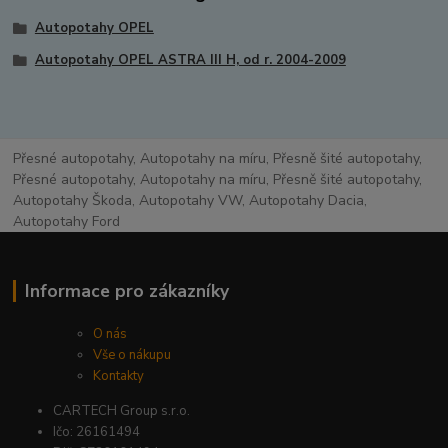
Autopotahy OPEL
Autopotahy OPEL ASTRA III H, od r. 2004-2009
Přesné autopotahy, Autopotahy na míru, Přesně šité autopotahy,
Přesné autopotahy, Autopotahy na míru, Přesně šité autopotahy,
Autopotahy Škoda, Autopotahy VW, Autopotahy Dacia,
Autopotahy Ford
Informace pro zákazníky
O nás
Vše o nákupu
Kontakty
CARTECH Group s.r.o.
Ičo: 26161494