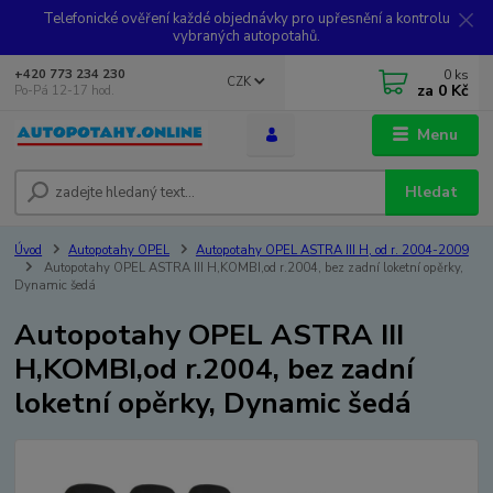
Telefonické ověření každé objednávky pro upřesnění a kontrolu
vybraných autopotahů.
0
ks
+420 773 234 230
CZK
za
0 Kč
Po-Pá 12-17 hod.
Menu
Hledat
Úvod
Autopotahy OPEL
Autopotahy OPEL ASTRA III H, od r. 2004-2009
Autopotahy OPEL ASTRA III H,KOMBI,od r.2004, bez zadní loketní opěrky,
Dynamic šedá
Autopotahy OPEL ASTRA III
H,KOMBI,od r.2004, bez zadní
loketní opěrky, Dynamic šedá