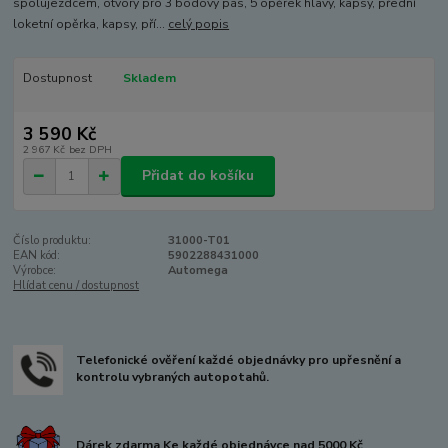
spolujezdcem, otvory pro 3 bodový pás, 5 opěrek hlavy, kapsy, přední
loketní opěrka, kapsy, pří...
celý popis
Dostupnost
Skladem
3 590 Kč
2 967 Kč
bez DPH
Přidat do košíku
Číslo produktu:
31000-T01
EAN kód:
5902288431000
Výrobce:
Automega
Hlídat cenu / dostupnost
Telefonické ověření každé objednávky pro upřesnění a
kontrolu vybraných autopotahů.
Dárek zdarma Ke každé objednávce nad 5000 Kč