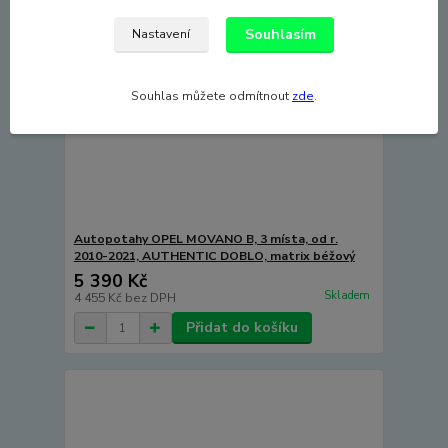
Souhlasím
Nastavení
Souhlas můžete odmítnout
zde
.
Autopotahy OPEL MOVANO B, 3 místa, od r.
2010-2021, AUTHENTIC DOBLO, matrix béžový
5 390 Kč
Skladem
4 455 Kč
bez DPH
Přidat do košíku