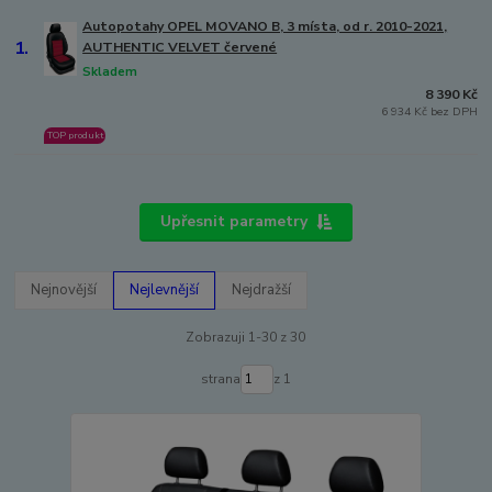
Autopotahy OPEL MOVANO B, 3 místa, od r. 2010-2021,
1.
AUTHENTIC VELVET červené
Skladem
8 390 Kč
6 934 Kč bez DPH
TOP produkt
Upřesnit parametry
Nejnovější
Nejlevnější
Nejdražší
Zobrazuji 1-30 z 30
strana
z 1