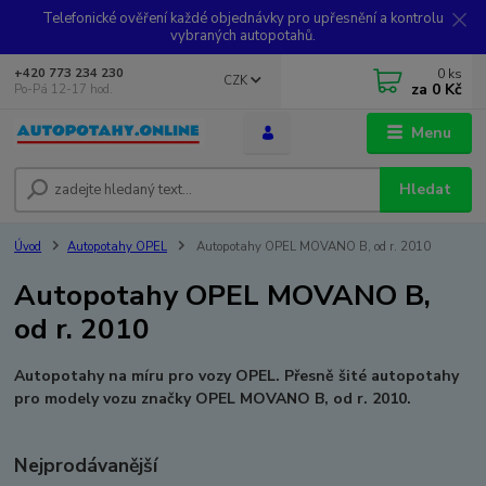
Telefonické ověření každé objednávky pro upřesnění a kontrolu
vybraných autopotahů.
0
ks
+420 773 234 230
CZK
za
0 Kč
Po-Pá 12-17 hod.
Menu
Hledat
Úvod
Autopotahy OPEL
Autopotahy OPEL MOVANO B, od r. 2010
Autopotahy OPEL MOVANO B,
od r. 2010
Autopotahy na míru pro vozy OPEL. Přesně šité autopotahy
pro modely vozu značky OPEL MOVANO B, od r. 2010.
Nejprodávanější