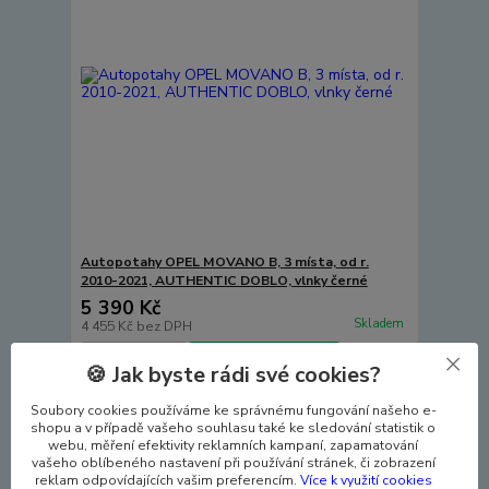
Autopotahy OPEL MOVANO B, 3 místa, od r.
2010-2021, AUTHENTIC DOBLO, vlnky černé
5 390 Kč
Skladem
4 455 Kč
bez DPH
Přidat do košíku
🍪 Jak byste rádi své cookies?
Soubory cookies používáme ke správnému fungování našeho e-
shopu a v případě vašeho souhlasu také ke sledování statistik o
webu, měření efektivity reklamních kampaní, zapamatování
vašeho oblíbeného nastavení při používání stránek, či zobrazení
reklam odpovídajících vašim preferencím.
Více k využití cookies