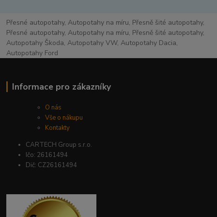
Přesné autopotahy, Autopotahy na míru, Přesně šité autopotahy,
Přesné autopotahy, Autopotahy na míru, Přesně šité autopotahy,
Autopotahy Škoda, Autopotahy VW, Autopotahy Dacia,
Autopotahy Ford
Informace pro zákazníky
O nás
Vše o nákupu
Kontakty
CARTECH Group s.r.o.
Ičo: 26161494
Dič: CZ26161494