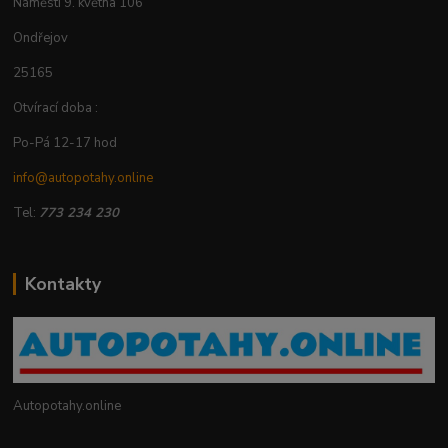
Náměstí 9. května 106
Ondřejov
25165
Otvírací doba :
Po-Pá 12-17 hod
info@autopotahy.online
Tel:
773 234 230
Kontakty
Autopotahy.online