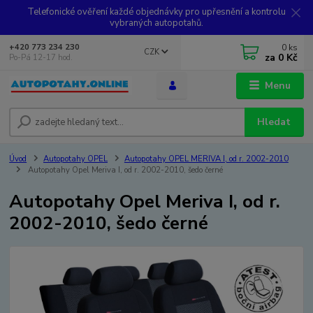
Telefonické ověření každé objednávky pro upřesnění a kontrolu
vybraných autopotahů.
0
ks
+420 773 234 230
CZK
za
0 Kč
Po-Pá 12-17 hod.
Menu
Hledat
Úvod
Autopotahy OPEL
Autopotahy OPEL MERIVA I, od r. 2002-2010
Autopotahy Opel Meriva I, od r. 2002-2010, šedo černé
Autopotahy Opel Meriva I, od r.
2002-2010, šedo černé