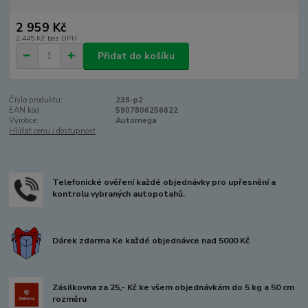
2 959 Kč
2 445 Kč
bez DPH
Přidat do košíku
Číslo produktu:
238-p2
EAN kód:
5907806256622
Výrobce:
Automega
Hlídat cenu / dostupnost
Telefonické ověření každé objednávky pro upřesnění a
kontrolu vybraných autopotahů.
Dárek zdarma Ke každé objednávce nad 5000 Kč
Zásilkovna za 25,- Kč ke všem objednávkám do 5 kg a 50 cm
rozměru