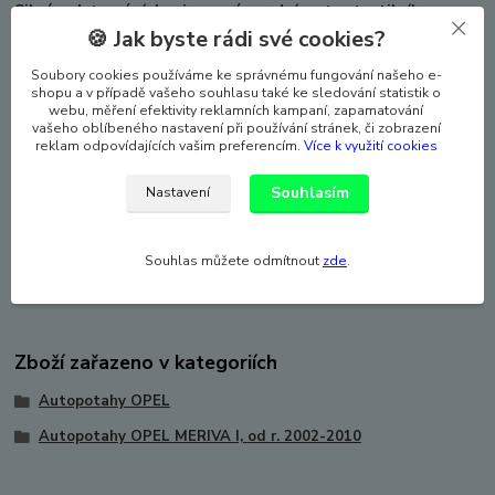
Silné polstrování, laminovaná spodní vrstva textilního
materiálu.
🍪 Jak byste rádi své cookies?
Potahy lze prát na 30°, velmi snadná montáž.
Soubory cookies používáme ke správnému fungování našeho e-
shopu a v případě vašeho souhlasu také ke sledování statistik o
Autopotahy dokonale pasují i na anatomicky tvarovaných
webu, měření efektivity reklamních kampaní, zapamatování
vašeho oblíbeného nastavení při používání stránek, či zobrazení
sedadlech, a laminace autopotahy zpevňuje a zabraňuje
reklam odpovídajících vašim preferencím.
Více k využití cookies
sklouzávání potahů ze sedadel. Sada autopotahů na celé
auto včetně povlaků hlavových opěrek.
Souhlasím
Nastavení
Vhodné pro auta s bočními airbagy, ale lze použít i pro auto,
které boční airbag nemá (speciální šev).
Souhlas můžete odmítnout
zde
.
Zboží je atestováno - ATEST 8SD.
Zboží zařazeno v kategoriích
Autopotahy OPEL
Autopotahy OPEL MERIVA I, od r. 2002-2010