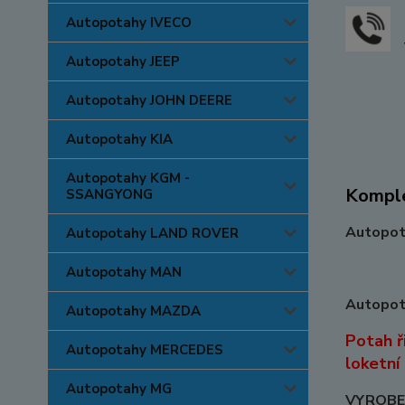
Autopotahy IVECO
Autopotahy JEEP
Autopotahy JOHN DEERE
Autopotahy KIA
Autopotahy KGM -
Komple
SSANGYONG
Autopota
Autopotahy LAND ROVER
Autopotahy MAN
Autopota
Autopotahy MAZDA
Potah ř
Autopotahy MERCEDES
loketní
Autopotahy MG
VYROBEN