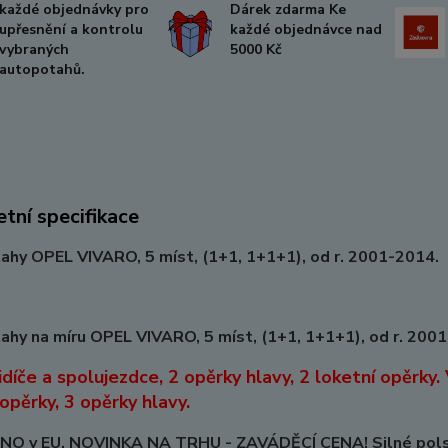
každé objednávky pro
Dárek zdarma Ke
upřesnění a kontrolu
každé objednávce nad
vybraných
5000 Kč
autopotahů.
tní specifikace
hy OPEL VIVARO, 5 míst, (1+1, 1+1+1), od r. 2001-2014.
hy na míru OPEL VIVARO, 5 míst, (1+1, 1+1+1), od r. 200
idíče a spolujezdce, 2 opěrky hlavy, 2 loketní opěrky
 opěrky, 3 opěrky hlavy.
O v EU. NOVINKA NA TRHU - ZAVÁDĚCÍ CENA! Silné polstro