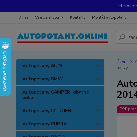
Telefonic
O nás
Vše o nákupu
Kontakty
Montáž autopotahu
Úvod
A
Autopotahy AUDI
tmavý
Autopotahy BMW
Auto
2014
Autopotahy CAMPER- obytné
auto
TOP prod
Autopotahy CITROEN
Autopotahy CUPRA