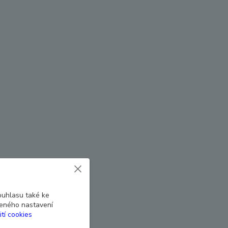
ouhlasu také ke
beného nastavení
ití cookies