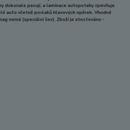
hy dokonale pasují, a laminace autopotahy zpevňuje
elé auto včetně povlaků hlavových opěrek. Vhodné
irbag nemá (speciální šev). Zboží je atestováno -