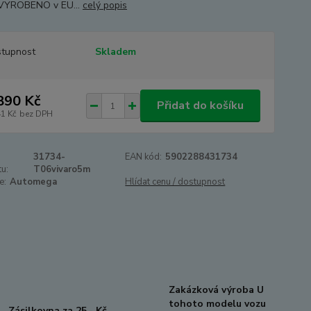
 VYROBENO v EU...
celý popis
tupnost
Skladem
890 Kč
Přidat do košíku
41 Kč
bez DPH
31734-
EAN kód:
5902288431734
u:
T06vivaro5m
e:
Automega
Hlídat cenu / dostupnost
Zakázková výroba U
tohoto modelu vozu
Zásilkovna za 25,- Kč