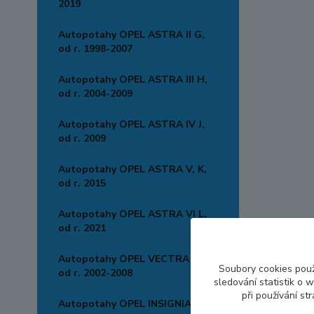
2019
Autopotahy OPEL ASTRA II G,
od r. 1998-2007
Autopotahy OPEL ASTRA III H,
od r. 2004-2009
Autopotahy OPEL ASTRA IV J,
od r. 2009
Autopotahy OPEL ASTRA V, K,
od r. 2015
Autopotahy OPEL ASTRA VI L,
od r. 2021
Autopotahy OPEL VECTRA C,
Soubory cookies pou
od r. 2002-2008
sledování statistik o
při používání st
Autopotahy OPEL INSIGNIA, od