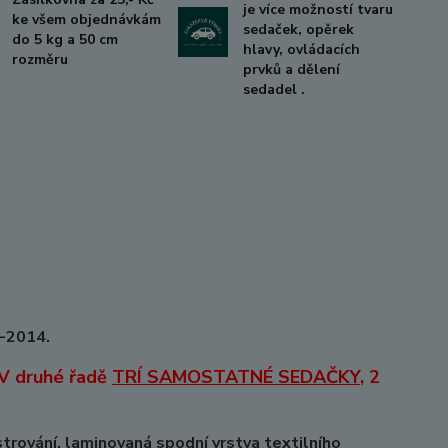
je více možností tvaru
ke všem objednávkám
sedaček, opěrek
do 5 kg a 50 cm
hlavy, ovládacích
rozměru
prvků a dělení
sedadel .
1-2014.
. V druhé řadě
TRÍ SAMOSTATNÉ SEDAČKY
, 2
vání, laminovaná spodní vrstva textilního