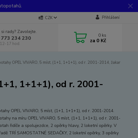
utopotahů.
Přihlášení
CZK
 si rady? Zavolejte.
0
ks
 773 234 230
za
0 Kč
12-17 hod.
otahy OPEL VIVARO, 5 míst, (1+1, 1+1+1), od r. 2001-2014, žakar
+1, 1+1+1), od r. 2001-
tahy OPEL VIVARO, 5 míst, (1+1, 1+1+1), od r. 2001-2014.
tahy na míru OPEL VIVARO, 5 míst, (1+1, 1+1+1), od r. 2001-
tah řidíče a spolujezdce, 2 opěrky hlavy, 2 loketní opěrky. V
řadě TRÍ SAMOSTATNÉ SEDAČKY, 2 loketní opěrky, 3 opěrky