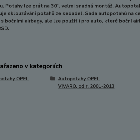
u. Potahy lze prát na 30°, velmi snadná montáž. Autopota
uje sklouzávání potahů ze sedadel. Sada autopotahů na c
 s bočními airbagy, ale lze použít i pro auto, které boční a
8SD.
zařazeno v kategoriích
potahy OPEL
Autopotahy OPEL
VIVARO, od r. 2001-2013