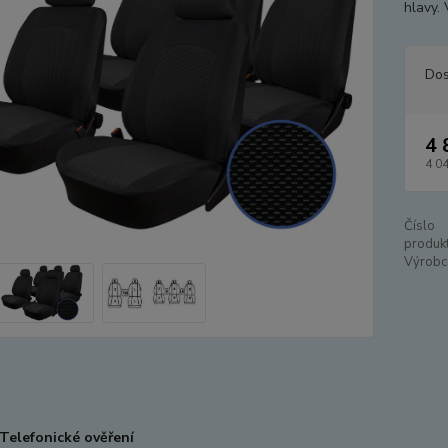
hlavy.
Dos
4 
4 0
Číslo
produkt
Výrobc
Telefonické ověření