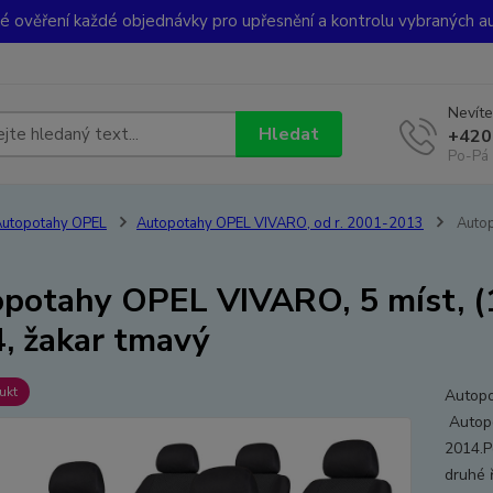
ké ověření každé objednávky pro upřesnění a kontrolu vybraných a
Nevíte
Hledat
+420
Po-Pá 
utopotahy OPEL
Autopotahy OPEL VIVARO, od r. 2001-2013
Autop
potahy OPEL VIVARO, 5 míst, (1
, žakar tmavý
ukt
Autopo
Autopo
2014.Po
druhé 