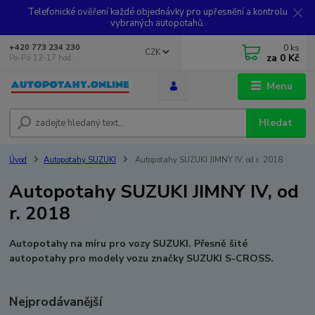
Telefonické ověření každé objednávky pro upřesnění a kontrolu
vybraných autopotahů.
0
ks
+420 773 234 230
CZK
za
0 Kč
Po-Pá 12-17 hod.
Menu
Hledat
Úvod
Autopotahy SUZUKI
Autopotahy SUZUKI JIMNY IV, od r. 2018
Autopotahy SUZUKI JIMNY IV, od
r. 2018
Autopotahy na míru pro vozy SUZUKI. Přesně šité
autopotahy pro modely vozu značky SUZUKI S-CROSS.
Nejprodávanější