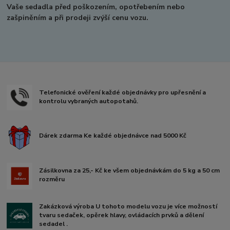
Vaše sedadla před poškozením, opotřebením nebo
zašpiněním a při prodeji zvýší cenu vozu.
Telefonické ověření každé objednávky pro upřesnění a
kontrolu vybraných autopotahů.
Dárek zdarma Ke každé objednávce nad 5000 Kč
Zásilkovna za 25,- Kč ke všem objednávkám do 5 kg a 50 cm
rozměru
Zakázková výroba U tohoto modelu vozu je více možností
tvaru sedaček, opěrek hlavy, ovládacích prvků a dělení
sedadel .