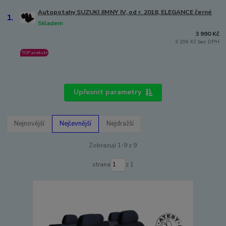
Autopotahy SUZUKI JIMNY IV, od r. 2018, ELEGANCE černé
1.
Skladem
3 990 Kč
3 298 Kč bez DPH
TOP produkt
Upřesnit parametry
Nejnovější
Nejlevnější
Nejdražší
Zobrazuji 1-9 z 9
strana
z 1