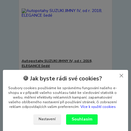
Autopotahy SUZUKI JIMNY IV, od r. 2018,
ELEGANCE šedé
3 990 Kč
🍪 Jak byste rádi své cookies?
Skladem
3 298 Kč
bez DPH
Přidat do košíku
Soubory cookies používáme ke správnému fungování našeho e-
shopu a v případě vašeho souhlasu také ke sledování statistik o
webu, měření efektivity reklamních kampaní, zapamatování
vašeho oblíbeného nastavení při používání stránek, či zobrazení
TOP produkt
reklam odpovídajících vašim preferencím.
Více k využití cookies
Souhlasím
Nastavení