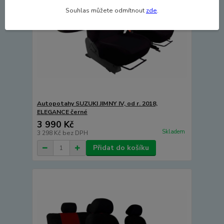
Souhlas můžete odmítnout
zde
.
Autopotahy SUZUKI JIMNY IV, od r. 2018,
ELEGANCE černé
3 990 Kč
Skladem
3 298 Kč
bez DPH
Přidat do košíku