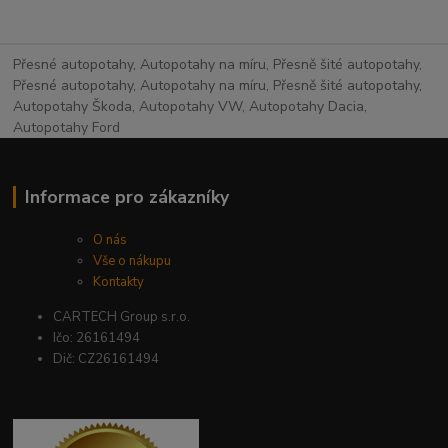
Přesné autopotahy, Autopotahy na míru, Přesně šité autopotahy,
Přesné autopotahy, Autopotahy na míru, Přesně šité autopotahy,
Autopotahy Škoda, Autopotahy VW, Autopotahy Dacia,
Autopotahy Ford
Informace pro zákazníky
O nás
Vše o nákupu
Kontakty
CARTECH Group s.r.o.
Ičo: 26161494
Dič: CZ26161494