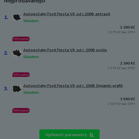
Nejprodávanější
Autopotahy Ford Fiesta VII, od r.2008, antracit
1.
Skladem
2 390 Kč
1 975 Kč bez DPH
TOP produkt
Autopotahy Ford Fiesta VII, od r. 2008, prolis
2.
Skladem
2 390 Kč
1 975 Kč bez DPH
TOP produkt
Autopotahy Ford Fiesta VII, od r. 2008, Dynamic grafit
3.
Skladem
3 590 Kč
2 967 Kč bez DPH
TOP produkt
Upřesnit parametry