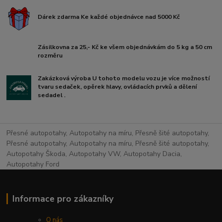
Dárek zdarma Ke každé objednávce nad 5000 Kč
Zásilkovna za 25,- Kč ke všem objednávkám do 5 kg a 50 cm
rozměru
Zakázková výroba U tohoto modelu vozu je více možností
tvaru sedaček, opěrek hlavy, ovládacích prvků a dělení
sedadel .
Přesné autopotahy, Autopotahy na míru, Přesně šité autopotahy,
Přesné autopotahy, Autopotahy na míru, Přesně šité autopotahy,
Autopotahy Škoda, Autopotahy VW, Autopotahy Dacia,
Autopotahy Ford
Informace pro zákazníky
O nás