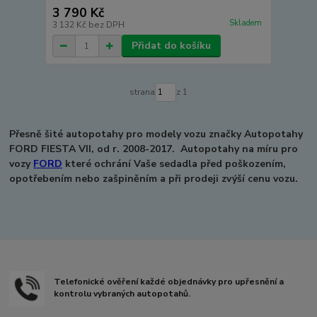
3 790 Kč
Skladem
3 132 Kč
bez DPH
Přidat do košíku
strana
z 1
Přesně šité autopotahy pro modely vozu značky Autopotahy
FORD FIESTA VII, od r. 2008-2017.
Autopotahy na míru pro
vozy
FORD
které ochrání Vaše sedadla před poškozením,
opotřebením nebo zašpiněním a při prodeji zvýší cenu vozu.
Telefonické ověření každé objednávky pro upřesnění a
kontrolu vybraných autopotahů.