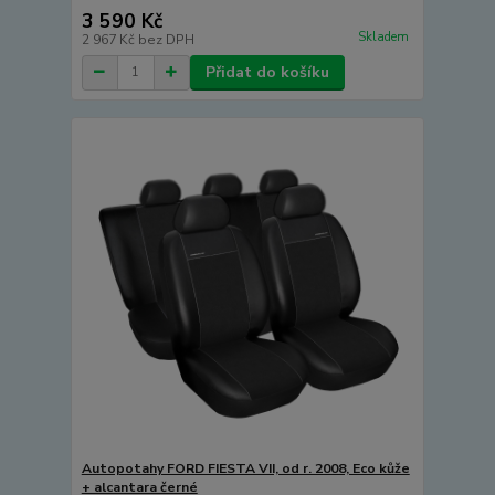
3 590 Kč
Skladem
2 967 Kč
bez DPH
Přidat do košíku
Autopotahy FORD FIESTA VII, od r. 2008, Eco kůže
+ alcantara černé