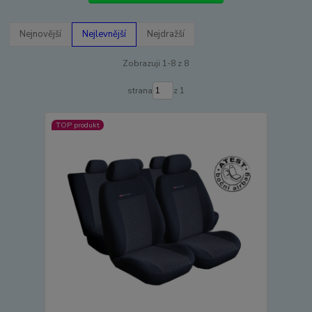
Nejnovější
Nejlevnější
Nejdražší
Zobrazuji 1-8 z 8
strana
z 1
TOP produkt