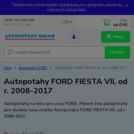
Telefonické ověření každé objednávky pro upřesnění a kontrolu
vybraných autopotahů.
0
ks
+420 773 234 230
CZK
za
0 Kč
Po-Pá 12-17 hod.
Menu
Hledat
Úvod
Autopotahy FORD
Autopotahy FORD FIESTA VII, od r. 2008-2017
Autopotahy FORD FIESTA VII, od
r. 2008-2017
Autopotahy na míru pro vozy FORD. Přesně šité autopotahy
pro modely vozu značky Autopotahy FORD FIESTA VII, od r.
2008-2017.