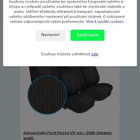
Soubory cookies používáme ke správnému fungování našeho e-
3 590 Kč
shopu a v případě vašeho souhlasu také ke sledování statistik o
Skladem
2 967 Kč
bez DPH
webu, měření efektivity reklamních kampaní, zapamatování
vašeho oblíbeného nastavení při používání stránek, či zobrazení
Přidat do košíku
reklam odpovídajících vašim preferencím.
Více k využití cookies
Souhlasím
Nastavení
TOP produkt
Souhlas můžete odmítnout
zde
.
Autopotahy Ford Fiesta VII, od r. 2008, Dynamic
grafit