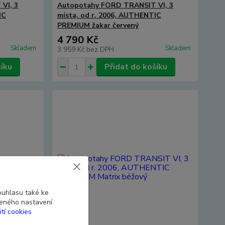
VI, 3
Autopotahy FORD TRANSIT VI, 3
IC
místa, od r. 2006, AUTHENTIC
PREMIUM žakar červený
4 790 Kč
Skladem
Skladem
3 959 Kč
bez DPH
šíku
Přidat do košíku
ouhlasu také ke
beného nastavení
ití cookies