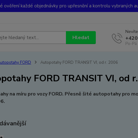
ké ověření každé objednávky pro upřesnění a kontrolu vybraných a
Nevíte
Hledat
+420
Po-Pá 
Autopotahy FORD
Autopotahy FORD TRANSIT VI, od r. 2006
potahy FORD TRANSIT VI, od r
ahy na míru pro vozy FORD. Přesně šité autopotahy pro 
06.
dávanější