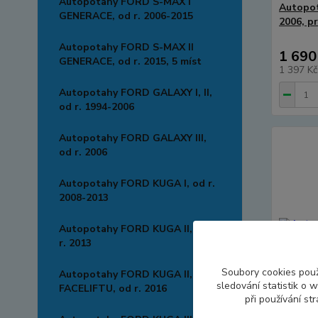
Autopotahy FORD S-MAX I
Autopot
GENERACE, od r. 2006-2015
2006, pr
Autopotahy FORD S-MAX II
1 690
GENERACE, od r. 2015, 5 míst
1 397 K
Autopotahy FORD GALAXY I, II,
od r. 1994-2006
Autopotahy FORD GALAXY III,
od r. 2006
Autopotahy FORD KUGA I, od r.
2008-2013
Autopotahy FORD KUGA II, od
r. 2013
Soubory cookies pou
Autopotahy FORD KUGA II, PO
sledování statistik o
FACELIFTU, od r. 2016
při používání st