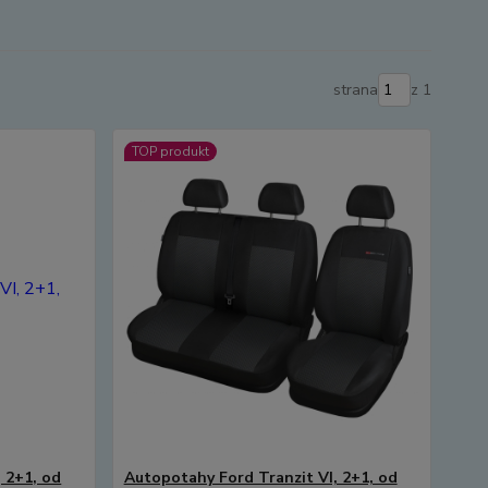
strana
z 1
TOP produkt
 2+1, od
Autopotahy Ford Tranzit VI, 2+1, od