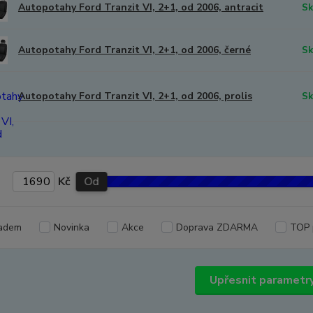
Autopotahy Ford Tranzit VI, 2+1, od 2006, antracit
Sk
Autopotahy Ford Tranzit VI, 2+1, od 2006, černé
Sk
Autopotahy Ford Tranzit VI, 2+1, od 2006, prolis
Sk
Kč
Od
adem
Novinka
Akce
Doprava ZDARMA
TOP 
Upřesnit parametr