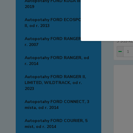
Autopotahy FORD KUGA III od r
2019
Autopo
Autopotahy FORD ECOSPORT
místa, 
II, od r. 2013
PREMIU
4 790
Autopotahy FORD RANGER, od
3 959 K
r. 2007
Autopotahy FORD RANGER, od
r. 2014
Autopotahy FORD RANGER II,
LIMITED, WILDTRACK, od r.
2023
Autopotahy FORD CONNECT, 3
místa, od r. 2014
Autopotahy FORD COURIER, 5
míst, od r. 2014