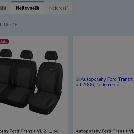
jší
Nejlevnější
Nejdražší
1-16 z 16
dukt
ahy Ford Tranzit VI, 2+1, od
Autopotahy Ford Tranzit VI,