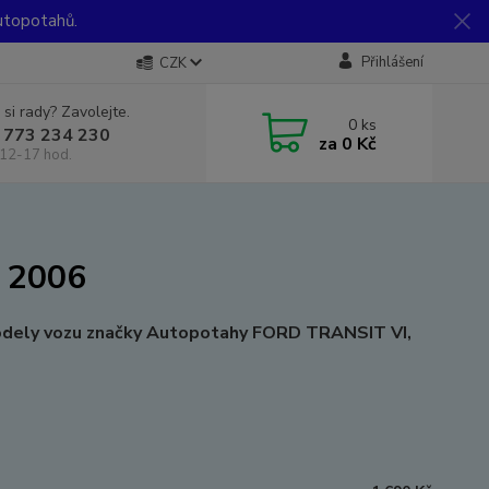
utopotahů.
Přihlášení
CZK
 si rady? Zavolejte.
0
ks
 773 234 230
za
0 Kč
12-17 hod.
. 2006
modely vozu značky Autopotahy FORD TRANSIT VI,