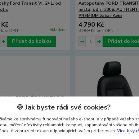
ahy Ford Tranzit VI, 2+1, od
Autopotahy FORD TRANSIT 
olis
místa, od r. 2006, AUTHENT
PREMIUM žakar Avio
 Kč
4 790 Kč
Skladem
č
bez DPH
3 959 Kč
bez DPH
Přidat do košíku
Přidat do ko
🍪 Jak byste rádi své cookies?
žíváme ke správnému fungování našeho e-shopu a v případě vašeho s
 webu, měření efektivity reklamních kampaní, zapamatování vašeho oblí
ránek, či zobrazení reklam odpovídajících vašim preferencím.
Více k využ