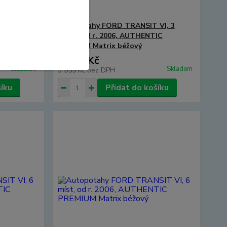
VI, 3
Autopotahy FORD TRANSIT VI, 3
IC
místa, od r. 2006, AUTHENTIC
PREMIUM Matrix béžový
4 790 Kč
Skladem
Skladem
3 959 Kč
bez DPH
šíku
Přidat do košíku