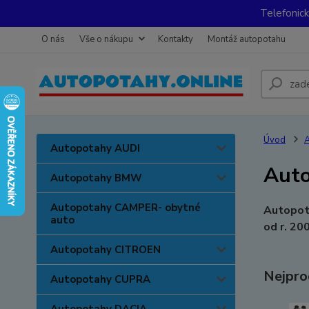
Telefonic
O nás
Vše o nákupu
Kontakty
Montáž autopotahu
Úvod
Autopotahy AUDI
Auto
Autopotahy BMW
Autopotahy CAMPER- obytné
Autopot
auto
od r. 20
Autopotahy CITROEN
Nejpro
Autopotahy CUPRA