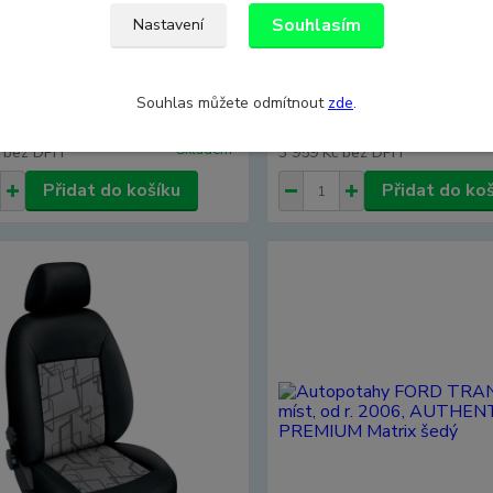
Souhlasím
Nastavení
tahy FORD TRANSIT VI, 3
Autopotahy FORD TRANSIT 
od r. 2006, AUTHENTIC
místa, od r. 2006, AUTHENT
M žakar modrý
PREMIUM žakar Audi
Souhlas můžete odmítnout
zde
.
 Kč
4 790 Kč
Skladem
č
bez DPH
3 959 Kč
bez DPH
Přidat do košíku
Přidat do ko