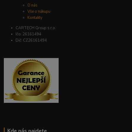
O nás
Vše o nákupu
Kontakty
CARTECH Group s.r.o.
Ičo: 26161494
Dič: CZ26161494
Kde nás najdete