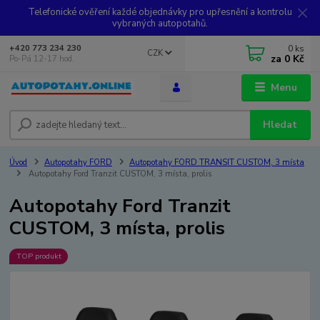
Telefonické ověření každé objednávky pro upřesnění a kontrolu
vybraných autopotahů.
0
ks
+420 773 234 230
CZK
za
0 Kč
Po-Pá 12-17 hod.
Menu
Hledat
Úvod
Autopotahy FORD
Autopotahy FORD TRANSIT CUSTOM, 3 místa
Autopotahy Ford Tranzit CUSTOM, 3 místa, prolis
Autopotahy Ford Tranzit
CUSTOM, 3 místa, prolis
TOP produkt