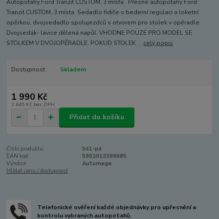
Autopotahy Ford Tranzit CUSTOM, 3 místa . Přesné autopotahy Ford
Tranzit CUSTOM, 3 místa. Sedadlo řidiče s bederní regulaci a loketní
opěrkou, dvojsedadlo spolujezdců s otvorem pro stolek v opěradle.
Dvojsedák- lavice dělená napůl. VHODNE POUZE PRO MODEL SE
STOLKEM V DVOJOPĚRADLE. POKUD STOLEK ...
celý popis
Dostupnost
Skladem
1 990 Kč
1 645 Kč
bez DPH
Přidat do košíku
Číslo produktu:
541-p4
EAN kód:
5902913398685
Výrobce:
Automega
Hlídat cenu / dostupnost
Telefonické ověření každé objednávky pro upřesnění a
kontrolu vybraných autopotahů.