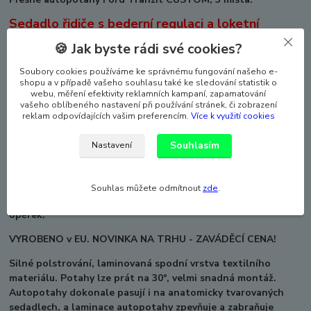
Sedadlo řidiče s bederní regulaci a loketní
opěrkou, dvojsedadlo spolujezdců s otvorem pro
🍪 Jak byste rádi své cookies?
stolek v opěradle. Dvojsedák- lavice dělená
napůl.
Soubory cookies používáme ke správnému fungování našeho e-
shopu a v případě vašeho souhlasu také ke sledování statistik o
VHODNE POUZE PRO MODEL SE STOLKEM V
webu, měření efektivity reklamních kampaní, zapamatování
vašeho oblíbeného nastavení při používání stránek, či zobrazení
DVOJOPĚRADLE.
reklam odpovídajících vašim preferencím.
Více k využití cookies
POKUD STOLEK NEMÁTE, OBJEDNEJTE POTAHY
Souhlasím
Nastavení
32953-T09, NEBO 32304-T06.
Souhlas můžete odmítnout
zde
.
Sada autopotahů na celé auto včetně povlaků hlavových
opěrek.
VYROBENO v EU. NOVINKA NA TRHU - ZAVÁDĚCÍ CENA!
Silné polstrování, laminovaná spodní vrstva textilního
materiálu. Potahy lze prát na 30°, velmi snadná montáž.
Autopotahy dokonale pasují i na anatomicky tvarovaných
sedadlech, a laminace autopotahy zpevňuje a zabraňuje