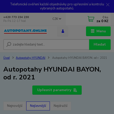
Telefonické ověření každé objednávky pro upřesnění a kontrolu
vybraných autopotahů.
0
ks
+420 773 234 230
CZK
za
0 Kč
Po-Pá 12-17 hod.
Menu
Hledat
Úvod
Autopotahy HYUNDAI
Autopotahy HYUNDAI BAYON, od r. 2021
Autopotahy HYUNDAI BAYON,
od r. 2021
Upřesnit parametry
Nejnovější
Nejlevnější
Nejdražší