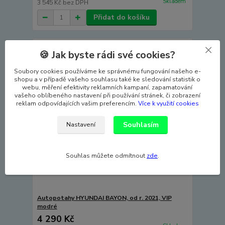
Skladem
3 545 Kč
bez DPH
Přidat do košíku
🍪 Jak byste rádi své cookies?
Soubory cookies používáme ke správnému fungování našeho e-
shopu a v případě vašeho souhlasu také ke sledování statistik o
webu, měření efektivity reklamních kampaní, zapamatování
vašeho oblíbeného nastavení při používání stránek, či zobrazení
reklam odpovídajících vašim preferencím.
Více k využití cookies
Souhlasím
Nastavení
Souhlas můžete odmítnout
zde
.
Autopotahy HYUNDAI BAYON, od r. 2021, VIP
modré
4 290 Kč