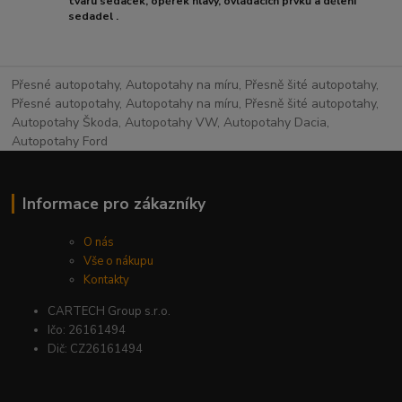
tvaru sedaček, opěrek hlavy, ovládacích prvků a dělení
sedadel .
Přesné autopotahy, Autopotahy na míru, Přesně šité autopotahy,
Přesné autopotahy, Autopotahy na míru, Přesně šité autopotahy,
Autopotahy Škoda, Autopotahy VW, Autopotahy Dacia,
Autopotahy Ford
Informace pro zákazníky
O nás
Vše o nákupu
Kontakty
CARTECH Group s.r.o.
Ičo: 26161494
Dič: CZ26161494