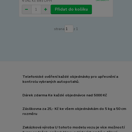
4 041 Kč
bez DPH
Přidat do košíku
strana
z 1
Telefonické ověření každé objednávky pro upřesnění a
kontrolu vybraných autopotahů.
Dárek zdarma Ke každé objednávce nad 5000 Kč
Zásilkovna za 25,- Kč ke všem objednávkám do 5 kg a 50 cm
rozměru
Zakázková výroba U tohoto modelu vozu je více možností