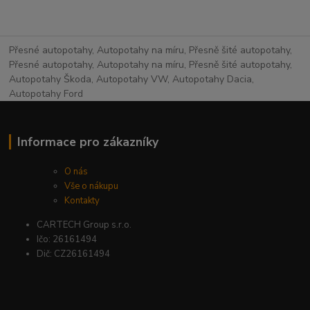
Přesné autopotahy, Autopotahy na míru, Přesně šité autopotahy,
Přesné autopotahy, Autopotahy na míru, Přesně šité autopotahy,
Autopotahy Škoda, Autopotahy VW, Autopotahy Dacia,
Autopotahy Ford
Informace pro zákazníky
O nás
Vše o nákupu
Kontakty
CARTECH Group s.r.o.
Ičo: 26161494
Dič: CZ26161494