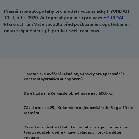
Přesně šité autopotahy pro modely vozu značky HYUNDAI I
10 III, od r. 2020.
Autopotahy na míru pro vozy
HYUNDAI
které ochrání Vaše sedadla před poškozením, opotřebením
nebo zašpiněním a při prodeji zvýší cenu vozu.
Telefonické ověření každé objednávky pro upřesnění a
kontrolu vybraných autopotahů.
Dárek zdarma Ke každé objednávce nad 5000 Kč
Zásilkovna za 25,- Kč ke všem objednávkám do 5 kg a 50 cm
rozměru
Zakázková výroba U tohoto modelu vozu je více možností
tvaru sedaček, opěrek hlavy, ovládacích prvků a dělení
sedadel .