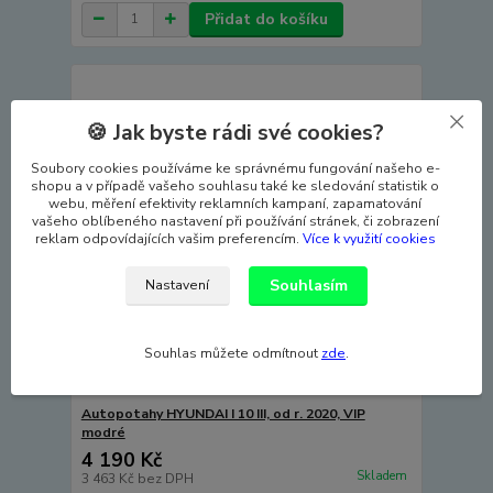
Přidat do košíku
🍪 Jak byste rádi své cookies?
Soubory cookies používáme ke správnému fungování našeho e-
shopu a v případě vašeho souhlasu také ke sledování statistik o
webu, měření efektivity reklamních kampaní, zapamatování
vašeho oblíbeného nastavení při používání stránek, či zobrazení
reklam odpovídajících vašim preferencím.
Více k využití cookies
Souhlasím
Nastavení
Souhlas můžete odmítnout
zde
.
Autopotahy HYUNDAI I 10 III, od r. 2020, VIP
modré
4 190 Kč
Skladem
3 463 Kč
bez DPH