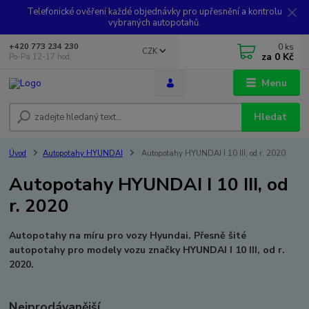
Telefonické ověření každé objednávky pro upřesnění a kontrolu
vybraných autopotahů.
0
ks
+420 773 234 230
CZK
za
0 Kč
Po-Pá 12-17 hod.
Menu
Hledat
Úvod
Autopotahy HYUNDAI
Autopotahy HYUNDAI I 10 III, od r. 2020
Autopotahy HYUNDAI I 10 III, od
r. 2020
Autopotahy na míru pro vozy Hyundai. Přesně šité
autopotahy pro modely vozu značky HYUNDAI I 10 III, od r.
2020.
Nejprodávanější