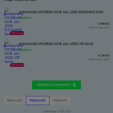
Autopotahy HYUNDAI I 10 III, od r. 2020, ELEGANCE šedé
1.
Skladem
3 990 Kč
3 298 Kč bez DPH
TOP produkt
Autopotahy HYUNDAI I 10 III, od r. 2020, VIP černé
2.
Skladem
4 190 Kč
3 463 Kč bez DPH
TOP produkt
Upřesnit parametry
Nejnovější
Nejlevnější
Nejdražší
Zobrazuji 1-15 z 15