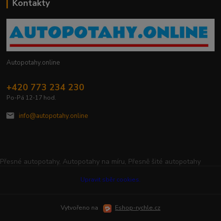
Kontakty
Autopotahy.online
+420 773 234 230
Po-Pá 12-17 hod.
info@autopotahy.online
Přesné autopotahy, Autopotahy na míru, Přesně šité autopotahy
Upravit sběr cookies.
Vytvořeno na
Eshop-rychle.cz