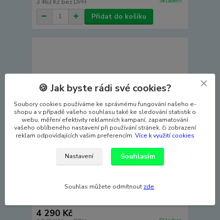
Skladem
3 463 Kč
bez DPH
Přidat do košíku
🍪 Jak byste rádi své cookies?
Soubory cookies používáme ke správnému fungování našeho e-
shopu a v případě vašeho souhlasu také ke sledování statistik o
webu, měření efektivity reklamních kampaní, zapamatování
vašeho oblíbeného nastavení při používání stránek, či zobrazení
reklam odpovídajících vašim preferencím.
Více k využití cookies
Souhlasím
Nastavení
Souhlas můžete odmítnout
zde
.
Autopotahy HYUNDAI i40 KOMBI, od r. 2011-2015,
VIP černé
4 290 Kč