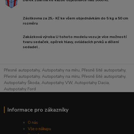
Zásilkovna za 25,- Kč ke všem objednávkám do 5 kg a 50 cm
rozměru
Zakázková výroba U tohoto modelu vozu je více možností
tvaru sedaček, opěrek hlavy, ovládacích prvků a dělení
sedadel .
Přesné autopotahy, Autopotahy na míru, Přesně šité autopotahy,
Přesné autopotahy, Autopotahy na míru, Přesně šité autopotahy,
Autopotahy Škoda, Autopotahy VW, Autopotahy Dacia,
Autopotahy Ford
Informace pro zákazníky
O nás
Vše o nákupu