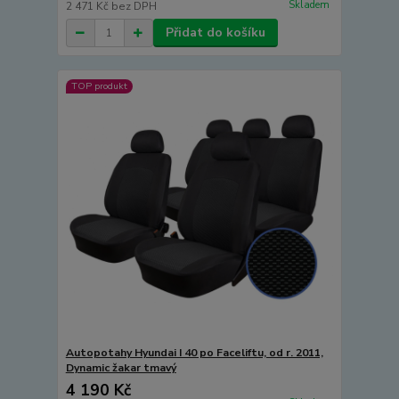
Skladem
2 471 Kč
bez DPH
Přidat do košíku
TOP produkt
Autopotahy Hyundai I 40 po Faceliftu, od r. 2011,
Dynamic žakar tmavý
4 190 Kč