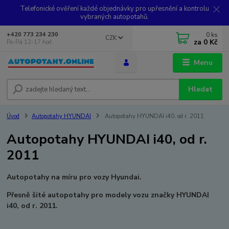
Telefonické ověření každé objednávky pro upřesnění a kontrolu
vybraných autopotahů.
0
ks
+420 773 234 230
CZK
za
0 Kč
Po-Pá 12-17 hod.
Menu
Hledat
Úvod
Autopotahy HYUNDAI
Autopotahy HYUNDAI i40, od r. 2011
Autopotahy HYUNDAI i40, od r.
2011
Autopotahy na míru pro vozy Hyundai.
Přesně šité autopotahy pro modely vozu značky HYUNDAI
i40, od r. 2011.