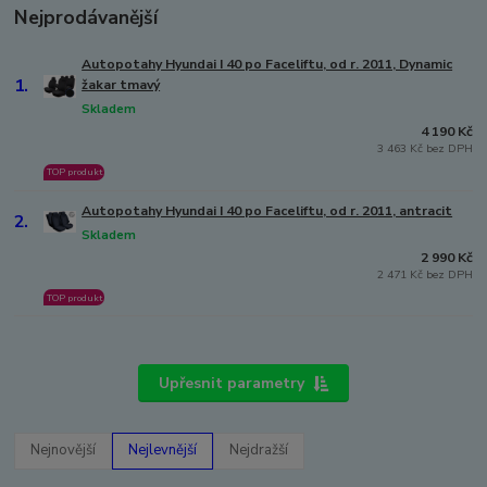
Nejprodávanější
Autopotahy Hyundai I 40 po Faceliftu, od r. 2011, Dynamic
1.
žakar tmavý
Skladem
4 190 Kč
3 463 Kč bez DPH
TOP produkt
Autopotahy Hyundai I 40 po Faceliftu, od r. 2011, antracit
2.
Skladem
2 990 Kč
2 471 Kč bez DPH
TOP produkt
Upřesnit parametry
Nejnovější
Nejlevnější
Nejdražší