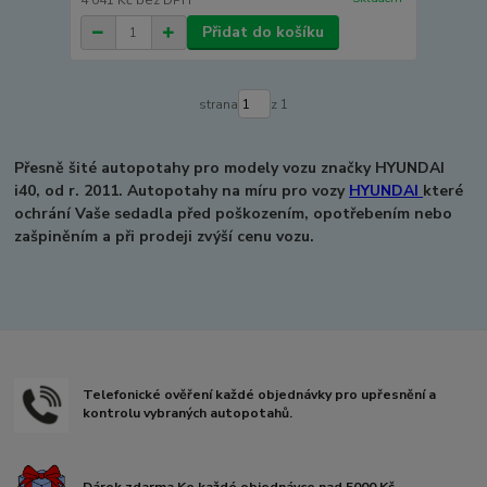
4 041 Kč
bez DPH
Přidat do košíku
strana
z 1
Přesně šité autopotahy pro modely vozu značky HYUNDAI
i40, od r. 2011.
Autopotahy na míru pro vozy
HYUNDAI
které
ochrání Vaše sedadla před poškozením, opotřebením nebo
zašpiněním a při prodeji zvýší cenu vozu.
Telefonické ověření každé objednávky pro upřesnění a
kontrolu vybraných autopotahů.
Dárek zdarma Ke každé objednávce nad 5000 Kč