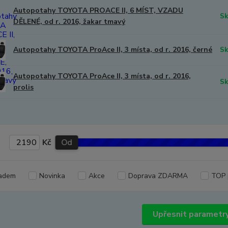
Autopotahy TOYOTA PROACE II, 6 MÍST, VZADU
Sk
DĚLENÉ, od r. 2016, žakar tmavý
Autopotahy TOYOTA ProAce II, 3 místa, od r. 2016, černé
Sk
Autopotahy TOYOTA ProAce II, 3 místa, od r. 2016,
Sk
prolis
Kč
Od
adem
Novinka
Akce
Doprava ZDARMA
TOP 
Upřesnit parametr