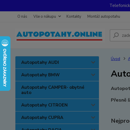
Telefonic
O nás
Vše o nákupu
Kontakty
Montáž autopotahu
Úvod
Autopotahy AUDI
Auto
Autopotahy BMW
Autopotahy CAMPER- obytné
Autopot
auto
Přesně š
Autopotahy CITROEN
Autopotahy CUPRA
Nejpro