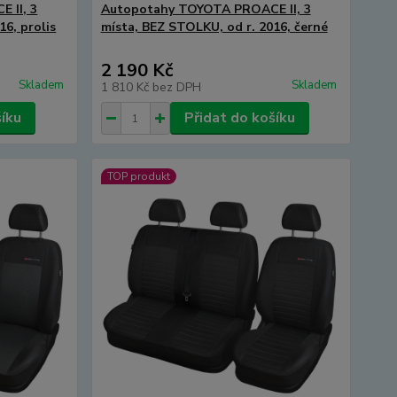
 II, 3
Autopotahy TOYOTA PROACE II, 3
16, prolis
místa, BEZ STOLKU, od r. 2016, černé
2 190 Kč
Skladem
Skladem
1 810 Kč
bez DPH
šíku
Přidat do košíku
TOP produkt