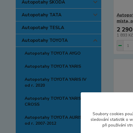
Autopotahy ŠKODA
Autopotahy TATA
Autopot
místa, o
Autopotahy TESLA
2 290
1 893 K
Autopotahy TOYOTA
Autopotahy TOYOTA AYGO
Autopotahy TOYOTA YARIS
Autopotahy TOYOTA YARIS IV
od r. 2020
Autopotahy TOYOTA YARIS
CROSS
Soubory cookies pou
Autopotahy TOYOTA AURIS I,
sledování statistik o
od r. 2007-2012
při používání st