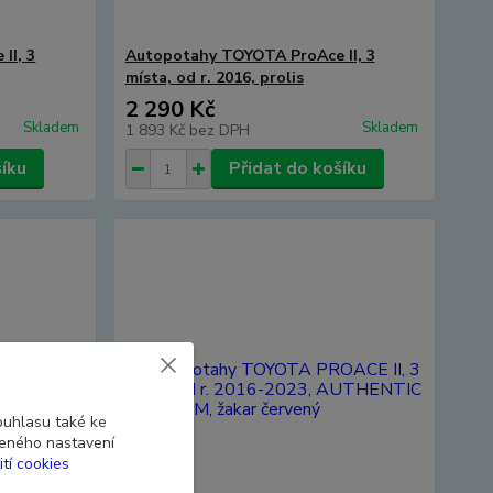
II, 3
Autopotahy TOYOTA ProAce II, 3
místa, od r. 2016, prolis
2 290 Kč
Skladem
Skladem
1 893 Kč
bez DPH
šíku
Přidat do košíku
ouhlasu také ke
beného nastavení
ití cookies