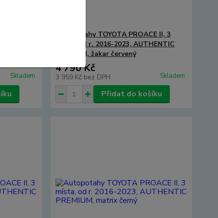
 II, 3
Autopotahy TOYOTA PROACE II, 3
THENTIC
místa, od r. 2016-2023, AUTHENTIC
PREMIUM, žakar červený
4 790 Kč
Skladem
Skladem
3 959 Kč
bez DPH
šíku
Přidat do košíku