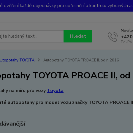
ké ověření každé objednávky pro upřesnění a kontrolu vybraných a
Nevíte
Hledat
+420
Po-Pá 
Autopotahy TOYOTA
Autopotahy TOYOTA PROACE II, od r. 2016
potahy TOYOTA PROACE II, od 
ahy na míru pro vozy
Toyota
ité autopotahy pro model vozu značky TOYOTA PROACE II,
dávanější