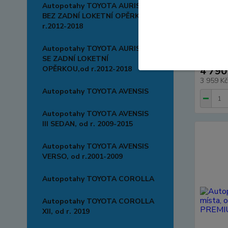
Autopotahy TOYOTA AURIS II
BEZ ZADNÍ LOKETNÍ OPĚRKY,od
r.2012-2018
Autopo
místa, 
Autopotahy TOYOTA AURIS II
PREMIUM
SE ZADNÍ LOKETNÍ
OPĚRKOU,od r.2012-2018
4 790
3 959 K
Autopotahy TOYOTA AVENSIS
Autopotahy TOYOTA AVENSIS
III SEDAN, od r. 2009-2015
Autopotahy TOYOTA AVENSIS
VERSO, od r.2001-2009
Autopotahy TOYOTA COROLLA
Autopotahy TOYOTA COROLLA
XII, od r. 2019