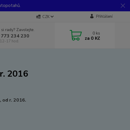
utopotahů.
Přihlášení
CZK
 si rady? Zavolejte.
0
ks
 773 234 230
za
0 Kč
12-17 hod.
r. 2016
 od r. 2016.