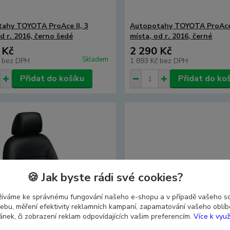
ahy TOYOTA ProAce II, 3
Autopotahy TOYOTA ProAce 
d r. 2016, černo šedé
místa, od r. 2016, černé
 Kč
2 290 Kč
Skladem
č
bez DPH
1 893 Kč
bez DPH
Přidat do košíku
Přidat do ko
🍪 Jak byste rádi své cookies?
žíváme ke správnému fungování našeho e-shopu a v případě vašeho s
 webu, měření efektivity reklamních kampaní, zapamatování vašeho oblí
ránek, či zobrazení reklam odpovídajících vašim preferencím.
Více k využ