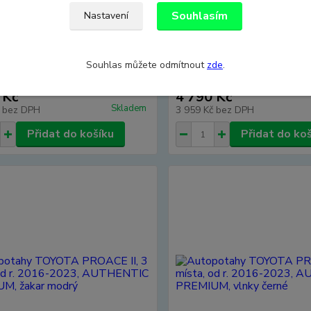
Souhlasím
Nastavení
tahy TOYOTA PROACE II, 3
Autopotahy TOYOTA PROACE
od r. 2016-2023, AUTHENTIC
místa, od r. 2016-2023, AU
Souhlas můžete odmítnout
zde
.
, žakar audi
PREMIUM, žakar avio
 Kč
4 790 Kč
Skladem
č
bez DPH
3 959 Kč
bez DPH
Přidat do košíku
Přidat do ko