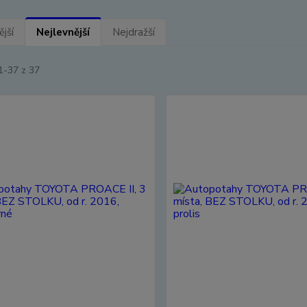
jší
Nejlevnější
Nejdražší
1-37 z 37