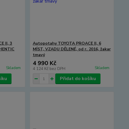
 II, 3
Autopotahy TOYOTA PROACE II, 6
THENTIC
MÍST, VZADU DĚLENÉ, od r. 2016, žakar
tmavý
4 990 Kč
Skladem
Skladem
4 124 Kč
bez DPH
šíku
Přidat do košíku