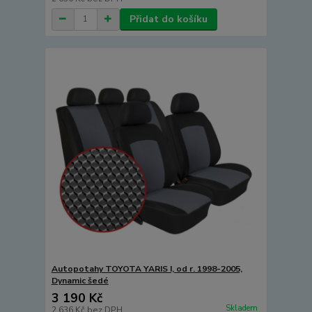
Přidat do košíku
Autopotahy TOYOTA YARIS I, od r. 1998-2005,
Dynamic šedé
3 190 Kč
Skladem
2 636 Kč
bez DPH