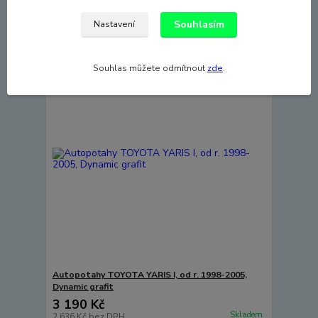
Přidat do košíku
Souhlasím
Nastavení
Souhlas můžete odmítnout
zde
.
Autopotahy TOYOTA YARIS I, od r. 1998-2005,
Dynamic grafit
3 190 Kč
Skladem
2 636 Kč
bez DPH