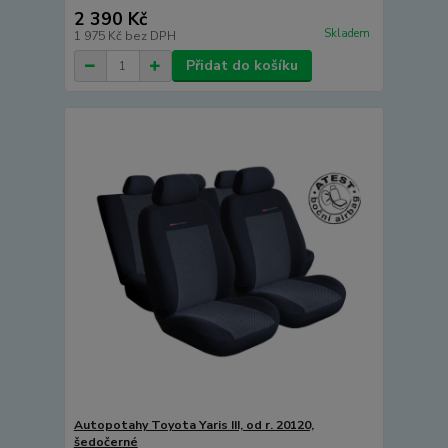
2 390 Kč
Skladem
1 975 Kč
bez DPH
Přidat do košíku
Autopotahy Toyota Yaris III, od r. 20120,
šedočerné