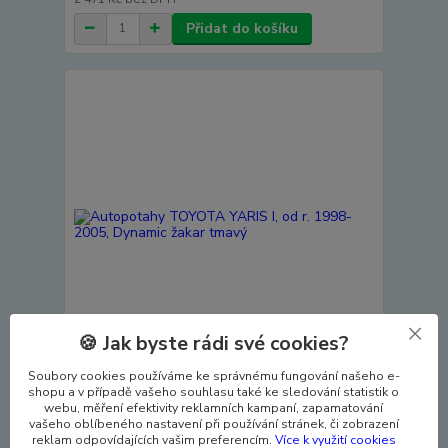
Přidat do košíku
🍪 Jak byste rádi své cookies?
Soubory cookies používáme ke správnému fungování našeho e-
Autopotahy TOYOTA YARIS I, od r. 1998-2005,
shopu a v případě vašeho souhlasu také ke sledování statistik o
Dynamic žakar tmavý
webu, měření efektivity reklamních kampaní, zapamatování
vašeho oblíbeného nastavení při používání stránek, či zobrazení
3 190 Kč
reklam odpovídajících vašim preferencím.
Více k využití cookies
Skladem
2 636 Kč
bez DPH