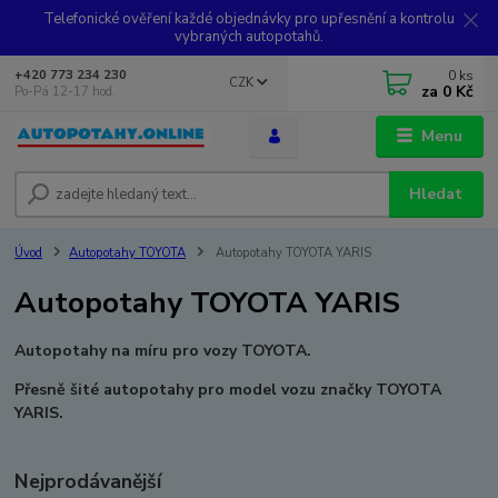
Telefonické ověření každé objednávky pro upřesnění a kontrolu
vybraných autopotahů.
0
ks
+420 773 234 230
CZK
za
0 Kč
Po-Pá 12-17 hod.
Menu
Hledat
Úvod
Autopotahy TOYOTA
Autopotahy TOYOTA YARIS
Autopotahy TOYOTA YARIS
Autopotahy na míru pro vozy TOYOTA.
Přesně šité autopotahy pro model vozu značky TOYOTA
YARIS.
Nejprodávanější