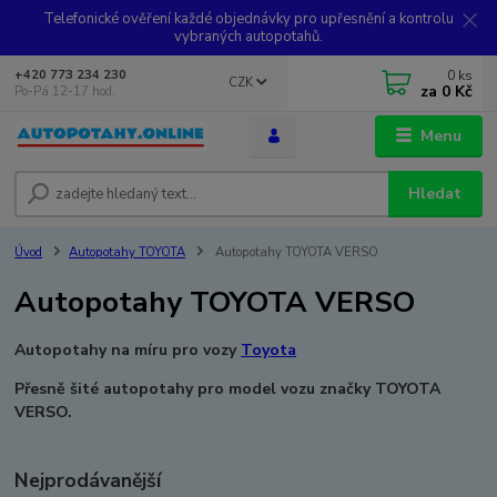
Telefonické ověření každé objednávky pro upřesnění a kontrolu
vybraných autopotahů.
0
ks
+420 773 234 230
CZK
za
0 Kč
Po-Pá 12-17 hod.
Menu
Hledat
Úvod
Autopotahy TOYOTA
Autopotahy TOYOTA VERSO
Autopotahy TOYOTA VERSO
Autopotahy na míru pro vozy
Toyota
Přesně šité autopotahy pro model vozu značky TOYOTA
VERSO.
Nejprodávanější