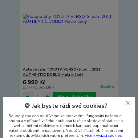
Autopotahy TOYOTA VERSO-S, od r. 2011,
AUTHENTIC DOBLO Matrix šedý
6 990 Kč
Skladem
5 777 Kč
bez DPH
Přidat do košíku
🍪 Jak byste rádi své cookies?
Soubory cookies používáme ke správnému fungování našeho e-
shopu a v případě vašeho souhlasu také ke sledování statistik o
webu, měření efektivity reklamních kampaní, zapamatování
vašeho oblíbeného nastavení při používání stránek, či zobrazení
reklam odpovídajících vašim preferencím.
Více k využití cookies