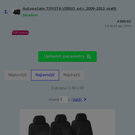
Autopotahy TOYOTA VERSO, od r. 2009-2013, grafit
1.
Skladem
4 690 Kč
3 876 Kč bez DPH
TOP produkt
Upřesnit parametry
Nejnovější
Nejlevnější
Nejdražší
Zobrazuji 1-60 z 63
strana
z 2
další