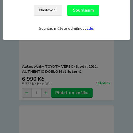
Souhlasím
Nastavení
Souhlas můžete odmítnout
zde
.
Autopotahy TOYOTA VERSO-S, od r. 2011,
AUTHENTIC DOBLO Matrix černý
6 990 Kč
Skladem
5 777 Kč
bez DPH
Přidat do košíku