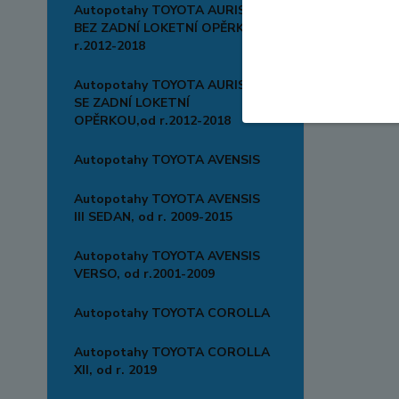
Autopotahy TOYOTA AURIS II
BEZ ZADNÍ LOKETNÍ OPĚRKY,od
r.2012-2018
Autopotahy TOYOTA AURIS II
SE ZADNÍ LOKETNÍ
OPĚRKOU,od r.2012-2018
Autopotahy TOYOTA AVENSIS
Autopotahy TOYOTA AVENSIS
III SEDAN, od r. 2009-2015
Autopotahy TOYOTA AVENSIS
VERSO, od r.2001-2009
Autopotahy TOYOTA COROLLA
Autopotahy TOYOTA COROLLA
XII, od r. 2019