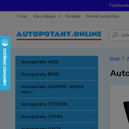
Telefonic
O nás
Vše o nákupu
Kontakty
Montáž autopotahu
Úvod
Autopotahy AUDI
Auto
Autopotahy BMW
Autopotahy CAMPER- obytné
auto
Autopotahy CITROEN
Autopotahy CUPRA