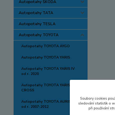
Autopotahy ŠKODA
Autopotahy TATA
Autopotahy TESLA
Autopotahy TOYOTA
Autopotahy TOYOTA AYGO
Autopotahy TOYOTA YARIS
Autopotahy TOYOTA YARIS IV
od r. 2020
Autopotahy TOYOTA YARIS
CROSS
Soubory cookies pou
Autopotahy TOYOTA AURIS I,
sledování statistik o
od r. 2007-2012
při používání st