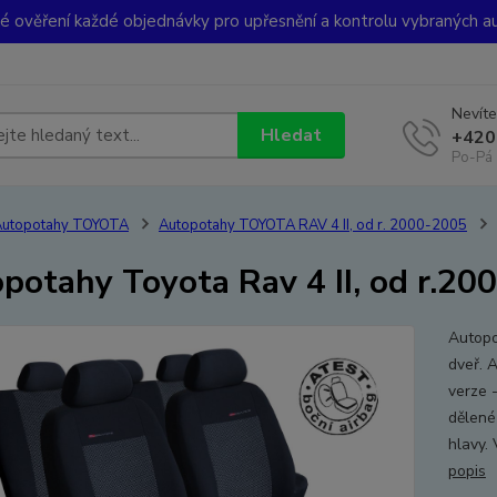
ké ověření každé objednávky pro upřesnění a kontrolu vybraných a
Nevíte
Hledat
+420
Po-Pá 
Autopotahy TOYOTA
Autopotahy TOYOTA RAV 4 II, od r. 2000-2005
potahy Toyota Rav 4 II, od r.200
Autopo
dveř. 
verze 
dělené
hlavy
popis