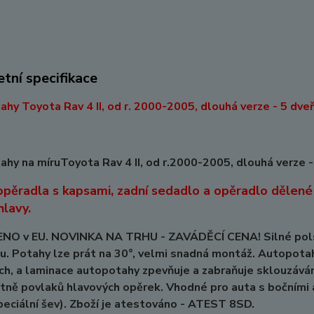
tní specifikace
hy Toyota Rav 4 II, od r. 2000-2005, dlouhá verze - 5 dveř
hy na míruToyota Rav 4 II, od r.2000-2005, dlouhá verze -
opěradla s kapsami, zadní sedadlo a opěradlo dělené 
hlavy.
O v EU. NOVINKA NA TRHU - ZAVÁDĚCÍ CENA! Silné polstro
u. Potahy lze prát na 30°, velmi snadná montáž. Autopota
h, a laminace autopotahy zpevňuje a zabraňuje sklouzává
tně povlaků hlavových opěrek. Vhodné pro auta s bočními ai
eciální šev). Zboží je atestováno - ATEST 8SD.