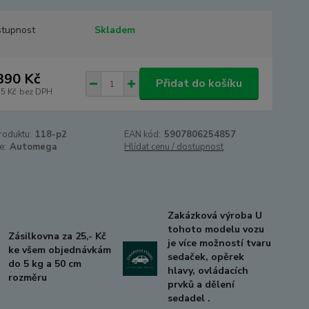
tupnost
Skladem
390 Kč
Přidat do košíku
75 Kč
bez DPH
roduktu:
118-p2
EAN kód:
5907806254857
e:
Automega
Hlídat cenu / dostupnost
Zakázková výroba U
tohoto modelu vozu
Zásilkovna za 25,- Kč
je více možností tvaru
ke všem objednávkám
sedaček, opěrek
do 5 kg a 50 cm
hlavy, ovládacích
rozměru
prvků a dělení
sedadel .