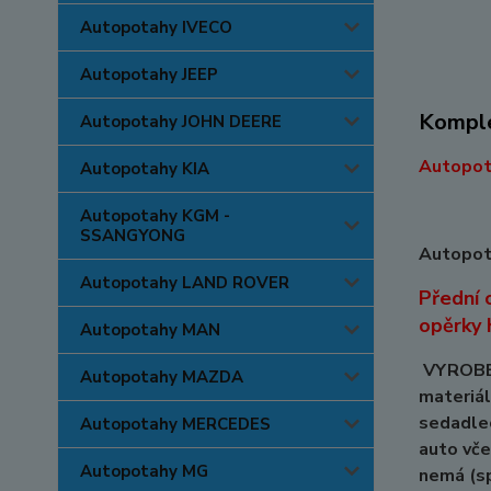
Autopotahy IVECO
Autopotahy JEEP
Komple
Autopotahy JOHN DEERE
Autopota
Autopotahy KIA
Autopotahy KGM -
SSANGYONG
Autopota
Autopotahy LAND ROVER
Přední 
opěrky 
Autopotahy MAN
VYROBEN
Autopotahy MAZDA
materiál
sedadlec
Autopotahy MERCEDES
auto vče
Autopotahy MG
nemá (sp