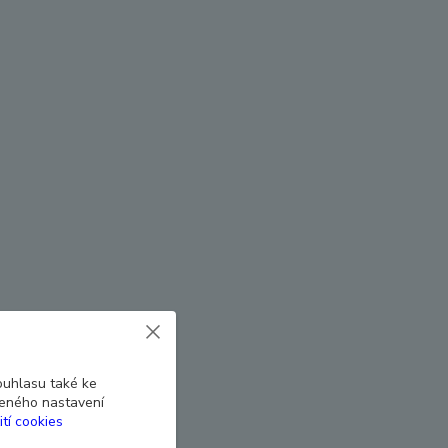
ouhlasu také ke
beného nastavení
ití cookies