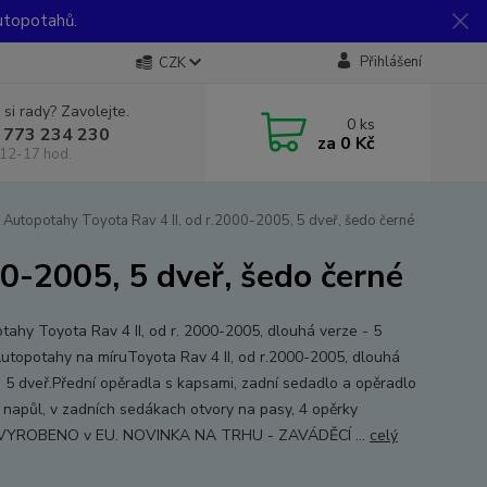
utopotahů.
Přihlášení
CZK
 si rady? Zavolejte.
0
ks
 773 234 230
za
0 Kč
12-17 hod.
Autopotahy Toyota Rav 4 II, od r.2000-2005, 5 dveř, šedo černé
0-2005, 5 dveř, šedo černé
tahy Toyota Rav 4 II, od r. 2000-2005, dlouhá verze - 5
Autopotahy na míruToyota Rav 4 II, od r.2000-2005, dlouhá
- 5 dveř.Přední opěradla s kapsami, zadní sedadlo a opěradlo
 napůl, v zadních sedákach otvory na pasy, 4 opěrky
. VYROBENO v EU. NOVINKA NA TRHU - ZAVÁDĚCÍ ...
celý