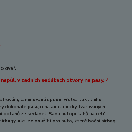
.
 5 dveř.
napůl, v zadních sedákach otvory na pasy, 4
vání, laminovaná spodní vrstva textilního
hy dokonale pasují i na anatomicky tvarovaných
ní potahů ze sedadel. Sada autopotahů na celé
rbagy, ale lze použít i pro auto, které boční airbag