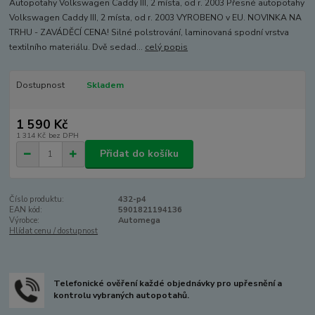
Autopotahy Volkswagen Caddy III, 2 místa, od r. 2003 Přesné autopotahy
Volkswagen Caddy III, 2 místa, od r. 2003 VYROBENO v EU. NOVINKA NA
TRHU - ZAVÁDĚCÍ CENA! Silné polstrování, laminovaná spodní vrstva
textilního materiálu. Dvě sedad...
celý popis
Dostupnost
Skladem
1 590 Kč
1 314 Kč
bez DPH
Přidat do košíku
Číslo produktu:
432-p4
EAN kód:
5901821194136
Výrobce:
Automega
Hlídat cenu / dostupnost
Telefonické ověření každé objednávky pro upřesnění a
kontrolu vybraných autopotahů.