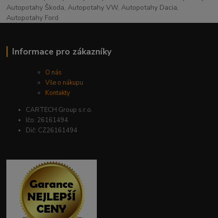
Autopotahy Škoda, Autopotahy VW, Autopotahy Dacia,
Autopotahy Ford
Informace pro zákazníky
O nás
Vše o nákupu
Kontakty
CARTECH Group s.r.o.
Ičo: 26161494
Dič: CZ26161494