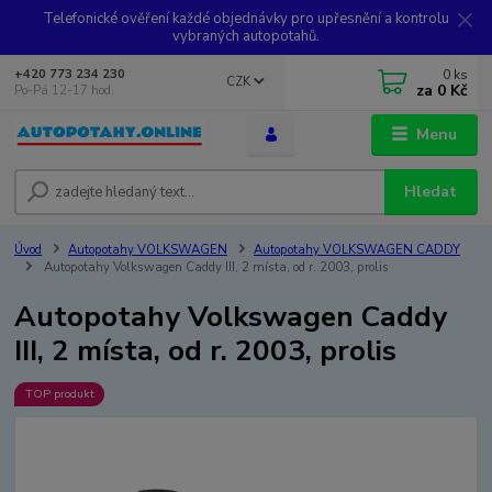
Telefonické ověření každé objednávky pro upřesnění a kontrolu
vybraných autopotahů.
0
ks
+420 773 234 230
CZK
za
0 Kč
Po-Pá 12-17 hod.
Menu
Hledat
Úvod
Autopotahy VOLKSWAGEN
Autopotahy VOLKSWAGEN CADDY
Autopotahy Volkswagen Caddy III, 2 místa, od r. 2003, prolis
Autopotahy Volkswagen Caddy
III, 2 místa, od r. 2003, prolis
TOP produkt