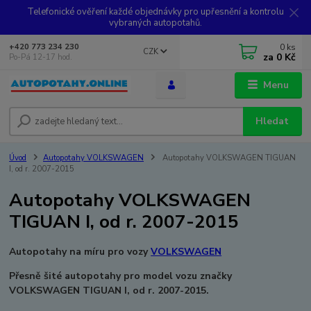
Telefonické ověření každé objednávky pro upřesnění a kontrolu
vybraných autopotahů.
0
ks
+420 773 234 230
CZK
za
0 Kč
Po-Pá 12-17 hod.
Menu
Hledat
Úvod
Autopotahy VOLKSWAGEN
Autopotahy VOLKSWAGEN TIGUAN
I, od r. 2007-2015
Autopotahy VOLKSWAGEN
TIGUAN I, od r. 2007-2015
Autopotahy na míru pro vozy
VOLKSWAGEN
Přesně šité autopotahy pro model vozu značky
VOLKSWAGEN TIGUAN I, od r. 2007-2015.