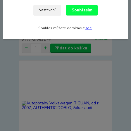
Souhlasím
Nastavení
Autopotahy Volkswagen TIGUAN, od r. 2007,
AUTHENTIC DOBLO, žakar červený
Souhlas můžete odmítnout
zde
.
6 990 Kč
Skladem
5 777 Kč
bez DPH
Přidat do košíku