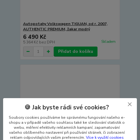
Autopotahy Volkswagen TIGUAN, od r. 2007,
AUTHENTIC PREMIUM, žakar modrý
6 490 Kč
Skladem
5 364 Kč
bez DPH
Přidat do košíku
🍪 Jak byste rádi své cookies?
Soubory cookies používáme ke správnému fungování našeho e-
shopu a v případě vašeho souhlasu také ke sledování statistik o
webu, měření efektivity reklamních kampaní, zapamatování
vašeho oblíbeného nastavení při používání stránek, či zobrazení
reklam odpovídajících vašim preferencím.
Více k využití cookies