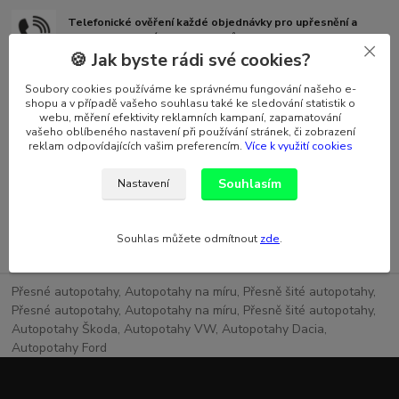
Telefonické ověření každé objednávky pro upřesnění a
kontrolu vybraných autopotahů.
🍪 Jak byste rádi své cookies?
Dárek zdarma Ke každé objednávce nad 5000 Kč
Soubory cookies používáme ke správnému fungování našeho e-
shopu a v případě vašeho souhlasu také ke sledování statistik o
webu, měření efektivity reklamních kampaní, zapamatování
Zásilkovna za 25,- Kč ke všem objednávkám do 5 kg a 50 cm
vašeho oblíbeného nastavení při používání stránek, či zobrazení
reklam odpovídajících vašim preferencím.
Více k využití cookies
rozměru
Souhlasím
Nastavení
Zakázková výroba U tohoto modelu vozu je více možností
tvaru sedaček, opěrek hlavy, ovládacích prvků a dělení
sedadel .
Souhlas můžete odmítnout
zde
.
Přesné autopotahy, Autopotahy na míru, Přesně šité autopotahy,
Přesné autopotahy, Autopotahy na míru, Přesně šité autopotahy,
Autopotahy Škoda, Autopotahy VW, Autopotahy Dacia,
Autopotahy Ford