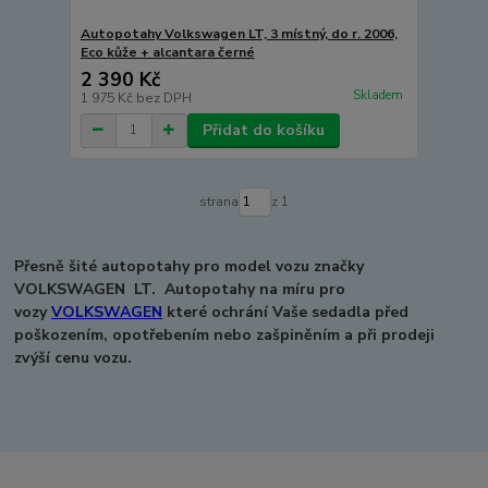
Autopotahy Volkswagen LT, 3 místný, do r. 2006,
Eco kůže + alcantara černé
2 390 Kč
Skladem
1 975 Kč
bez DPH
Přidat do košíku
strana
z 1
Přesně šité autopotahy pro model vozu značky
VOLKSWAGEN LT.
Autopotahy na míru pro
vozy
VOLKSWAGEN
které ochrání Vaše sedadla před
poškozením, opotřebením nebo zašpiněním a při prodeji
zvýší cenu vozu.