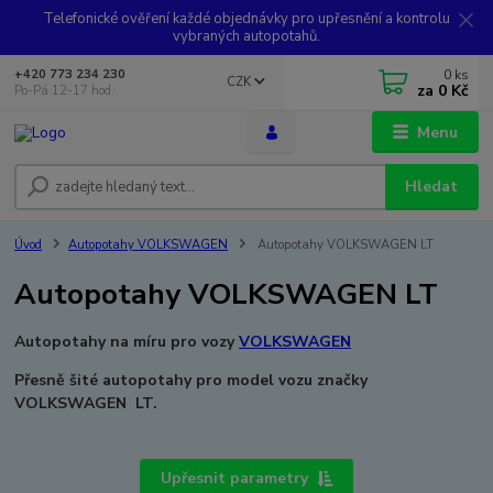
Telefonické ověření každé objednávky pro upřesnění a kontrolu
vybraných autopotahů.
0
ks
+420 773 234 230
CZK
za
0 Kč
Po-Pá 12-17 hod.
Menu
Hledat
Úvod
Autopotahy VOLKSWAGEN
Autopotahy VOLKSWAGEN LT
Autopotahy VOLKSWAGEN LT
Autopotahy na míru pro vozy
VOLKSWAGEN
Přesně šité autopotahy pro model vozu značky
VOLKSWAGEN LT.
Upřesnit parametry